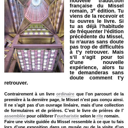
nouvelle traduction
française du Missel
e
romain, 3
édition. Tu
viens de la recevoir et
tu ouvres le livre. Si
tu as déjà l’habitude
de fréquenter l’édition
précédente du Missel,
tu n’auras sans doute
pas trop de difficultés
à t’y retrouver. Mais
s’il s’agit pour toi
d’une nouvelle
expérience, alors tu
te demanderas sans
doute comment t’y
retrouver.
Contrairement à un livre
ordinaire
que l’on parcourt de la
première à la dernière page, le Missel n’est pas conçu ainsi.
Il ne s’agit pas d’un ouvrage linéaire, mais d’une collection
de formulaires et de prières. C’est le livre de prières de l’
assemblée
pour célébrer l’
eucharistie
selon le
rite
romain.
Faire une visite guidée du Missel ressemble à ce que tu fais
lors d’une exposition dans un musée ou de la visite d’un