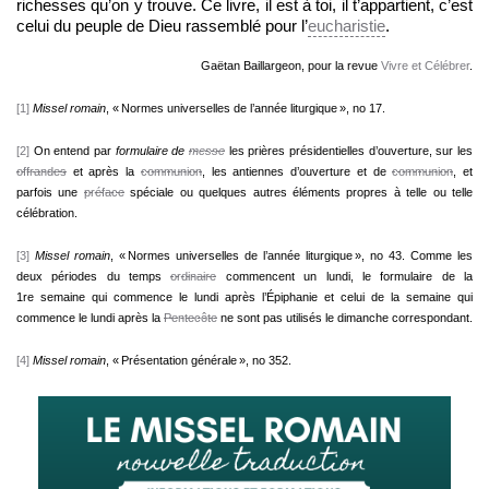
richesses qu’on y trouve. Ce livre, il est à toi, il t’appartient, c’est
celui du peuple de Dieu rassemblé pour l’
eucharistie
.
Gaëtan Baillargeon, pour la revue
Vivre et Célébrer
.
[1]
Missel romain
, « Normes universelles de l’année liturgique », no 17.
[2]
On entend par
formulaire de
messe
les prières présidentielles d’ouverture, sur les
offrandes
et après la
communion
, les antiennes d’ouverture et de
communion
, et
parfois une
préface
spéciale ou quelques autres éléments propres à telle ou telle
célébration.
[3]
Missel romain
, « Normes universelles de l’année liturgique », no 43. Comme les
deux périodes du temps
ordinaire
commencent un lundi, le formulaire de la
1re semaine qui commence le lundi après l’Épiphanie et celui de la semaine qui
commence le lundi après la
Pentecôte
ne sont pas utilisés le dimanche correspondant.
[4]
Missel romain
, « Présentation générale », no 352.