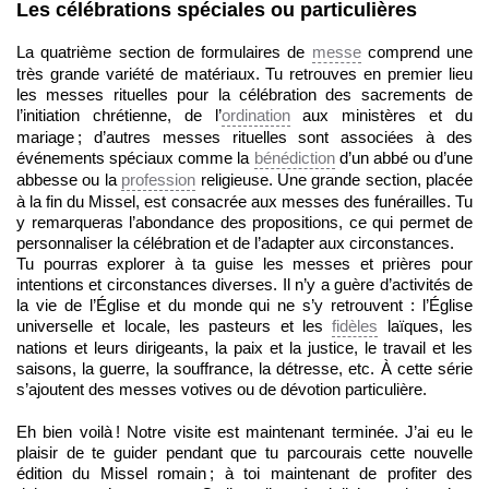
Les célébrations spéciales ou particulières
La quatrième section de formulaires de
messe
comprend une
très grande variété de matériaux. Tu retrouves en premier lieu
les messes rituelles pour la célébration des sacrements de
l’initiation chrétienne, de l’
ordination
aux ministères et du
mariage ; d’autres messes rituelles sont associées à des
événements spéciaux comme la
bénédiction
d’un abbé ou d’une
abbesse ou la
profession
religieuse. Une grande section, placée
à la fin du Missel, est consacrée aux messes des funérailles. Tu
y remarqueras l’abondance des propositions, ce qui permet de
personnaliser la célébration et de l’adapter aux circonstances.
Tu pourras explorer à ta guise les messes et prières pour
intentions et circonstances diverses. Il n’y a guère d’activités de
la vie de l’Église et du monde qui ne s’y retrouvent : l’Église
universelle et locale, les pasteurs et les
fidèles
laïques, les
nations et leurs dirigeants, la paix et la justice, le travail et les
saisons, la guerre, la souffrance, la détresse, etc. À cette série
s’ajoutent des messes votives ou de dévotion particulière.
Eh bien voilà ! Notre visite est maintenant terminée. J’ai eu le
plaisir de te guider pendant que tu parcourais cette nouvelle
édition du Missel romain ; à toi maintenant de profiter des