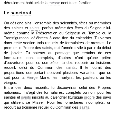
déroulement habituel de la
messe
dont tu es familier.
Le
sanctoral
On désigne ainsi l’ensemble des solennités, fêtes ou mémoires
des saintes et
saints
, parfois même des fêtes du Seigneur lui-
même comme la Présentation du Seigneur au Temple ou la
Transfiguration, célébrées à date fixe du calendrier. Tu verras
dans cette section trois recueils de formulaires de messes. Le
premier, le
Propre
des
saints
, suit l’année civile à partir du début
de janvier. Tu noteras au passage que certains de ces
formulaires sont complets, d’autres n’ont qu’une prière
d’ouverture ; pour les compléter, tu dois recourir au troisième
recueil, celui du Commun des
saints
. Il te fournit des
propositions comportant souvent plusieurs variantes, que ce
soit pour la
Vierge
Marie, les martyrs, les pasteurs ou les
vierges.
Entre ces deux recueils, tu découvriras celui des Propres
nationaux. Il s’agit des formulaires, complets ou non, pour les
saintes et
saints
inscrits au calendrier liturgique
propre
des pays
qui utilisent ce Missel. Pour les formulaires incomplets, on
recourt au troisième recueil du Commun des
saints
.