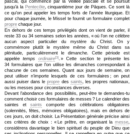
pascal, qui commence par la Veillée pascale et se poursuit
jusqu’à la
Pentecôte
, cinquantième jour de Pâques. Ce sont là
ce qu’on peut appeler les temps forts de l’année liturgique. Et
pour chaque journée, le Missel te fournit un formulaire complet
propre
chaque jour.
En dehors de ces temps privilégiés dont on vient de parler, il
reste 33 ou 34 semaines selon les années, « où l’on ne célèbre
aucun aspect particulier du mystère du Christ. On y
commémore plutôt le mystère même du Christ dans sa
plénitude, particulièrement le dimanche. Cette période est
[3]
appelée
temps
ordinaire
. » Cette section te présente les
34 formulaires que l’on utilise les dimanches correspondant à
chacune de ces semaines. Quant aux jours de semaine, on
peut utiliser n’importe lesquels de ces formulaires ; on peut
aussi puiser dans le
propre
des
saints
, les propres nationaux,
ou les messes pour circonstances diverses.
Devant l’abondance des possibilités, peut-être te demandes-tu
comment choisir ces formulaires de messes ? Le calendrier des
saintes et
saints
comporte des célébrations obligatoires
(solennités, fêtes, mémoires obligatoires), mais en dehors de
ces jours, on doit choisir. La Présentation générale précise ainsi
ces critères de choix : « Le prêtre, en organisant la
messe
,
considérera davantage le bien spirituel du peuple de Dieu que
ses inclinations personnelles. Il se rappellera en outre que ce