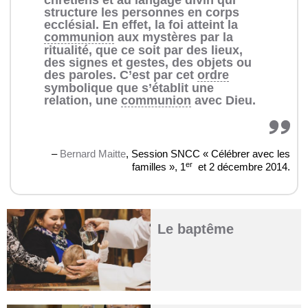
chrétiens et au langage divin qui
structure les personnes en corps
ecclésial. En effet, la foi atteint la
communion
aux mystères par la
ritualité, que ce soit par des lieux,
des signes et gestes, des objets ou
des paroles. C’est par cet
ordre
symbolique que s’établit une
relation, une
communion
avec Dieu.
–
Bernard Maitte
, Session SNCC « Célébrer avec les
er
familles », 1
et 2 décembre 2014.
Le baptême