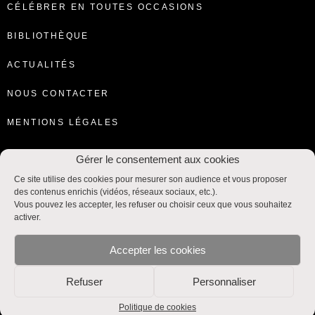
CÉLÉBRER EN TOUTES OCCASIONS
BIBLIOTHÈQUE
ACTUALITÉS
NOUS CONTACTER
MENTIONS LÉGALES
Gérer le consentement aux cookies
Ce site utilise des cookies pour mesurer son audience et vous proposer
des contenus enrichis (vidéos, réseaux sociaux, etc.).
Vous pouvez les accepter, les refuser ou choisir ceux que vous souhaitez
activer.
Accepter les cookies
Refuser
Personnaliser
Liturgie et Sacrements © SNPLS / CEF
Service national de la pastorale liturgique et sacramentelle
Politique de cookies