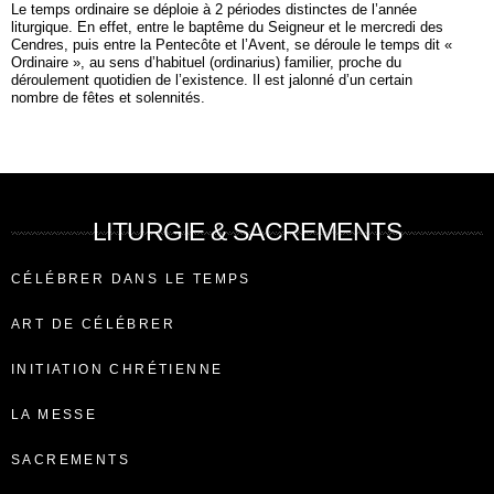
Le temps ordinaire se déploie à 2 périodes distinctes de l’année
liturgique. En effet, entre le baptême du Seigneur et le mercredi des
Cendres, puis entre la Pentecôte et l’Avent, se déroule le temps dit «
Ordinaire », au sens d’habituel (ordinarius) familier, proche du
déroulement quotidien de l’existence. Il est jalonné d’un certain
nombre de fêtes et solennités.
LITURGIE & SACREMENTS
CÉLÉBRER DANS LE TEMPS
ART DE CÉLÉBRER
INITIATION CHRÉTIENNE
LA MESSE
SACREMENTS