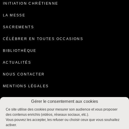
INITIATION CHRÉTIENNE
LA MESSE
SACREMENTS
CÉLÉBRER EN TOUTES OCCASIONS
BIBLIOTHÈQUE
ACTUALITÉS
NOUS CONTACTER
MENTIONS LÉGALES
Gérer le consentement aux cookies
Ce site utilise des cookies pour mesurer son audience et vous proposer
des contenus enrichis (vidéos, réseaux sociaux, etc.).
Vous pouvez les accepter, les refuser ou choisir ceux que vous souhaitez
activer.