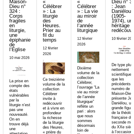
Maison-
«
«
Dieu n° 3
Dieu n°
Célébrer
Célébrer
: Jean
324 :
» : La
» : La vie
Daniélou
Corps
liturgie
au miroir
(1905-
fragiles
des
de
1974), un
en
Heures.
l’année
héritage à
liturgie,
Prier au
liturgique
redécouvri
une
fil du
12 février
10 février 20
épiphanie
temps
de
2026
12 février
l’Église
2026
10 mai 2026
De type plus
Dixième
nettement
volume de la
scientifique
collection
que les
Ce treizième
La prise en
Célébrer,
précédents, 
volume de la
compte des
l’ouvrage “La
numéro de L
collection
états
vie au miroir
Maison-Dieu
Célébrer
vulnérables
de l’année
présente Je
invite à
par la
liturgique”
Daniélou, un
redécouvrir
liturgie n’est
reflète un
grande figure
et à vivre en
pas une
pari : alors
de la théolog
profondeur
nouveauté.
que nous
française de 
la richesse
On en
sommes
seconde moi
de la liturgie
trouve déjà
désormais
du XXe siècl
des Heures,
une
loin de
à l’occasion
« prière du
attestation