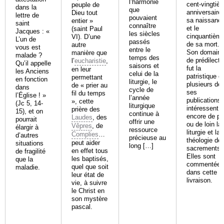
l’harmonie
cent-vingtiè
peuple de
dans la
que
anniversaire
Dieu tout
lettre de
pouvaient
sa naissanc
entier »
saint
connaître
et le
(saint Paul
Jacques : «
les siècles
cinquantièm
VI). D’une
L’un de
passés
de sa mort.
autre
vous est
entre le
Son domain
manière que
malade ?
temps des
de prédilecti
l’
eucharistie
,
Qu’il appelle
saisons et
fut la
en leur
les Anciens
celui de la
patristique et
permettant
en fonction
liturgie, le
plusieurs de
de « prier au
dans
cycle de
ses
fil du temps
l’Église ! »
l’année
publications
», cette
(Jc 5, 14-
liturgique
intéressent
prière des
15), et on
continue à
encore de pr
Laudes
, des
pourrait
offrir une
ou de loin la
Vêpres
, de
élargir à
ressource
liturgie et la
Complies
…
d’autres
précieuse au
théologie de
peut aider
situations
long […]
sacrements.
en effet tous
de fragilité
Elles sont
les baptisés,
que la
commentées
quel que soit
maladie.
dans cette
leur état de
livraison.
vie, à suivre
le Christ en
son mystère
pascal.