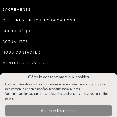
SACREMENTS
CÉLÉBRER EN TOUTES OCCASIONS
BIBLIOTHÈQUE
ACTUALITÉS
NOUS CONTACTER
MENTIONS LÉGALES
Gérer le consentement aux cookies
Ce site utilise des cookies pour mesurer son audience et vous proposer
des contenus enrichis (vidéos, réseaux sociaux, etc.).
Vous pouvez les accepter, les refuser ou choisir ceux que vous souhaitez
activer.
Accepter les cookies