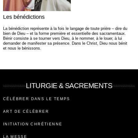
Les bénédictions
La bénédiction représente à la fois le langage de toute prière – dire du
bien de Dieu – et la forme première et essentielle des sacramentaux.
Bénir consiste à se tourner vers Dieu, à le nommer, à le louer, à lui
demander de manifester sa présence. Dans le Christ, Dieu nous bénit
et nous le bénissons.
LITURGIE & SACREMENTS
CÉLÉBRER DANS LE TEMPS
ART DE CÉLÉBRER
INITIATION CHRÉTIENNE
LA MESSE