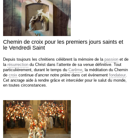
Chemin de croix pour les premiers jours saints et
le Vendredi Saint
Depuis toujours les chrétiens célèbrent la mémoire de la
passion
et de
la
résurrection
du Christ dans l’attente de sa venue définitive. Tout
particulièrement, durant le temps du
Carême
, la méditation du Chemin
de
croix
continue d’ancrer notre prière dans cet événement
fondateur
.
Cet ancrage aide à rendre grâce et intercéder pour le salut du monde,
en toutes circonstances.