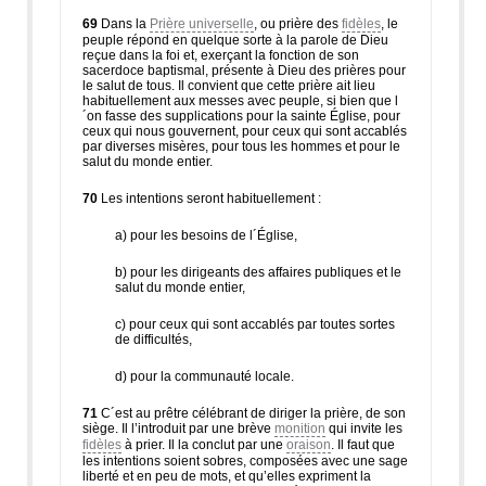
69
Dans la
Prière universelle
, ou prière des
fidèles
, le
peuple répond en quelque sorte à la parole de Dieu
reçue dans la foi et, exerçant la fonction de son
sacerdoce baptismal, présente à Dieu des prières pour
le salut de tous. Il convient que cette prière ait lieu
habituellement aux messes avec peuple, si bien que l
´on fasse des supplications pour la sainte Église, pour
ceux qui nous gouvernent, pour ceux qui sont accablés
par diverses misères, pour tous les hommes et pour le
salut du monde entier.
70
Les intentions seront habituellement :
a) pour les besoins de l´Église,
b) pour les dirigeants des affaires publiques et le
salut du monde entier,
c) pour ceux qui sont accablés par toutes sortes
de difficultés,
d) pour la communauté locale.
71
C´est au prêtre célébrant de diriger la prière, de son
siège. Il l’introduit par une brève
monition
qui invite les
fidèles
à prier. Il la conclut par une
oraison
. Il faut que
les intentions soient sobres, composées avec une sage
liberté et en peu de mots, et qu’elles expriment la