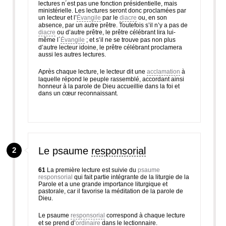
lectures n´est pas une fonction présidentielle, mais
ministérielle. Les lectures seront donc proclamées par
un lecteur et l’
Évangile
par le
diacre
ou, en son
absence, par un autre prêtre. Toutefois s’il n’y a pas de
diacre
ou d’autre prêtre, le prêtre célébrant lira lui-
même l´
Évangile
; et s’il ne se trouve pas non plus
d’autre lecteur idoine, le prêtre célébrant proclamera
aussi les autres lectures.
Après chaque lecture, le lecteur dit une
acclamation
à
laquelle répond le peuple rassemblé, accordant ainsi
honneur à la parole de Dieu accueillie dans la foi et
dans un cœur reconnaissant.
Le psaume
responsorial
2
61
La première lecture est suivie du
psaume
responsorial
qui fait partie intégrante de la liturgie de la
Parole et a une grande importance liturgique et
pastorale, car il favorise la méditation de la parole de
Dieu.
Le psaume
responsorial
correspond à chaque lecture
et se prend d’
ordinaire
dans le lectionnaire.