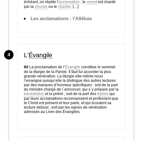
échéant, on répète l’
acclamation
; le
verset
est chanté
par la
chorale
ou le
chantre
. […]
Les acclamations : l’Alléluia
L'
Évangile
4
60
La proclamation de l’
Évangile
constitue le sommet
de la liturgie de la Parole. Il faut lui accorder la plus
grande vénération. La liturgie elle-même nous
l’enseigne puisqu’elle la distingue des autres lectures
par des marques d’honneur spécifiques : soit de la part
du ministre chargé de l´annoncer, qui s´y prépare par la
bénédiction
et la prière ; soit de la part des
fidèles
qui
par leurs acclamations reconnaissent et professent que
le Christ est présent et leur parle, et qui écoutent sa
lecture debout ; soit par les signes de vénération
adressés au Livre des Évangiles.