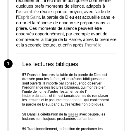
recueillement. Il est même bon qu’elle comprenne
quelques brefs moments de silence, adaptés à
l’
assemblée
réunie : par ce moyen, avec l’aide de
l’
Esprit Saint
, la parole de Dieu est accueillie dans le
cœur et la réponse de chacun se prépare dans la
prière. Ces moments de silence peuvent être
observés opportunément, par exemple avant de
commencer la liturgie de la Parole, après la première
et la seconde lecture, et enfin après l’
homélie
.
Les lectures bibliques
1
57
Dans les lectures, la table de la parole de Dieu est
dressée pour les
fidèles
, et les trésors bibliques leur
sont ouverts. Il importe par conséquent d’observer
l’ordonnance des lectures bibliques, qui montre bien
l’unité de l’un et l’autre Testament et de l’
histoire du salut
, et il n’est jamais permis de remplacer
les lectures et le psaume
responsorial
, qui contiennent
la parole de Dieu, par d’autres textes non bibliques.
58
Dans la célébration de la
messe
avec peuple, les
lectures sont toujours proclamées de l’
ambon
.
59
Traditionnellement, la fonction de proclamer les