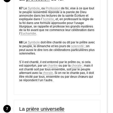
67
Le
Symbole
, ou
Profession
de foi, vise à ce que tout
le peuple rassemblé réponde à la parole de Dieu
annoncée dans les lectures de la sainte Écriture et
expliquée dans l´
homélie
, et, en professant la règle de
la foi dans une formule approuvée pour l’usage
liturgique, se rappelle et professe les grands mystères
de la foi avant que ne commence leur célébration dans
l’
Eucharistie
.
68
Le
Symbole
doit être chanté ou dit par le prêtre avec
le peuple, le dimanche et les jours de
solennité
; on
peut aussi le dire lors de célébrations particulières plus
solennelles.
S´il est chanté, il est entonné par le prêtre ou, si cela
est opportun, par un
chantre
ou par la
chorale
; mais il
est chanté soit par tous ensemble, soit par le peuple
alternant avec la
chorale
. Si on ne le chante pas, il doit
être récité par tous, ensemble ou par deux chœurs qui
se répondent l’un l’autre.
La
prière universelle
7