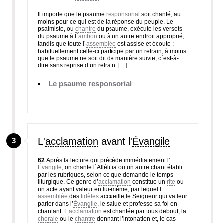
Il importe que le psaume
responsorial
soit chanté, au
moins pour ce qui est de la réponse du peuple. Le
psalmiste, ou
chantre
du psaume, exécute les versets
du psaume à l´
ambon
ou à un autre endroit approprié,
tandis que toute l´
assemblée
est assise et écoute ;
habituellement celle-ci participe par un refrain, à moins
que le psaume ne soit dit de manière suivie, c´est-à-
dire sans reprise d’un refrain. […]
Le psaume responsorial
L'
acclamation
avant l'
Évangile
3
62
Après la lecture qui précède immédiatement l’
Évangile
, on chante l´Alléluia ou un autre chant établi
par les rubriques, selon ce que demande le temps
liturgique. Ce genre d’
acclamation
constitue un
rite
ou
un acte ayant valeur en lui-même, par lequel l’
assemblée
des
fidèles
accueille le Seigneur qui va leur
parler dans l’
Évangile
, le salue et professe sa foi en
chantant. L’
acclamation
est chantée par tous debout, la
chorale
ou le
chantre
donnant l’intonation et, le cas