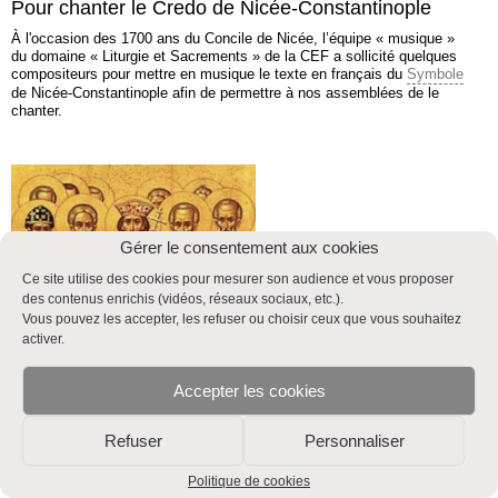
Pour chanter le Credo de Nicée-Constantinople
À l'occasion des 1700 ans du Concile de Nicée, l’équipe « musique »
du domaine « Liturgie et Sacrements » de la CEF a sollicité quelques
compositeurs pour mettre en musique le texte en français du
Symbole
de Nicée-Constantinople afin de permettre à nos assemblées de le
chanter.
Gérer le consentement aux cookies
Ce site utilise des cookies pour mesurer son audience et vous proposer
des contenus enrichis (vidéos, réseaux sociaux, etc.).
Vous pouvez les accepter, les refuser ou choisir ceux que vous souhaitez
Jubilé 2025 : 1700e anniversaire du concile
activer.
œcuménique de Nicée
Le 20 mai 2025 aura lieu le 1700e anniversaire de l’ouverture du
Accepter les cookies
premier concile œcuménique, celui de Nicée en 325. Réuni pour
préserver l’unité de la foi - certains niaient alors la divinité de Jésus-
Christ et son égalité avec le Père -, ce concile est entré dans l’histoire
Refuser
Personnaliser
principalement pour son
Credo
, complété ensuite par le Concile de
Constantinople en 381.
Politique de cookies