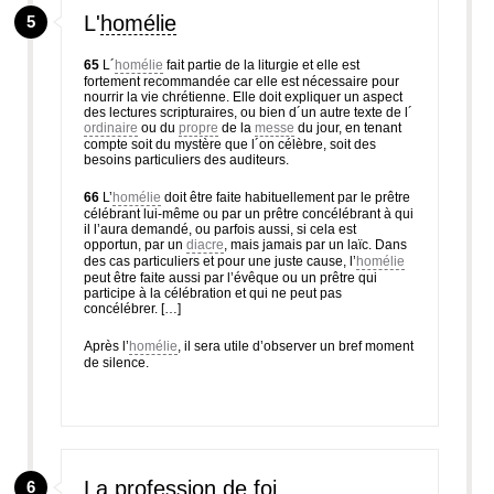
L'
homélie
5
65
L´
homélie
fait partie de la liturgie et elle est
fortement recommandée car elle est nécessaire pour
nourrir la vie chrétienne. Elle doit expliquer un aspect
des lectures scripturaires, ou bien d´un autre texte de l´
ordinaire
ou du
propre
de la
messe
du jour, en tenant
compte soit du mystère que l´on célèbre, soit des
besoins particuliers des auditeurs.
66
L’
homélie
doit être faite habituellement par le prêtre
célébrant lui-même ou par un prêtre concélébrant à qui
il l’aura demandé, ou parfois aussi, si cela est
opportun, par un
diacre
, mais jamais par un laïc. Dans
des cas particuliers et pour une juste cause, l’
homélie
peut être faite aussi par l’évêque ou un prêtre qui
participe à la célébration et qui ne peut pas
concélébrer. […]
Après l’
homélie
, il sera utile d’observer un bref moment
de silence.
La
profession
de foi
6