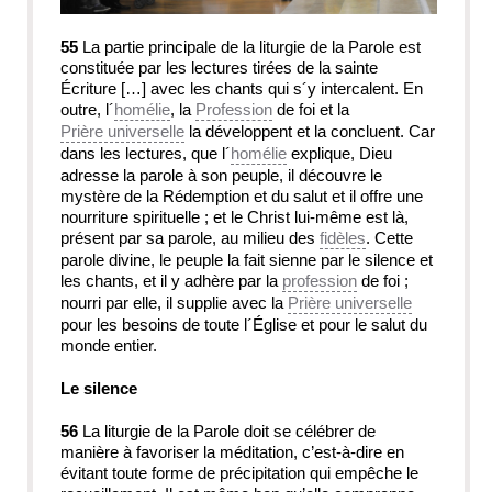
55
La partie principale de la liturgie de la Parole est
constituée par les lectures tirées de la sainte
Écriture
[…]
avec les chants qui s´y intercalent. En
outre, l´
homélie
, la
Profession
de foi et la
Prière universelle
la développent et la concluent. Car
dans les lectures, que l´
homélie
explique, Dieu
adresse la parole à son peuple, il découvre le
mystère de la Rédemption et du salut et il offre une
nourriture spirituelle ; et le Christ lui-même est là,
présent par sa parole, au milieu des
fidèles
. Cette
parole divine, le peuple la fait sienne par le silence et
les chants, et il y adhère par la
profession
de foi ;
nourri par elle, il supplie avec la
Prière universelle
pour les besoins de toute l´Église et pour le salut du
monde entier.
Le silence
56
La liturgie de la Parole doit se célébrer de
manière à favoriser la méditation, c’est-à-dire en
évitant toute forme de précipitation qui empêche le