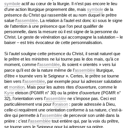
symbole
actif au cœur de la liturgie. Il n’est pas encore le lieu
d’une action liturgique proprement dite, mais
symbole
de la
présence du Christ qui rassemble et au nom duquel le prêtre
salue l’
assemblée
. La relation à l’autel est donc ici sous le signe
de l’attention à une présence que l’on peut qualifier de
personnelle, dans la mesure où il est signe de la personne du
Christ. Le geste de vénération qui accompagne la salutation – le
baiser – est très évocateur de cette personnalisation.
Si l’autel souligne cette présence du Christ, il serait naturel que
le prêtre et les ministres ne lui tourne pas le dos mais, qu’à ce
moment, comme l’
assemblée
, ils soient « orientés » vers lui
parce qu’il est de la nature même de l’
assemblée
liturgique,
d’être « tournée vers le Seigneur ». Certes, le prêtre se tourne
bien vers l’
assemblée
, par exemple pour lui adresser salutation
et
monition
. Mais pour les autres rites d’ouverture, comme le
Kyrie
eleison (PGMR n° 30) ou la prière d’ouverture (PGMR n°
32), l’orientation vers l’
assemblée
ne s’impose pas. Ceci est
particulièrement vrai pour l’
oraison
: parole adressée à Dieu,
celle-ci requièrent une orientation conforme à sa nature, c’est-à-
dire qui permette à l’
assemblée
de percevoir son unité dans la
prière : c’est l’
assemblée
tout entière qui, par la voix du prêtre,
se tourne vers le Seigneur pour lui adresser sa prière.