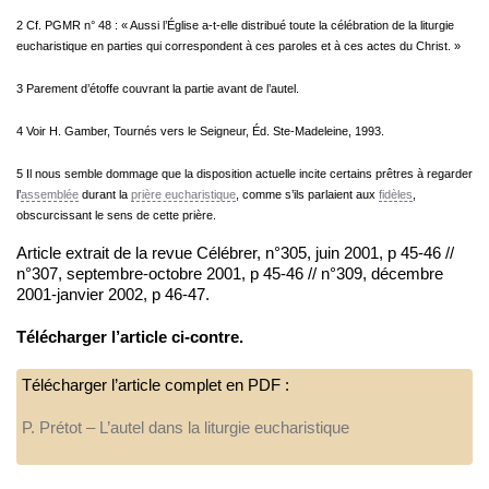
2 Cf. PGMR n° 48 : « Aussi l’Église a-t-elle distribué toute la célébration de la liturgie
eucharistique en parties qui correspondent à ces paroles et à ces actes du Christ. »
3 Parement d’étoffe couvrant la partie avant de l’autel.
4 Voir H. Gamber, Tournés vers le Seigneur, Éd. Ste-Madeleine, 1993.
5 Il nous semble dommage que la disposition actuelle incite certains prêtres à regarder
l’
assemblée
durant la
prière eucharistique
, comme s’ils parlaient aux
fidèles
,
obscurcissant le sens de cette prière.
Article extrait de la revue Célébrer, n°305, juin 2001, p 45-46 //
n°307, septembre-octobre 2001, p 45-46 // n°309, décembre
2001-janvier 2002, p 46-47.
Télécharger l’article ci-contre.
Télécharger l’article complet en PDF :
P. Prétot – L’autel dans la liturgie eucharistique