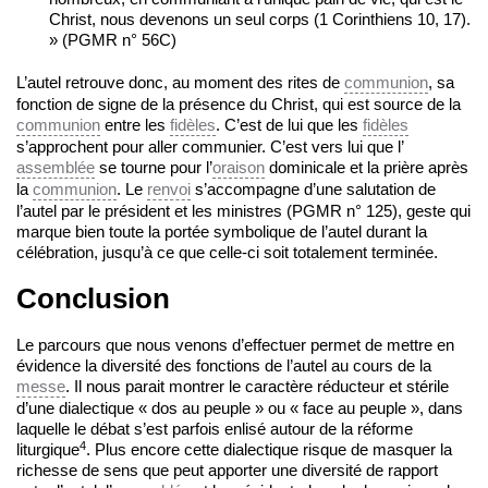
Christ, nous devenons un seul corps (1 Corinthiens 10, 17).
» (PGMR n° 56C)
L’autel retrouve donc, au moment des rites de
communion
, sa
fonction de signe de la présence du Christ, qui est source de la
communion
entre les
fidèles
. C’est de lui que les
fidèles
s’approchent pour aller communier. C’est vers lui que l’
assemblée
se tourne pour l’
oraison
dominicale et la prière après
la
communion
. Le
renvoi
s’accompagne d’une salutation de
l’autel par le président et les ministres (PGMR n° 125), geste qui
marque bien toute la portée symbolique de l’autel durant la
célébration, jusqu’à ce que celle-ci soit totalement terminée.
Conclusion
Le parcours que nous venons d’effectuer permet de mettre en
évidence la diversité des fonctions de l’autel au cours de la
messe
. Il nous parait montrer le caractère réducteur et stérile
d’une dialectique « dos au peuple » ou « face au peuple », dans
laquelle le débat s’est parfois enlisé autour de la réforme
4
liturgique
. Plus encore cette dialectique risque de masquer la
richesse de sens que peut apporter une diversité de rapport