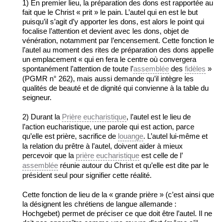
1) En premier lieu, la préparation des dons est rapportée au
fait que le Christ « prit » le pain. L’autel qui en est le but
puisqu’il s’agit d’y apporter les dons, est alors le point qui
focalise l’attention et devient avec les dons, objet de
vénération, notamment par l’encensement. Cette fonction le
l’autel au moment des rites de préparation des dons appelle
un emplacement « qui en fera le centre où convergera
spontanément l’attention de toute l’
assemblée
des
fidèles
»
(PGMR n° 262), mais aussi demande qu’il intègre les
qualités de beauté et de dignité qui convienne à la table du
seigneur.
2) Durant la
Prière eucharistique
, l’autel est le lieu de
l’action eucharistique, une parole qui est action, parce
qu’elle est prière, sacrifice de
louange
. L’autel lui-même et
la relation du prêtre à l’autel, doivent aider à mieux
percevoir que la
prière eucharistique
est celle de l’
assemblée
réunie autour du Christ et qu’elle est dite par le
président seul pour signifier cette réalité.
Cette fonction de lieu de la « grande prière » (c’est ainsi que
la désignent les chrétiens de langue allemande :
Hochgebet) permet de préciser ce que doit être l’autel. Il ne