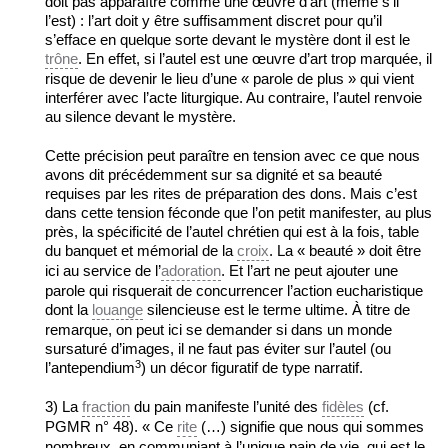
doit pas apparaître comme une œuvre d’art (même s’il
l’est) : l’art doit y être suffisamment discret pour qu’il
s’efface en quelque sorte devant le mystère dont il est le
trône
. En effet, si l’autel est une œuvre d’art trop marquée, il
risque de devenir le lieu d’une « parole de plus » qui vient
interférer avec l’acte liturgique. Au contraire, l’autel renvoie
au silence devant le mystère.
Cette précision peut paraître en tension avec ce que nous
avons dit précédemment sur sa dignité et sa beauté
requises par les rites de préparation des dons. Mais c’est
dans cette tension féconde que l’on petit manifester, au plus
près, la spécificité de l’autel chrétien qui est à la fois, table
du banquet et mémorial de la
croix
. La « beauté » doit être
ici au service de l’
adoration
. Et l’art ne peut ajouter une
parole qui risquerait de concurrencer l’action eucharistique
dont la
louange
silencieuse est le terme ultime. À titre de
remarque, on peut ici se demander si dans un monde
sursaturé d’images, il ne faut pas éviter sur l’autel (ou
3
l’antependium
) un décor figuratif de type narratif.
3) La
fraction
du pain manifeste l’unité des
fidèles
(cf.
PGMR n° 48). « Ce
rite
(…) signifie que nous qui sommes
nombreux, en communiant à l’unique pain de vie, qui est le