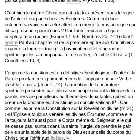
par sa parole au milieu de ses
fidèles
. » (PGMR n°33).
C’est bien le même Christ qui est à la fois présent sous le signe
de l’autel et qui parle dans les Écritures. Comment donc
entendre sa voix, sans être attentif en même temps au signe qui
dit sa présence parmi nous ? Car l’autel reprend la figure
scripturaire du rocher (Exode 17, 5-6; Nombres 20, 7-11) dont l’
apôtre
Paul au chapitre 10 de la première épître aux Corinthiens
exprime la force : « tous (…) buvaient en effet à un rocher
spirituel qui les accompagnait et ce rocher, c’était le Christ. » (1
Corinthiens 10, 4)
L’enjeu de la question est en définitive christologique : l’autel et la
Parole proclamée expriment en mode liturgique que « le Verbe
s’est fait chair » (Jean 1, 14). La mention de la nourriture
spirituelle présentée par Dieu à son peuple durant la liturgie de la
parole, renvoie par ailleurs au thème des deux tables qui est au
1
cœur de la doctrine eucharistique du concile Vatican II
. Car
comme l’exprime la Constitution sur la Révélation divine (n° 21)
: « L’Église a toujours vénéré les divines Écritures, comme elle
l’a toujours fait aussi pour le Corps même du Seigneur, elle qui
ne cesse pas, surtout dans la sainte liturgie, de prendre le pain
de vie sur la table de la parole de Dieu et sur celle du corps du
Christ, pour l’offrir aux
fidèles
. »