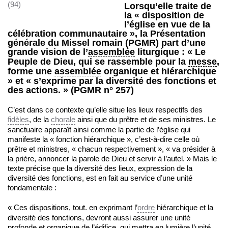
(94)
Lorsqu’elle traite de
la « disposition de
l’église en vue de la
célébration communautaire », la Présentation
générale du Missel romain (PGMR) part d’une
grande vision de l’
assemblée
liturgique : « Le
Peuple de Dieu, qui se rassemble pour la
messe
,
forme une
assemblée
organique et hiérarchique
» et « s’exprime par la diversité des fonctions et
des actions. » (PGMR n° 257)
C’est dans ce contexte qu’elle situe les lieux respectifs des
fidèles
, de la
chorale
ainsi que du prêtre et de ses ministres. Le
sanctuaire apparaît ainsi comme la partie de l’église qui
manifeste la « fonction hiérarchique », c’est-à-dire celle où
prêtre et ministres, « chacun respectivement », « va présider à
la prière, annoncer la parole de Dieu et servir à l’autel. » Mais le
texte précise que la diversité des lieux, expression de la
diversité des fonctions, est en fait au service d’une unité
fondamentale :
« Ces dispositions, tout. en exprimant l’
ordre
hiérarchique et la
diversité des fonctions, devront aussi assurer une unité
profonde et organique de l’édifice, qui mettra en lumière l’unité