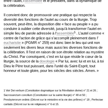
entre l’autel, l’
assemblée
et le président, dans la dynamique de
la célébration.
Il convient donc de promouvoir une pratique qui respecte la
diversité des fonctions de l’autel au cours de la liturgie. Trop
souvent, peut-être, la disposition dite « face au peuple » a pu
conduire à oublier cette diversité, jusqu’à transformer l’autel en
5
simple lieu de parole adressée à l’
assemblée
. L’autel comme «
centre de l’action de grâce qui s’accomplit pleinement dans l’
eucharistie
» (PGMR n° 259) est donc bien le lieu qui unit non
seulement les divers lieux mais aussi les diverses fonctions de
la célébration. Il l’est en raison de son étroite relation au mystère
du Christ. Par conséquent, c’est en lui que réside le cœur de la
liturgie, la source de la
doxologie
« Par lui, avec lui et en lui, à toi
Dieu le Père tout puissant, dans l’unité du Saint-Esprit, tout
honneur et toute gloire, pour les siècles des siècles. Amen. »
1 Voir Dei verbum (Constitution dogmatique sur la Révélation divine) n° 21 et 26 ;
Sacrosanctum concilium (Constitution sur la sainte liturgie) n° 48 et 50 ;
Presbyterorum ordinis (Décret sur le ministère et la vie des prêtres) n° 18 ; Perfectae
caritatis (Décret sur la vie religieuse) n° 6 et 15.