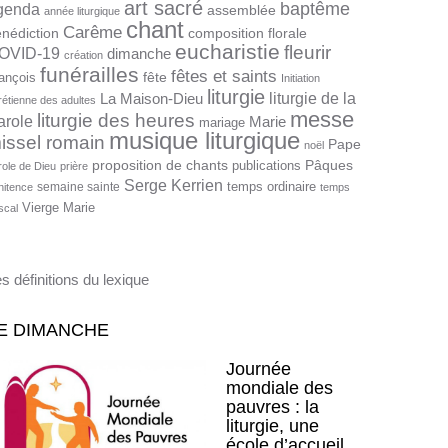
art sacré
baptême
genda
assemblée
année liturgique
chant
Carême
nédiction
composition florale
eucharistie
fleurir
OVID-19
dimanche
création
funérailles
fêtes et saints
fête
ançois
Initiation
liturgie
liturgie de la
La Maison-Dieu
rétienne des adultes
messe
liturgie des heures
arole
Marie
mariage
musique liturgique
issel romain
Pape
noël
proposition de chants
Pâques
publications
role de Dieu
prière
Serge Kerrien
temps ordinaire
semaine sainte
nitence
temps
Vierge Marie
scal
s définitions du lexique
E DIMANCHE
Journée
mondiale des
pauvres : la
liturgie, une
école d’accueil