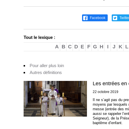
Facebook
Twitte
Tout le lexique :
A
B
C
D
E
F
G
H
I
J
K
L
Pour aller plus loin
Autres définitions
Les entrées en 
22 octobre 2019
Il ne s’agit pas du pre
moyens par lesquels n
messe (entrée des mini
aussi se rappeler l’e
Seigneur), de la Prése
baptême d’enfant.