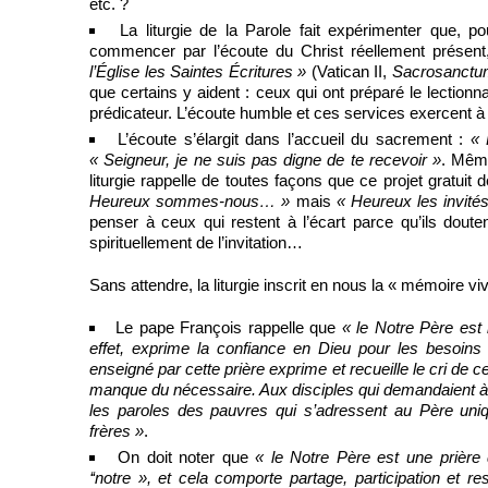
etc. ?
La liturgie de la Parole fait expérimenter que, p
commencer par l’écoute du Christ réellement présen
l’Église les Saintes Écritures »
(Vatican II,
Sacrosanctu
que certains y aident : ceux qui ont préparé le lectionna
prédicateur. L’écoute humble et ces services exercent 
L’écoute s’élargit dans l’accueil du sacrement :
« 
« Seigneur, je ne suis pas digne de te recevoir »
. Même
liturgie rappelle de toutes façons que ce projet gratui
Heureux sommes-nous… »
mais
« Heureux les invité
penser à ceux qui restent à l’écart parce qu’ils doute
spirituellement de l’invitation…
Sans attendre, la liturgie inscrit en nous la « mémoire viv
Le pape François rappelle que
« le Notre Père est
effet, exprime la confiance en Dieu pour les besoin
enseigné par cette prière exprime et recueille le cri de ce
manque du nécessaire. Aux disciples qui demandaient à J
les paroles des pauvres qui s’adressent au Père un
frères »
.
On doit noter que
« le Notre Père est une prière 
‘‘notre », et cela comporte partage, participation et 