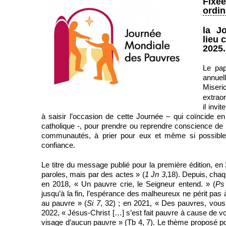
Fix
ordin
la J
lieu 
2025.
Le pap
annue
Miseri
extrao
il invi
à saisir l’occasion de cette Journée – qui coïncide 
catholique -, pour prendre ou reprendre conscience de
communautés, à prier pour eux et même si possible 
confiance.
Le titre du message publié pour la première édition, e
paroles, mais par des actes » (
1 Jn 3
,18). Depuis, chaq
en 2018, « Un pauvre crie, le Seigneur entend. » (
Ps
jusqu’à la fin, l’espérance des malheureux ne périt pas 
au pauvre » (
Si 7
, 32) ; en 2021, « Des pauvres, vous
2022, « Jésus-Christ […] s’est fait pauvre à cause de vo
visage d’aucun pauvre » (Tb 4, 7). Le thème proposé pour 