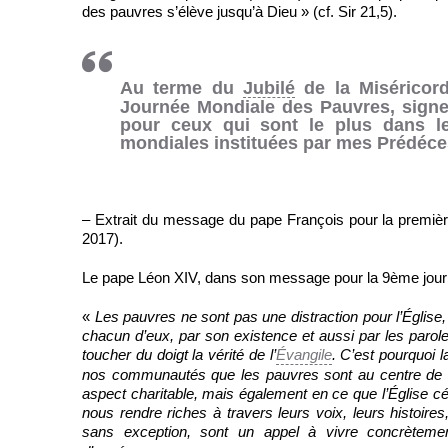
des pauvres s’élève jusqu’à Dieu » (cf. Sir 21,5).
Au terme du
Jubilé
de la Miséricorde
Journée Mondiale des Pauvres, signe 
pour ceux qui sont le plus dans l
mondiales instituées par mes Prédécess
– Extrait du message du pape François pour la premi
2017).
Le pape Léon XIV, dans son message pour la 9ème jour
«
Les pauvres ne sont pas une distraction pour l’Église,
chacun d’eux, par son existence et aussi par les paroles
toucher du doigt la vérité de l’
Évangile
. C’est pourquoi 
nos communautés que les pauvres sont au centre de t
aspect charitable, mais également en ce que l’Église cé
nous rendre riches à travers leurs voix, leurs histoire
sans exception, sont un appel à vivre concrètemen