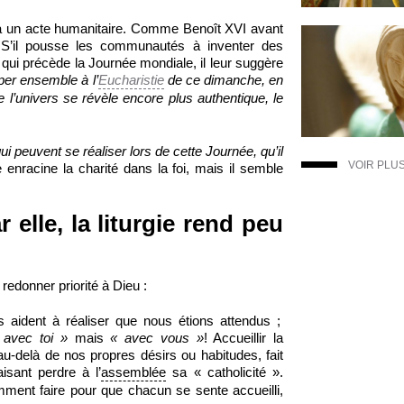
re à un acte humanitaire. Comme Benoît XVI avant
e. S’il pousse les communautés à inventer des
qui précède la Journée mondiale, il leur suggère
iper ensemble à l’
Eucharistie
de ce dimanche, en
 l’univers se révèle encore plus authentique, le
i peuvent se réaliser lors de cette Journée, qu’il
VOIR PLU
e enracine la charité dans la foi, mais il semble
elle, la liturgie rend peu
 redonner priorité à Dieu :
us aident à réaliser que nous étions attendus ;
t avec toi »
mais
« avec vous »
! Accueillir la
u-delà de nos propres désirs ou habitudes, fait
isant perdre à l’
assemblée
sa « catholicité ».
mment faire pour que chacun se sente accueilli,