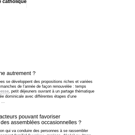
e catholique
che autrement ?
es se développent des propositions riches et variées
dimanches de l’année de façon renouvelée : temps
esse
, petit déjeuners ouvrant à un partage thématique
née dominicale avec différentes étapes d’une
...
facteurs pouvant favoriser
n des assemblées occasionnelles ?
ison qui va conduire des personnes à se rassembler