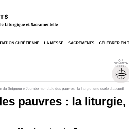
ITIATION CHRÉTIENNE
LA MESSE
SACREMENTS
CÉLÉBRER EN 
QUI
SOMMES-
NOUS ?
ur du Seigneur
»
Journée mondiale des pauvres : la liturgie, une école d’accueil
s pauvres : la liturgie,