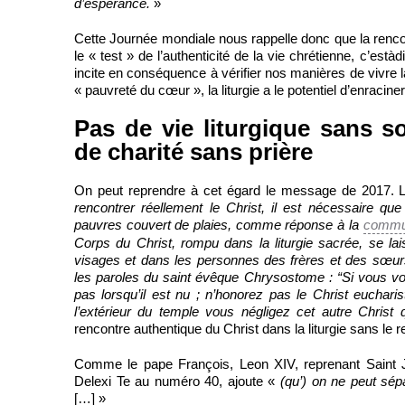
d’espérance.
»
Cette Journée mondiale nous rappelle donc que la rencon
le « test » de l’authenticité de la vie chrétienne, c’està
incite en conséquence à vérifier nos manières de vivre la
« pauvreté du cœur », la liturgie a le potentiel d’enracine
Pas de vie liturgique sans so
de charité sans prière
On peut reprendre à cet égard le message de 2017. L
rencontrer réellement le Christ, il est nécessaire q
pauvres couvert de plaies, comme réponse à la
commu
Corps du Christ, rompu dans la liturgie sacrée, se lai
visages et dans les personnes des frères et des sœurs 
les paroles du saint évêque Chrysostome : “Si vous vo
pas lorsqu’il est nu ; n’honorez pas le Christ euchar
l’extérieur du temple vous négligez cet autre Christ q
rencontre authentique du Christ dans la liturgie sans le 
Comme le pape François, Leon XIV, reprenant Saint Ju
Delexi Te au numéro 40, ajoute «
(qu’) on ne peut sépa
[…] »