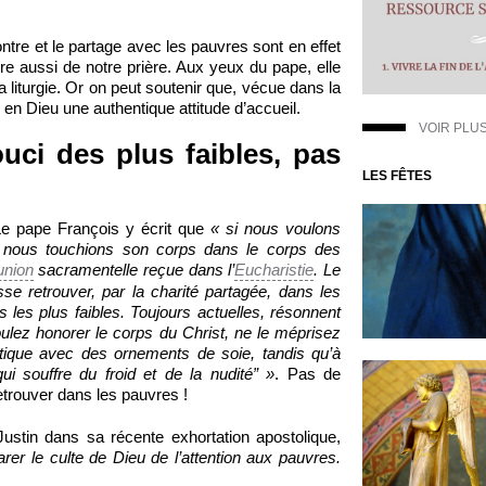
tre et le partage avec les pauvres sont en effet
dire aussi de notre prière. Aux yeux du pape, elle
 liturgie. Or on peut soutenir que, vécue dans la
r en Dieu une authentique attitude d’accueil.
VOIR PLU
uci des plus faibles, pas
LES FÊTES
e pape François y écrit que
« si nous voulons
ue nous touchions son corps dans le corps des
nion
sacramentelle reçue dans l’
Eucharistie
. Le
sse retrouver, par la charité partagée, dans les
les plus faibles. Toujours actuelles, résonnent
ulez honorer le corps du Christ, ne le méprisez
istique avec des ornements de soie, tandis qu’à
ui souffre du froid et de la nudité” »
. Pas de
retrouver dans les pauvres !
stin dans sa récente exhortation apostolique,
rer le culte de Dieu de l’attention aux pauvres.