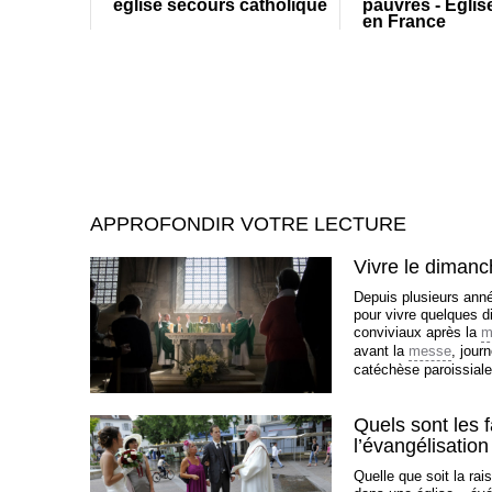
eglise secours catholique
pauvres - Eglis
en France
APPROFONDIR VOTRE LECTURE
Vivre le diman
Depuis plusieurs anné
pour vivre quelques 
conviviaux après la
m
avant la
messe
, jour
catéchèse paroissiale 
Quels sont les 
l’évangélisatio
Quelle que soit la ra