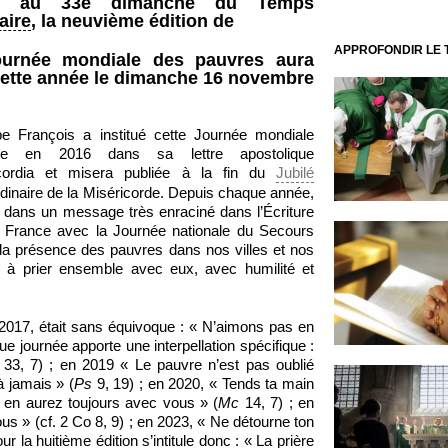
ée au 33e dimanche du Temps
aire
, la neuvième édition de
APPROFONDIR LE
ournée mondiale des pauvres aura
cette année le dimanche 16 novembre
e François a institué cette Journée mondiale
lle en 2016 dans sa lettre apostolique
cordia et misera publiée à la fin du
Jubilé
rdinaire de la Miséricorde. Depuis chaque année,
te dans un message très enraciné dans l’Écriture
en France avec la Journée nationale du Secours
 la présence des pauvres dans nos villes et nos
à prier ensemble avec eux, avec humilité et
n 2017, était sans équivoque : « N’aimons pas en
ue journée apporte une interpellation spécifique :
33, 7) ; en 2019 « Le pauvre n’est pas oublié
à jamais » (
Ps
9, 19) ; en 2020, « Tends ta main
 en aurez toujours avec vous » (
Mc
14, 7) ; en
us » (cf. 2 Co 8, 9) ; en 2023, « Ne détourne ton
la huitième édition s’intitule donc : « La prière