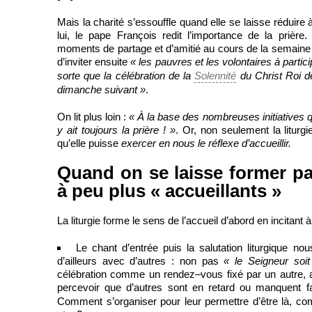
Mais la charité s’essouffle quand elle se laisse rédui
lui, le pape François redit l’importance de la prièr
moments de partage et d’amitié au cours de la semaine 
d’inviter ensuite
«
les pauvres et les volontaires à partic
sorte que la célébration de la
Solennité
du Christ Roi de
dimanche suivant »
.
On lit plus loin :
« À la base des nombreuses initiatives qu
y ait toujours la prière ! »
. Or, non seulement la liturgi
qu’elle puisse
exercer en nous le réflexe d’accueillir.
Quand on se laisse former par 
à peu plus « accueillants »
La liturgie forme le sens de l’accueil d’abord en incitant à
Le chant d’entrée puis la salutation liturgique no
d’ailleurs avec d’autres : non pas
« le Seigneur soi
célébration comme un rendez–vous fixé par un autre, a
percevoir que d’autres sont en retard ou manquent fa
Comment s’organiser pour leur permettre d’être là, co