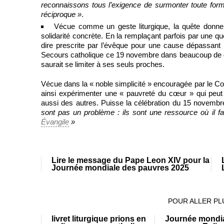
reconnaissons tous l’exigence de surmonter toute form
réciproque »
.
Vécue comme un geste liturgique, la quête donne 
solidarité concrète. En la remplaçant parfois par une 
dire prescrite par l’évêque pour une cause dépassant 
Secours catholique ce 19 novembre dans beaucoup de dioc
saurait se limiter à ses seuls proches.
Vécue dans la « noble simplicité » encouragée par le Con
ainsi expérimenter une « pauvreté du cœur » qui peut 
aussi des autres. Puisse la célébration du 15 novembr
sont pas un problème : ils sont une ressource où il fau
Évangile
»
Lire le message du Pape Leon XIV pour la
Journée mondiale des pauvres 2025
POUR ALLER PLU
livret liturgique prions en
Journée mondi