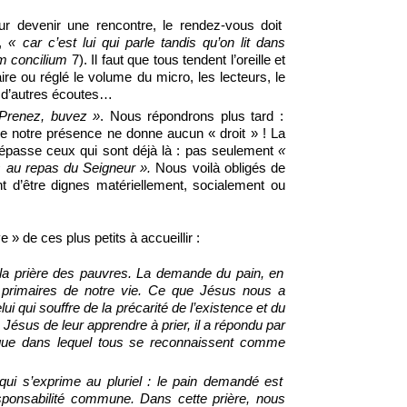
our devenir une rencontre, le rendez-vous doit
t,
« car c’est lui qui parle tandis qu’on lit dans
m concilium
7). Il faut que tous tendent l’oreille et
ire ou réglé le volume du micro, les lecteurs, le
à d’autres écoutes…
Prenez, buvez »
. Nous répondrons plus tard :
 notre présence ne donne aucun « droit » ! La
t dépasse ceux qui sont déjà là : pas seulement
«
s au repas du Seigneur ».
Nous voilà obligés de
nt d’être dignes matériellement, socialement ou
e » de ces plus petits à accueillir :
 la prière des pauvres. La demande du pain, en
s primaires de notre vie. Ce que Jésus nous a
lui qui souffre de la précarité de l’existence et du
ésus de leur apprendre à prier, il a répondu par
ique dans lequel tous se reconnaissent comme
qui s’exprime au pluriel : le pain demandé est
responsabilité commune. Dans cette prière, nous