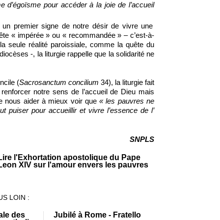
e d’égoïsme pour accéder à la joie de l’accueil
un premier signe de notre désir de vivre une
quête « impérée » ou « recommandée » – c’est-à-
la seule réalité paroissiale, comme la quête du
èses -, la liturgie rappelle que la solidarité ne
cile (
Sacrosanctum concilium
34), la liturgie fait
renforcer notre sens de l’accueil de Dieu mais
e nous aider à mieux voir que
« les pauvres ne
t puiser pour accueillir et vivre l’essence de l’
SNPLS
Lire l'Exhortation apostolique du Pape
Leon XIV sur l'amour envers les pauvres
S LOIN :
ale des
Jubilé à Rome - Fratello