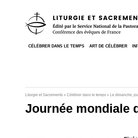
Accès direct au contenu
Accès direct à la recherche
Accès direct au menu
CÉLÉBRER DANS LE TEMPS
ART DE CÉLÉBRER
IN
Liturgie et Sacrements
»
Célébrer dans le temps
»
Le dimanche, jo
Journée mondiale de