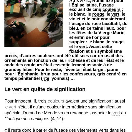
Au XVI
s., Rome fixe pour
l’Église latine, l’usage
exclusif de cinq
couleurs
;
le blanc, le
rouge
, le
vert
, le
violet
et le noir considérant
l’usage du
rose
facultatif, du
bleu, en certains lieux, pour
les fêtes de la
Vierge
Marie,
et enfin de l’or pour
suppléer le blanc, le
rouge
et le
vert
. Avant cette
fixation et un symbolisme
précis, d’autres
couleurs
ont été utilisées car on usait des
ornements en fonction de leur richesse et de leur état et le
code des
couleurs
était essentiellement associé à de
grandes fêtes. Pour le reste, l’éventail était large : jaune
pour l’Épiphanie, brun pour les confesseurs, gris cendré en
temps pénitentiel (
rite
lyonnais) …
Le
vert
en quête de signification
Pour Innocent III, trois
couleurs
avaient une signification ; aussi
le
vert
n’était-il qu’une couleur intermédiaire sans signification
spéciale. Durand de Mende va en revanche, associer le
vert
au
Cantique des cantiques
(
4
, 14) :
« Il reste donc à parler de l’usage des vêtements verts dans les