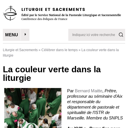
MENU
Liturgie et Sacrements
»
Célébrer dans le temps
»
La couleur verte dans la
liturgie
La couleur verte dans la
liturgie
Par
Bernard Maitte
,
Prêtre,
professeur au séminaire d’Aix
et responsable du
département de pastorale et
spiritualité de l’ISTR de
Marseille. Membre du SNPLS
e