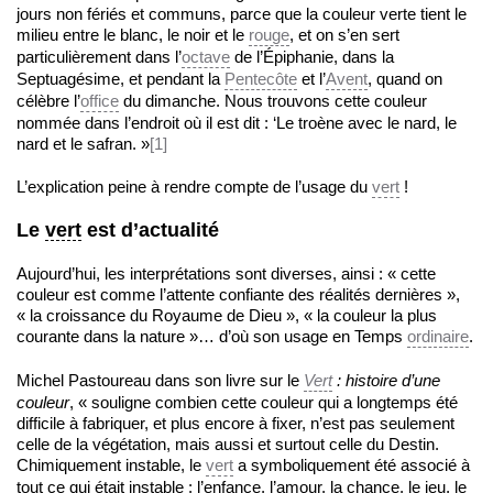
jours non fériés et communs, parce que la couleur verte tient le
milieu entre le blanc, le noir et le
rouge
, et on s’en sert
particulièrement dans l’
octave
de l’Épiphanie, dans la
Septuagésime, et pendant la
Pentecôte
et l’
Avent
, quand on
célèbre l’
office
du dimanche. Nous trouvons cette couleur
nommée dans l’endroit où il est dit : ‘Le troène avec le nard, le
nard et le safran. »
[1]
L’explication peine à rendre compte de l’usage du
vert
!
Le
vert
est d’actualité
Aujourd’hui, les interprétations sont diverses, ainsi : « cette
couleur est comme l’attente confiante des réalités dernières »,
« la croissance du Royaume de Dieu », « la couleur la plus
courante dans la nature »… d’où son usage en Temps
ordinaire
.
Michel Pastoureau dans son livre sur le
Vert
: histoire d’une
couleur
, « souligne combien cette couleur qui a longtemps été
difficile à fabriquer, et plus encore à fixer, n’est pas seulement
celle de la végétation, mais aussi et surtout celle du Destin.
Chimiquement instable, le
vert
a symboliquement été associé à
tout ce qui était instable : l’enfance, l’amour, la chance, le jeu, le