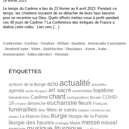
28 février 2023
Le temps du Carême a lieu du 22 février au 6 avril 2023. Pendant ce
temps, les chrétiens essaient de se détacher de leurs faux besoins
pour se recentrer sur Dieu. Quels efforts mettez-vous à profit pendant
ces 40 jours de Carême ? La Conférence des évêques de France a
réalisé cette vidéo. Lien vers […]
Confession
Carême
Cendres
Défunt
Gaudete
Immaculée Conception
Vendredi saint
Violet
Satisfaction
Obsèques
Avent
Aube
Annonciation
Adieu (dernier)
Absoute
ÉTIQUETTES
actualité
actu
acteurs de la liturgie
actualités
art sacré
baptême
agenda
assemblée
année liturgique
chant
Carême
COVID-
bénédiction
composition florale
eucharistie
fleurir
19
dimanche
François
création
funérailles
fêtes et saints
fête
Initiation chrétienne des
liturgie
liturgie de la Parole
La Maison-Dieu
adultes
messe
liturgie des heures
missel
Marie
mariage
musique liturgique
romain