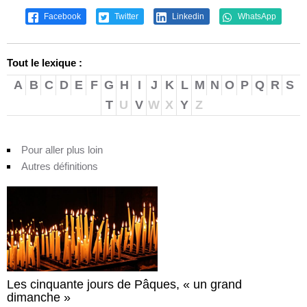
Facebook
Twitter
Linkedin
WhatsApp
Tout le lexique :
A
B
C
D
E
F
G
H
I
J
K
L
M
N
O
P
Q
R
S
T
U
V
W
X
Y
Z
Pour aller plus loin
Autres définitions
Les cinquante jours de Pâques, « un grand
dimanche »