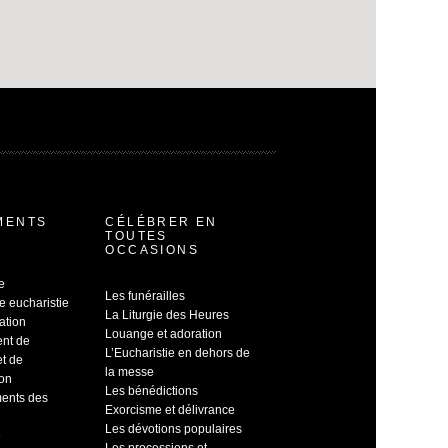
MENTS
CÉLÉBRER EN
TOUTES
OCCASIONS
e
Les funérailles
e eucharistie
La Liturgie des Heures
ation
Louange et adoration
ent de
L’Eucharistie en dehors de
et de
la messe
ion
Les bénédictions
ents des
Exorcisme et délivrance
Les dévotions populaires
e