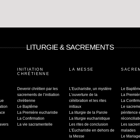
LITURGIE & SACREMENTS
INITIATION
LA MESSE
SACRE
CHRÉTIENNE
Devenir chrétien par les
L’Eucharistie, un mystère
Le Baptêm
sacrements de l’initiation
L’ouverture de la
La Premièr
que
chrétienne
célébration et les rites
La Confirm
ation
Le Baptême
initiaux
Le sacrem
ace
La Première eucharistie
La liturgie de la Parole
pénitence 
La Confirmation
La liturgie eucharistique
réconciliat
ravers
La vie sacramentelle
Les rites de conclusion
Les sacrem
L’Eucharistie en dehors de
malades
la Messe
Le Mariag