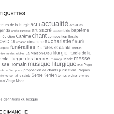
TIQUETTES
actualité
actu
teurs de la liturgie
actualités
art sacré
baptême
genda
assemblée
année liturgique
chant
Carême
nédiction
composition florale
eucharistie
fleurir
OVID-19
dimanche
création
funérailles
fêtes et saints
fête
ançois
Initiation
liturgie
liturgie de la
La Maison-Dieu
rétienne des adultes
messe
liturgie des heures
arole
Marie
mariage
musique liturgique
issel romain
Pape
noël
proposition de chants
Pâques
publications
role de Dieu
prière
Serge Kerrien
temps ordinaire
semaine sainte
nitence
temps
Vierge Marie
scal
s définitions du lexique
E DIMANCHE