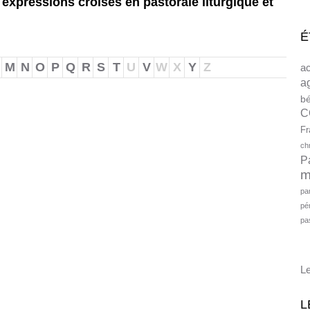
 expressions croisés en pastorale liturgique et
É
M
N
O
P
Q
R
S
T
U
V
W
X
Y
Z
ac
a
bé
C
Fr
ch
P
m
pa
pé
pa
Le
L