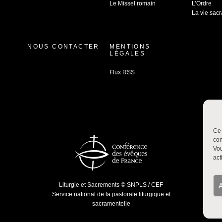
Le Missel romain
L’Ordre
La vie sac
NOUS CONTACTER
MENTIONS
LÉGALES
Flux RSS
Ce 
con
Vou
act
A
Liturgie et Sacrements © SNPLS / CEF
Service national de la pastorale liturgique et
sacramentelle