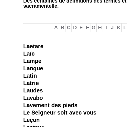
Des centaines de définitions des termes et
sacramentelle.
A
B
C
D
E
F
G
H
I
J
K
L
Laetare
Laïc
Lampe
Langue
Latin
Latrie
Laudes
Lavabo
Lavement des pieds
Le Seigneur soit avec vous
Leçon