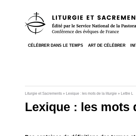
Accès direct au contenu
Accès direct à la recherche
Accès direct au menu
CÉLÉBRER DANS LE TEMPS
ART DE CÉLÉBRER
IN
Liturgie et Sacrements
»
Lexique : les mots de la liturgie
»
Lettre L
Lexique : les mots d