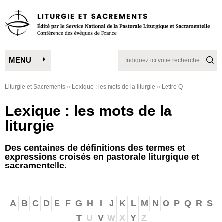
MENU
Liturgie et Sacrements
»
Lexique : les mots de la liturgie
»
Lettre Q
Lexique : les mots de la
liturgie
Des centaines de définitions des termes et
expressions croisés en pastorale liturgique et
sacramentelle.
A
B
C
D
E
F
G
H
I
J
K
L
M
N
O
P
Q
R
S
T
U
V
W
X
Y
Z