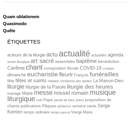
Quam oblationem
Quasimodo
Quête
ÉTIQUETTES
actualité
actu
agenda
acteurs de la liturgie
actualités
art sacré
baptême
assemblée
bénédiction
année liturgique
chant
Carême
COVID-19
composition florale
création
eucharistie
funérailles
fleurir
dimanche
François
fêtes et saints
La Maison-Dieu
fête
Initiation chrétienne des adultes
liturgie
liturgie des heures
liturgie de la Parole
musique
messe
missel romain
Marie
mariage
liturgique
proposition de
Pape
noël
parole de Dieu
prière
Serge
chants
Pâques
publications
semaine sainte
pénitence
Kerrien
temps ordinaire
Vierge Marie
temps pascal