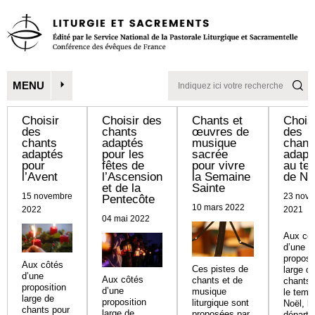
MENU
Choisir
Choisir des
Chants et
Chois
des
chants
œuvres de
des
chants
adaptés
musique
chant
adaptés
pour les
sacrée
adapt
pour
fêtes de
pour vivre
au te
l’Avent
l’Ascension
la Semaine
de No
et de la
Sainte
15 novembre
23 nov
Pentecôte
10 mars 2022
2022
2021
04 mai 2022
Aux cô
d’une
proposi
Aux côtés
Ces pistes de
large d
d’une
Aux côtés
chants et de
chants 
proposition
d’une
musique
le temp
large de
proposition
liturgique sont
Noël, le
chants pour
large de
proposées par
départ