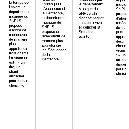
le temps de
chants pour
le département
musiqu
l’Avent, le
l’Ascension et
Musique du
SNPLS
département
la Pentecôte,
SNPLS afin
propos
musique du
le département
d’accompagner
d’abord
SNPLS
musique du
chacun à vivre
redécou
propose
SNPLS
et célébrer la
de mani
d’abord de
propose de
Semaine
plus
redécouvrir
redécouvrir de
Sainte.
approfo
de manière
manière plus
deux
plus
approfondie
chants.
approfondie
les Séquences
visée e
trois chants.
de la
: « un ri
La visée en
Pentecôte.
un chan
est : « un
discern
rite, un
pour mi
chant –
choisir 
discerner
pour mieux
choisir ».