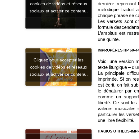
dernière reprenan
cookies de vidéos et réseaux
mélodique traduit a
sociaux et activer ce contenu.
chaque phrase se c
Les versets sont c
formule descendante s
L’ambitus est rest
une quinte.
IMPROPÈRES HP 60-44
Cliquez pour accepter les
Voici une version m
cookies de vidéos et réseaux
texte liturgique – d’
La principale diffic
sociaux et activer ce contenu.
imprimée. Si on res
est écrit, on fait su
le dénaturer par end
comme un support m
liberté. Ce sont les
valeurs musicales é
particulier les vers
une libre flexibilité.
HAGIOS O THEOS-IMP