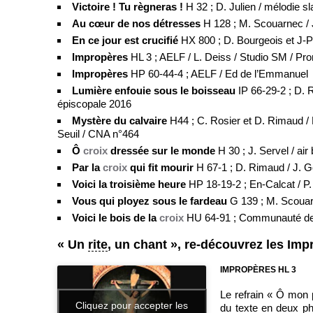
Victoire ! Tu règneras !
H 32 ; D. Julien / mélodie s
Au cœur de nos détresses
H 128 ; M. Scouarnec /
En ce jour est crucifié
HX 800 ; D. Bourgeois et J-
Impropères
HL 3 ; AELF / L. Deiss / Studio SM / Pr
Impropères
HP 60-44-4 ; AELF / Ed de l’Emmanuel
Lumière enfouie sous le boisseau
IP 66-29-2 ; D.
épiscopale 2016
Mystère du calvaire
H44 ; C. Rosier et D. Rimaud / H
Seuil / CNA n°464
Ô
croix
dressée sur le monde
H 30 ; J. Servel / ai
Par la
croix
qui fit mourir
H 67-1 ; D. Rimaud / J. Ge
Voici la troisième heure
HP 18-19-2 ; En-Calcat / P.
Vous qui ployez sous le fardeau
G 139 ; M. Scouar
Voici le bois de la
croix
HU 64-91 ; Communauté de
« Un
rite
, un chant », re-découvrez les Imp
IMPROPÈRES HL 3
Le refrain « Ô mon
Cliquez pour accepter les
du texte en deux ph