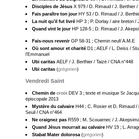
Disciples de Jésus
X 979 / D. Rimaud / J. Berthier /
Fais paraître ton jour
HY 53 / D. Rimaud / J. Berthie
La nuit qu’il fut livré
HP 3 ; P. Dorlay / aire breton 
Quand vint le jour
HP 128-5 ; D. Rimaud / J. Akeps
Fais-nous revenir
GP 58-31 ; Chemin neuf/ A.M.E
Où sont amour et charité
D1 ; AELF / L. Deiss / St
l’Emmanuel
Ubi caritas
AELF / J. Berthier / Taizé / CNA n°448
Ubi caritas
(
grégorien
)
Vendredi Saint
Chemin de
croix
DEV 3 ; texte et musique Sr Jacque
épiscopale 2013
Mystère du calvaire
H44 ; C. Rosier et D. Rimaud / 
Seuil / CNA n°464
Ne craignez pas
R559 ; M. Scouarnec / J. Akepsim
Quand Jésus mourrait au calvaire
HV 19 ; L. Arrag
Stabat Mater dolorosa
(
grégorien
)