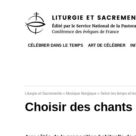
Accès direct au contenu
Accès direct à la recherche
Accès direct au menu
CÉLÉBRER DANS LE TEMPS
ART DE CÉLÉBRER
IN
Liturgie et Sacrements
»
Musique liturgique
»
Selon les temps et le
Choisir des chants