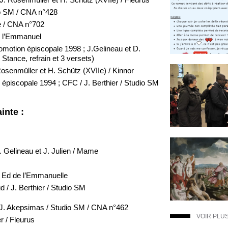
io SM / CNA n°428
 / CNA n°702
 l’Emmanuel
motion épiscopale 1998 ; J.Gelineau et D.
Stance, refrain et 3 versets)
osenmüller et H. Schütz (XVIIe) / Kinnor
épiscopale 1994 ; CFC / J. Berthier / Studio SM
inte :
J. Gelineau et J. Julien / Mame
l/ Ed de l’Emmanuelle
 / J. Berthier / Studio SM
 J. Akepsimas / Studio SM / CNA n°462
VOIR PLU
r / Fleurus