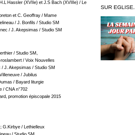
.L Hassler (XVIIe) et J.S Bach (XVIIIe) / Le
SUR EGLISE
r breton et C. Geoffray / Mame
lineau / J. Bonfils / Studio SM
nec / J. Akepsimas / Studio SM
erthier / Studio SM,
roslambert / Voix Nouvelles
 / J. Akepsimas / Studio SM
illeneuve / Jubilus
umas / Bayard liturgie
e / CNA n°702
yard, promotion épiscopale 2015
; G.Kirbye / Lethielleux
lineau / Studio SM