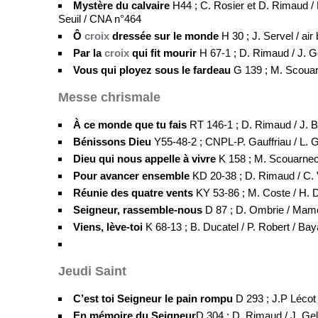
Mystère du calvaire
H44 ; C. Rosier et D. Rimaud / H
Seuil / CNA n°464
Ô
croix
dressée sur le monde
H 30 ; J. Servel / ai
Par la
croix
qui fit mourir
H 67-1 ; D. Rimaud / J. Ge
Vous qui ployez sous le fardeau
G 139 ; M. Scouar
Messe chrismale
À ce monde que tu fais
RT 146-1 ; D. Rimaud / J. B
Bénissons Dieu
Y55-48-2 ; CNPL-P. Gauffriau / L. G
Dieu qui nous appelle à vivre
K 158 ; M. Scouarnec
Pour avancer ensemble
KD 20-38 ; D. Rimaud / C. V
Réunie des quatre vents
KY 53-86 ; M. Coste / H. D
Seigneur, rassemble-nous
D 87 ; D. Ombrie / Mam
Viens, lève-toi
K 68-13 ; B. Ducatel / P. Robert / Ba
Jeudi Saint
C’est toi Seigneur le pain rompu
D 293 ; J.P Lécot 
En mémoire du Seigneur
D 304 ; D. Rimaud / J. Ge