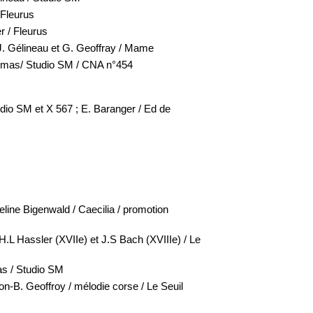
 Fleurus
r / Fleurus
/ J. Gélineau et G. Geoffray / Mame
imas/ Studio SM / CNA n°454
udio SM et X 567 ; E. Baranger / Ed de
line Bigenwald / Caecilia / promotion
H.L Hassler (XVIIe) et J.S Bach (XVIIIe) / Le
as / Studio SM
on-B. Geoffroy / mélodie corse / Le Seuil