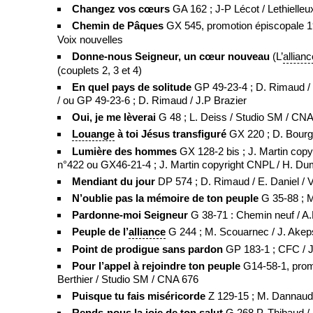
Changez vos cœurs
GA 162 ; J-P Lécot / Lethielle
Chemin de Pâques
GX 545, promotion épiscopale 19
Voix nouvelles
Donne-nous Seigneur, un cœur nouveau
(L’
allianc
(couplets 2, 3 et 4)
En quel pays de solitude
GP 49-23-4 ; D. Rimaud / S
/ ou GP 49-23-6 ; D. Rimaud / J.P Brazier
Oui, je me lèverai
G 48 ; L. Deiss / Studio SM / CN
Louange
à toi Jésus transfiguré
GX 220 ; D. Bourge
Lumière des hommes
GX 128-2 bis ; J. Martin co
n°422 ou GX46-21-4 ; J. Martin copyright CNPL / H. Du
Mendiant du jour
DP 574 ; D. Rimaud / E. Daniel / 
N’oublie pas la mémoire de ton peuple
G 35-88 ; 
Pardonne-moi Seigneur
G 38-71 : Chemin neuf / A
Peuple de l’
alliance
G 244 ; M. Scouarnec / J. Akep
Point de prodigue sans pardon
GP 183-1 ; CFC / J
Pour l’appel à rejoindre ton peuple
G14-58-1, promo
Berthier / Studio SM / CNA 676
Puisque tu fais miséricorde
Z 129-15 ; M. Dannaud
Rends-nous la joie de ton salut
G 268 P. Thibaud / 