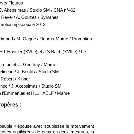
lave/ Fleurus
 J. Akepsimas / Studio SM / CNA n°462
P Revel / A. Gouzes / Sylvanes
omotion épiscopale 2013
 Rimaud / M. Gagne / Fleurus-Mame / Promotion
.L Hassler (XVIIe) et J.S Bach (XVIIIe) / Le
r breton et C. Geoffray / Mame
lineau / J. Bonfils / Studio SM
 Robert / Kinnor
nec / J. Akepsimas / Studio SM
 l’Emmanuel et HL1 ; AELF / Mame
ropères :
 peuple » épouse avec souplesse le mouvement
rases équilibrées de deux en deux mesures, la