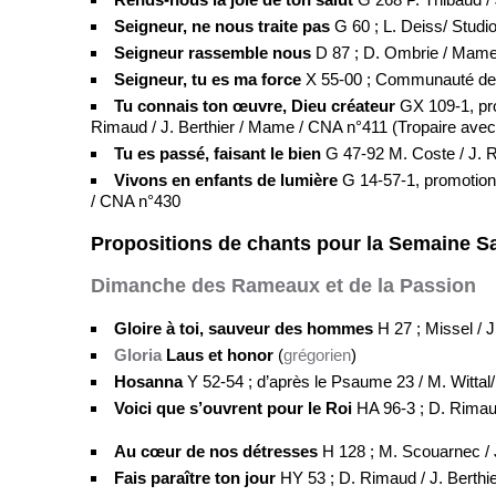
Seigneur, ne nous traite pas
G 60 ; L. Deiss/ Stud
Seigneur rassemble nous
D 87 ; D. Ombrie / Mame
Seigneur, tu es ma force
X 55-00 ; Communauté de
Tu connais ton œuvre, Dieu créateur
GX 109-1, pro
Rimaud / J. Berthier / Mame / CNA n°411 (Tropaire avec 
Tu es passé, faisant le bien
G 47-92 M. Coste / J. R
Vivons en enfants de lumière
G 14-57-1, promotion 
/ CNA n°430
Propositions de chants pour la Semaine Sa
Dimanche des Rameaux et de la Passion
Gloire à toi, sauveur des hommes
H 27 ; Missel / 
Gloria
Laus et honor
(
grégorien
)
Hosanna
Y 52-54 ; d’après le Psaume 23 / M. Witta
Voici que s’ouvrent pour le Roi
HA 96-3 ; D. Rimaud
Au cœur de nos détresses
H 128 ; M. Scouarnec /
Fais paraître ton jour
HY 53 ; D. Rimaud / J. Berthie