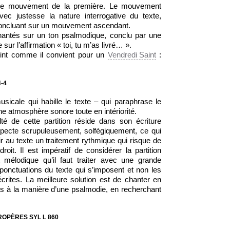
t le mouvement de la première. Le mouvement
vec justesse la nature interrogative du texte,
oncluant sur un mouvement ascendant.
hantés sur un ton psalmodique, conclu par une
ur l’affirmation « toi, tu m’as livré… ».
reint comme il convient pour un
Vendredi Saint
:
-4
usicale qui habille le texte – qui paraphrase le
une atmosphère sonore toute en intériorité.
ulté de cette partition réside dans son écriture
pecte scrupuleusement, solfégiquement, ce qui
bir au texte un traitement rythmique qui risque de
roit. Il est impératif de considérer la partition
élodique qu’il faut traiter avec une grande
 ponctuations du texte qui s’imposent et non les
crites. La meilleure solution est de chanter en
ets à la manière d’une psalmodie, en recherchant
ROPÈRES SYL L 860