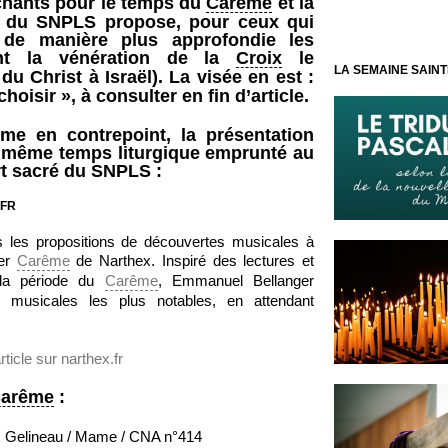
 chants pour le temps du
Carême
et la
e du SNPLS propose, pour ceux qui
r de manière plus approfondie les
nt la vénération de la
Croix
le
LA SEMAINE SAINT
du Christ à Israël). La visée en est :
choisir »
, à consulter en fin d’article.
 en contrepoint, la présentation
 même temps liturgique emprunté au
t sacré du SNPLS :
.FR
s les propositions de découvertes musicales à
ier
Carême
de Narthex. Inspiré des lectures et
la période du
Carême
, Emmanuel Bellanger
 musicales les plus notables, en attendant
’article sur narthex.fr
arême
:
J. Gelineau / Mame / CNA n°414