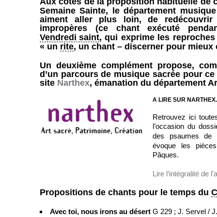
Aux côtés de la proposition habituelle de
Semaine Sainte, le département musiqu
aiment aller plus loin, de redécouvri
impropères (ce chant exécuté penda
Vendredi saint
, qui exprime les reproches 
« un
rite
, un chant – discerner pour mieux 
Un deuxième complément propose, comme
d’un parcours de musique sacrée pour ce
site
Narthex
, émanation du département Ar
A LIRE SUR NARTHEX
Retrouvez ici toute
l’occasion du doss
des psaumes de 
évoque les pièces
Pâques.
Lire l’intégralité de l
Propositions de chants pour le temps du
C
Avec toi, nous irons au désert
G 229 ; J. Servel / 