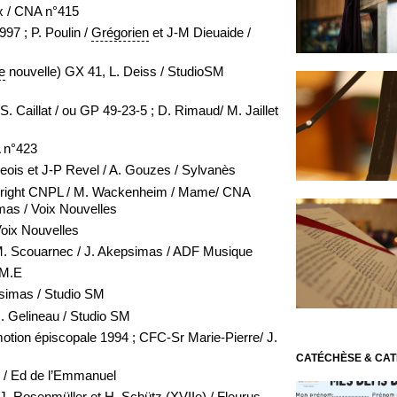
ux / CNA n°415
97 ; P. Poulin /
Grégorien
et J-M Dieuaide /
e
nouvelle) GX 41, L. Deiss / StudioSM
. Caillat / ou GP 49-23-5 ; D. Rimaud/ M. Jaillet
A n°423
ois et J-P Revel / A. Gouzes / Sylvanès
pyright CNPL / M. Wackenheim / Mame/ CNA
mas / Voix Nouvelles
Voix Nouvelles
M. Scouarnec / J. Akepsimas / ADF Musique
.M.E
simas / Studio SM
. Gelineau / Studio SM
tion épiscopale 1994 ; CFC-Sr Marie-Pierre/ J.
CATÉCHÈSE & CA
 / Ed de l’Emmanuel
J. Rosenmüller et H. Schütz (XVIIe) / Fleurus