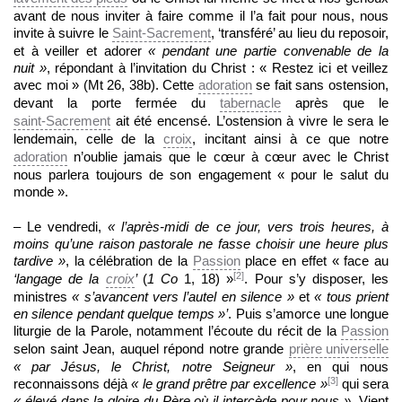
avant de nous inviter à faire comme il l’a fait pour nous, nous
invite à suivre le
Saint-Sacrement
, ‘transféré’ au lieu du reposoir,
et à veiller et adorer
« pendant
une partie convenable de la
nuit »
, répondant à l’invitation du Christ : « Restez ici et veillez
avec moi » (Mt 26, 38b). Cette
adoration
se fait sans ostension,
devant la porte fermée du
tabernacle
après que le
saint-Sacrement
ait été encensé. L’ostension à vivre le sera le
lendemain, celle de la
croix
, incitant ainsi à ce que notre
adoration
n’oublie jamais que le cœur à cœur avec le Christ
nous parlera toujours de son engagement « pour le salut du
monde ».
– Le vendredi,
« l’après
-midi de ce jour, vers trois heures, à
moins qu’une raison pastorale ne fasse choisir une heure plus
tardive »
, la célébration de la
Passion
place en effet « face au
[2]
‘langage de la
croix
’
(
1 Co
1, 18) »
. Pour s’y disposer, les
ministres
« s’avancent vers l’autel en silence »
et
« tous prient
en silence pendant quelque temps »’
. Puis s’amorce une longue
liturgie de la Parole, notamment l’écoute du récit de la
Passion
selon saint Jean, auquel répond notre grande
prière universelle
« par Jésus, le Christ, notre Seigneur »
, en qui nous
[3]
reconnaissons déjà
« le grand prêtre par excellence »
qui sera
« élevé dans la gloire du Père où il intercède pour nous »
. Vient