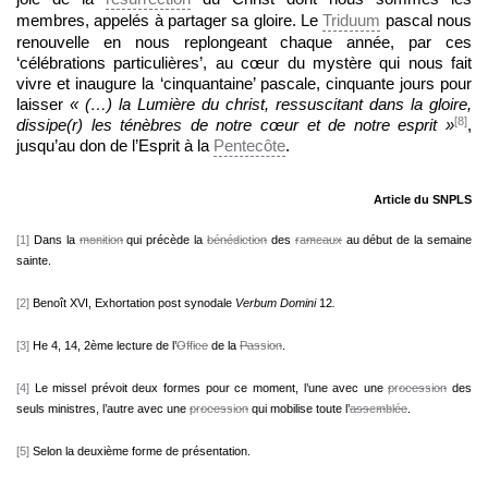
membres, appelés à partager sa gloire. Le
Triduum
pascal nous
renouvelle en nous replongeant chaque année, par ces
‘célébrations particulières’, au cœur du mystère qui nous fait
vivre et inaugure la ‘cinquantaine’ pascale, cinquante jours pour
laisser
« (…) la Lumière du christ, ressuscitant dans la gloire,
[8]
dissipe(r) les ténèbres de notre cœur et de notre esprit »
,
jusqu’au don de l’Esprit à la
Pentecôte
.
Article du SNPLS
[1]
Dans la
monition
qui précède la
bénédiction
des
rameaux
au début de la semaine
sainte.
[2]
Benoît XVI, Exhortation post synodale
Verbum Domini
12
.
[3]
He 4, 14, 2ème lecture de l’
Office
de la
Passion
.
[4]
Le missel prévoit deux formes pour ce moment, l’une avec une
procession
des
seuls ministres, l’autre avec une
procession
qui mobilise toute l’
assemblée
.
[5]
Selon la deuxième forme de présentation.