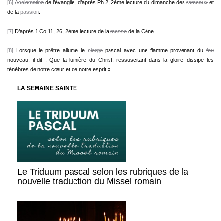
[6]
Acclamation
de l’évangile, d’après Ph 2, 2ème lecture du dimanche des
rameaux
et
de la
passion
.
[7]
D’après 1 Co 11, 26, 2ème lecture de la
messe
de la Cène.
[8]
Lorsque le prêtre allume le
cierge
pascal avec une flamme provenant du
feu
nouveau, il dit : Que la lumière du Christ, ressuscitant dans la gloire, dissipe les
ténèbres de notre cœur et de notre esprit ».
LA SEMAINE SAINTE
Le Triduum pascal selon les rubriques de la
nouvelle traduction du Missel romain