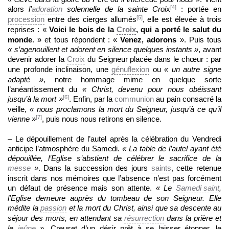
[4]
alors
l’
adoration
solennelle de la sainte Croi
x
: portée en
[5]
procession
entre des cierges allumés
, elle est élevée à trois
reprises : «
Voici le bois de la
Croix
, qui a porté le salut du
monde
. » et tous répondent : «
Venez, adorons
». Puis tous
«
s’agenouillent et adorent en silence quelques instants »
, avant
devenir adorer la
Croix
du Seigneur placée dans le chœur : par
une profonde inclinaison, une
génuflexion
ou
« un autre signe
adapté »
, notre hommage mime en quelque sorte
l’anéantissement du
« Christ, devenu pour nous obéissant
[6]
jusqu’à la mort »
. Enfin, par la
communion
au pain consacré la
veille,
« nous proclamons la mort du Seigneur, jusqu’à ce qu’il
[7]
vienne »
, puis nous nous retirons en silence.
– Le dépouillement de l’autel après la célébration du Vendredi
anticipe l’atmosphère du Samedi.
« La table de l’autel ayant été
dépouillée, l’Eglise s’abstient de célébrer le sacrifice de la
messe
»
. Dans la succession des jours
saints
, cette retenue
inscrit dans nos mémoires que l’absence n’est pas forcément
un défaut de présence mais son attente.
« Le
Samedi saint
,
l’Eglise demeure auprès du tombeau de son Seigneur. Elle
médite la
passion
et la mort du Christ, ainsi que sa descente au
séjour des morts, en attendant sa
résurrection
dans la prière et
le
jeûne
».
Creuset d’un désir prêt à se laisser étonner, le