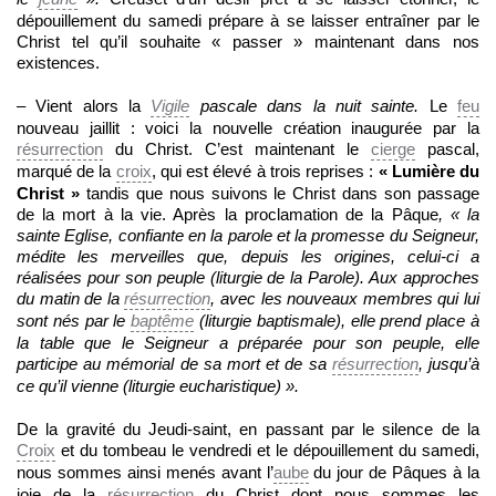
dépouillement du samedi prépare à se laisser entraîner par le
Christ tel qu’il souhaite « passer » maintenant dans nos
existences.
– Vient alors la
Vigile
pascale dans la nuit sainte.
Le
feu
nouveau jaillit : voici la nouvelle création inaugurée par la
résurrection
du Christ. C’est maintenant le
cierge
pascal,
marqué de la
croix
, qui est élevé à trois reprises :
« Lumière du
Christ »
tandis que nous suivons le Christ dans son passage
de la mort à la vie. Après la proclamation de la Pâque
, « la
sainte Eglise, confiante en la parole et la promesse du Seigneur,
médite les merveilles que, depuis les origines, celui-ci a
réalisées pour son peuple (liturgie de la Parole). Aux approches
du matin de la
résurrection
, avec les nouveaux membres qui lui
sont nés par le
baptême
(liturgie baptismale), elle prend place à
la table que le Seigneur a préparée pour son peuple, elle
participe au mémorial de sa mort et de sa
résurrection
, jusqu’à
ce qu’il vienne (liturgie eucharistique) ».
De la gravité du Jeudi-saint, en passant par le silence de la
Croix
et du tombeau le vendredi et le dépouillement du samedi,
nous sommes ainsi menés avant l’
aube
du jour de Pâques à la
joie de la
résurrection
du Christ dont nous sommes les