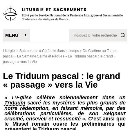
MENU
Liturgie et Sacrements
»
Célébrer dans le temps
»
Du Carême au Temps
pascal
»
La Semaine Sainte et Pâques
»
Le Triduum pascal : le grand «
passage » vers la Vie
Le Triduum pascal : le grand
« passage » vers la Vie
« L’Eglise célèbre solennellement dans un
Triduum
sacré les mystères les plus grands de
notre rédemption, en faisant mémoire, par des
célébrations particulières, de son Seigneur
crucifié, enseveli et ressuscité »
. C’est ainsi que
le Missel romain ouvre les préliminaires qui
présentent le
Triduum
pascal.