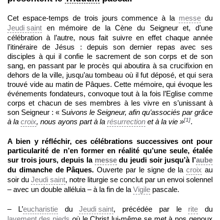
Cet espace-temps de trois jours commence à la
messe
du
Jeudi saint
en mémoire de la Cène du Seigneur et, d’une
célébration à l’autre, nous fait suivre en effet chaque année
l’itinéraire de Jésus : depuis son dernier repas avec ses
disciples à qui il confie le sacrement de son corps et de son
sang, en passant par le procès qui aboutira à sa crucifixion en
dehors de la ville, jusqu’au tombeau où il fut déposé, et qui sera
trouvé vide au matin de Pâques. Cette mémoire, qui évoque les
événements fondateurs, convoque tout à la fois l’Eglise comme
corps et chacun de ses membres à les vivre en s’unissant à
son Seigneur : « S
uivons le Seigneur, afin qu’associés par grâce
[1]
à la
croix
, nous ayons part à la
résurrection
et à la vie »
.
A bien y réfléchir, ces célébrations successives ont pour
particularité de n’en former en réalité qu’une seule, étalée
sur trois jours, depuis la
messe
du jeudi soir jusqu’à l’
aube
du dimanche de Pâques.
Ouverte par le signe de la
croix
au
soir du
Jeudi saint
, notre liturgie se conclut par un envoi solennel
– avec un double alléluia – à la fin de la
Vigile
pascale.
– L’
eucharistie
du
Jeudi saint
, précédée par le
rite
du
lavement des pieds
où le Christ lui-même se met à nos genoux