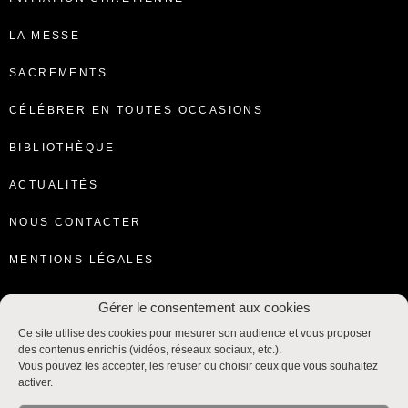
LA MESSE
SACREMENTS
CÉLÉBRER EN TOUTES OCCASIONS
BIBLIOTHÈQUE
ACTUALITÉS
NOUS CONTACTER
MENTIONS LÉGALES
Gérer le consentement aux cookies
Ce site utilise des cookies pour mesurer son audience et vous proposer
des contenus enrichis (vidéos, réseaux sociaux, etc.).
Vous pouvez les accepter, les refuser ou choisir ceux que vous souhaitez
activer.