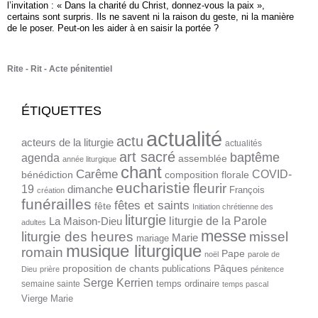
l’invitation : « Dans la charité du Christ, donnez-vous la paix »,
certains sont surpris. Ils ne savent ni la raison du geste, ni la manière
de le poser. Peut-on les aider à en saisir la portée ?
Rite
Rit
Acte pénitentiel
ÉTIQUETTES
actualité
actu
acteurs de la liturgie
actualités
art sacré
baptême
agenda
assemblée
année liturgique
chant
Carême
COVID-
bénédiction
composition florale
eucharistie
fleurir
19
dimanche
François
création
funérailles
fêtes et saints
fête
Initiation chrétienne des
liturgie
liturgie de la Parole
La Maison-Dieu
adultes
messe
liturgie des heures
missel
Marie
mariage
musique liturgique
romain
Pape
noël
parole de
proposition de chants
Pâques
publications
Dieu
prière
pénitence
Serge Kerrien
temps ordinaire
semaine sainte
temps pascal
Vierge Marie