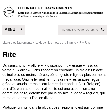
MENU
Liturgie et Sacrements
»
Lexique : les mots de la liturgie
»
R
»
Rite
Rite
Du sanscrit riti : « allure », « disposition », « usage », issu du
verbe ri : « aller ». Dans l’acception courante, un rite est un acte
cultuel plus ou moins stéréotypé, un geste religieux plus ou moins
mécanique. Originellement, le mot signifie « les usages reçus
grâce auxquels se maintient l’ordre du monde » (voir Religion).
Loin d’être un acte machinal, le rite est une action humaine
communautaire, déterminée par la divinité, et donc « reçue », qui
mime ou reproduit l’action divine.
Pratiquer un rite, dans la plupart des religions, c’est agir comme