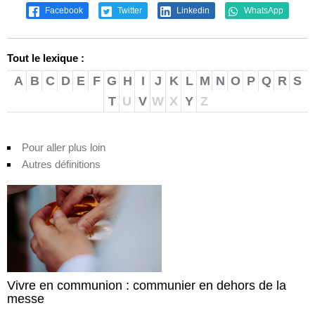
Facebook
Twitter
Linkedin
WhatsApp
Tout le lexique :
A
B
C
D
E
F
G
H
I
J
K
L
M
N
O
P
Q
R
S
T
U
V
W
X
Y
Z
Pour aller plus loin
Autres définitions
Vivre en communion : communier en dehors de la
messe