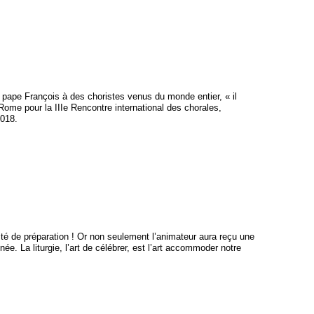
le pape François à des choristes venus du monde entier, « il
ome pour la IIIe Rencontre international des chorales,
2018.
sité de préparation ! Or non seulement l’animateur aura reçu une
ée. La liturgie, l’art de célébrer, est l’art accommoder notre