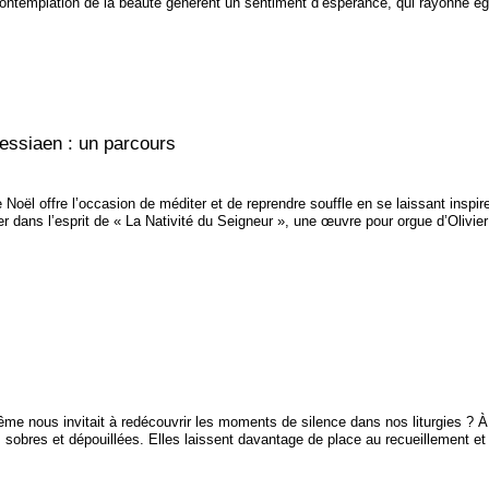
 contemplation de la beauté génèrent un sentiment d’espérance, qui rayonne ég
essiaen : un parcours
 Noël offre l’occasion de méditer et de reprendre souffle en se laissant inspir
er dans l’esprit de « La Nativité du Seigneur », une œuvre pour orgue d’Olivi
ême nous invitait à redécouvrir les moments de silence dans nos liturgies ? 
s sobres et dépouillées. Elles laissent davantage de place au recueillement et 