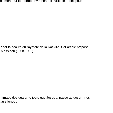
alement sur le monde environnant ». Voici les principaux
er par la beauté du mystère de la Nativité. Cet article propose
er Messiaen (1908-1992).
À l’image des quarante jours que Jésus a passé au désert, nos
au silence :