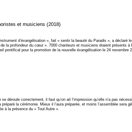
ristes et musiciens (2018)
instrument d’évangélisation », fait « sentir la beauté du Paradis », a déclaré 
de la profondeur du cœur ». 7000 chanteurs et musiciens étaient présents à R
eil pontifical pour la promotion de la nouvelle évangélisation le 24 novembre 
 se déroule correctement, il faut qu’on ait l’impression qu’elle n’a pas néces
a préparé la cérémonie. Mieux il l’aura préparée, et moins l’assemblée sera gên
e à la présence du « Tout Autre ».