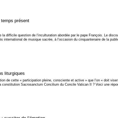
e temps présent
 la difficile question de l’inculturation abordée par le pape François. Le dis
ès international de musique sacrée, à l’occasion du cinquantenaire de la publi
ns liturgiques
ation de cette « participation pleine, consciente et active » que l’on « doit vis
n la constitution Sacrosanctum Concilium du Concile Vatican II ? Voici une ré