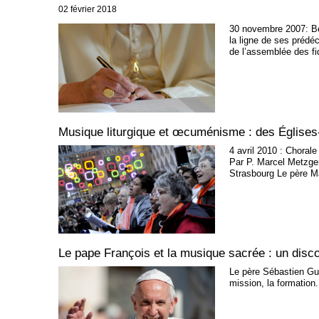
02 février 2018
30 novembre 2007: Ben
la ligne de ses prédéc
de l’assemblée des fi
Musique liturgique et œcuménisme : des Églises
4 avril 2010 : Choral
Par P. Marcel Metzger
Strasbourg Le père M
Le pape François et la musique sacrée : un disc
Le père Sébastien Guiz
mission, la formation.