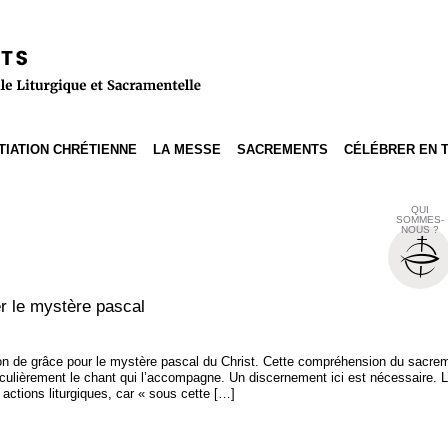
ITIATION CHRÉTIENNE
LA MESSE
SACREMENTS
CÉLÉBRER EN 
QUI
SOMMES-
NOUS ?
er le mystère pascal
ion de grâce pour le mystère pascal du Christ. Cette compréhension du sacreme
ticulièrement le chant qui l’accompagne. Un discernement ici est nécessaire. L
 actions liturgiques, car « sous cette […]