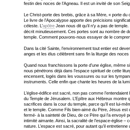
festin des noces de l’Agneau. Il est un invité de son Seig
Le Christ-porte des brebis, grâce à sa Mère, « porte du c
Le livre de l’Apocalypse apporte des précisions significa
céleste. L’
apôtre
Jean nous dit qu’il n’y a pas de temple. P
décrit minutieusement. Ces portes sont au nombre de d
temple. Comment pouvons-nous essayer de le compre
Dans la cité Sainte, l’environnement tout entier est deven
anges et les élus célèbrent sans fin la liturgie des noces
Quand nous franchissons la porte d’une église, même si
nous pénétrons déjà dans l’espace spirituel de cette litur
encensent, logés dans les voussures ou sur les tympans.
instruments. Celle enfin que chante les heures de la lum
L’église-édifice est sacré, non pas comme l’entendaient 
du Temple de Jérusalem. L’Epître aux Hébreux montre qu
sacrifices dans la cour du temple, parce qu’Il est lui-mêm
et le temple. Comme Fils bien-aimé du Père, Jésus est c
fermé- à la sainteté de Dieu, de ce Père qui l’a envoyé p
intimité aimante. Ainsi, la sacralité de l’espace-église 
nature. L’espace est sacré, pour autant qu’il entretienne 