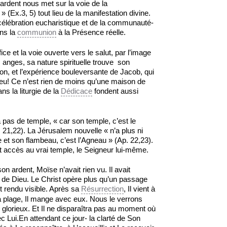
 ardent nous met sur la voie de la
 (Ex.3, 5) tout lieu de la manifestation divine.
la célébration eucharistique et de la communauté-
ans la
communion
à la Présence réelle.
ce et la voie ouverte vers le salut, par l’image
s anges, sa nature spirituelle trouve son
on, et l’expérience bouleversante de Jacob, qui
lieu! Ce n’est rien de moins qu’une maison de
ns la liturgie de la
Dédicace
fondent aussi
 pas de temple, « car son temple, c’est le
 21,22). La Jérusalem nouvelle « n’a plus ni
mine et son flambeau, c’est l’Agneau » (Ap. 22,23).
t accès au vrai temple, le Seigneur lui-même.
n ardent, Moïse n’avait rien vu. Il avait
de Dieu. Le Christ opère plus qu’un passage
st rendu visible. Après sa
Résurrection
, Il vient à
a plage, Il mange avec eux. Nous le verrons
glorieux. Et Il ne disparaîtra pas au moment où
 Lui.En attendant ce jour- la clarté de Son