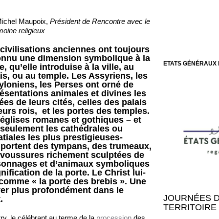
Michel Maupoix,
Président de Rencontre avec le
moine religieux
civilisations anciennes ont toujours
onnu une dimension symbolique à la
ETATS GÉNÉRAUX 
e, qu’elle introduise à la ville, au
is, ou au temple. Les Assyriens, les
loniens, les Perses ont orné de
ésentations animales et divines les
ées de leurs cités, celles des palais
eurs rois, et les portes des temples.
églises romanes et gothiques – et
seulement les cathédrales ou
tiales les plus prestigieuses-
portent des tympans, des trumeaux,
 voussures richement sculptées de
sonnages et d’animaux symboliques
nification de la porte. Le Christ lui-
comme « la porte des brebis ». Une
trer plus profondément dans le
JOURNÉES D
.
TERRITOIRE 
y, le célébrant au terme de la
procession
des