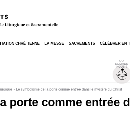
ITIATION CHRÉTIENNE
LA MESSE
SACREMENTS
CÉLÉBRER EN 
QUI
SOMMES-
NOUS ?
turgique
»
Le symbolisme de la porte comme entrée dans le mystère du Christ
a porte comme entrée d