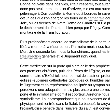
Bonne nouvelle dans nos vies, il faut l’espérer, tout au
donc pas seulement un point d’arrivée, elle est tout auta
pèlerinage à Compostelle, à Rome ou à Lourdes le savent b
cœur, dès que l’on aperçoit les tours de la
cathédrale
com
Joie, ou les flèches de Notre Dame de Chartres sur la p
le déchirement du départ, si bien perçu par Péguy. Comm
montagne de la Transfiguration.
Plus profondément encore, ce symbolisme de la porte, 
lié à la mort et à la
résurrection
. Par notre mort, nous fra
Mort.Une seconde fois, nous la franchirons, quand les t
Résurrection
générale et le Jugement individuel.
Cette méditation sur la porte qui a été celle des prophèt
des premiers chrétiens, puis des Pères de l’Eglise, et
commentaire d’Ezéchiel, nous permet de saisir en profond
églises -sublimes cathédrales gothiques ou humbles parois
le Jugement et sa représentation sculptée au tympan o
percevons une adéquation, mais plus encore une corresp
porte et le symbolisme dont il est porteur. Arrêtons-nous 
symbolisme. La correspondance que nous venons de dé
physiquement l’entrée dans le Salut. Le baptisé, le croya
l’église/Eglise pénètre dans l’univers du salut, est convié 