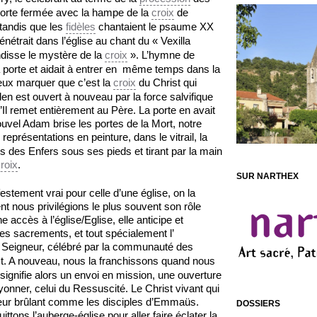
a porte fermée avec la hampe de la
croix
de
 tandis que les
fidèles
chantaient le psaume XX
pénétrait dans l’église au chant du « Vexilla
ndisse le mystère de la
croix
». L’hymne de
porte et aidait à entrer en même temps dans la
eux marquer que c’est la
croix
du Christ qui
den est ouvert à nouveau par la force salvifique
u’Il remet entièrement au Père. La porte en avait
vel Adam brise les portes de la Mort, notre
présentations en peinture, dans le vitrail, la
es des Enfers sous ses pieds et tirant par la main
roix
.
SUR NARTHEX
festement vrai pour celle d’une église, on la
 nous privilégions le plus souvent son rôle
 accès à l’église/Eglise, elle anticipe et
les sacrements, et tout spécialement l’
Seigneur, célébré par la communauté des
t. A nouveau, nous la franchissons quand nous
signifie alors un envoi en mission, une ouverture
yonner, celui du Ressuscité. Le Christ vivant qui
e cœur brûlant comme les disciples d’Emmaüs.
DOSSIERS
ns l’auberge-église pour aller faire éclater la