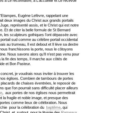
à Le reconnaître, à L’accueillir et Le recevoir
l d’Etampes, Eugène Lefèvre, rappelant une
it deux images du Christ aux grands portails
Juge, représenté assis, et le Christ qui est notre
e. Et de citer la belle formule de St Bernard
on, les sculpteurs gothiques l’ont dépassée avec
 portail sud comme au célébre portail occidental
ais au trumeau, Il est debout et Il lève sa dextre
 nous franchissons la porte, nous le côtoyons
ne. Nous savons alors qu’Il n’est pas venu pour
la fin des temps, Il marche aux côtés de
de et Bon Pasteur.
concret, je voudrais nous inviter à trouver les
 nos églises. Combien de tambours de portes
s placards de chaises éventrées, le reposoir de
que l’on pourrait sans difficulté placer ailleurs
le
, aux portes de nos églises nous permettrait
t la fragile et noble image, et presque des
 portes comme lieux de célébration. Nous
îchie pour la célébration du
baptême
, qui
hrist, et, surtout, pour la liturgie des
Rameaux
.