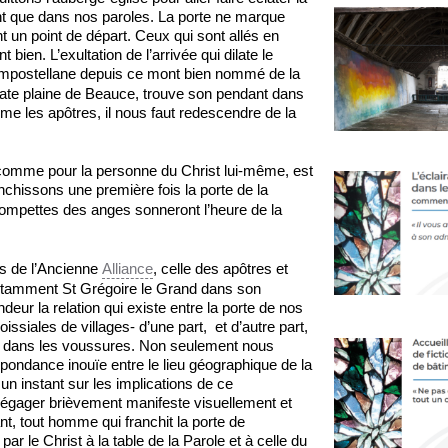
tant que dans nos paroles. La porte ne marque
nt un point de départ. Ceux qui sont allés en
ien. L’exultation de l’arrivée qui dilate le
postellane depuis ce mont bien nommé de la
late plaine de Beauce, trouve son pendant dans
e les apôtres, il nous faut redescendre de la
comme pour la personne du Christ lui-même, est
nchissons une première fois la porte de la
rompettes des anges sonneront l’heure de la
es de l’Ancienne
Alliance
, celle des apôtres et
 notamment St Grégoire le Grand dans son
eur la relation qui existe entre la porte de nos
siales de villages- d’une part, et d’autre part,
u dans les voussures. Non seulement nous
ondance inouïe entre le lieu géographique de la
un instant sur les implications de ce
gager brièvement manifeste visuellement et
nt, tout homme qui franchit la porte de
par le Christ à la table de la Parole et à celle du