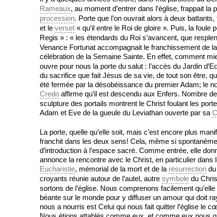
Rameaux
, au moment d’entrer dans l’église, frappait l
procession
. Porte que l’on ouvrait alors à deux battants,
et le
verset
« qu’il entre le Roi de gloire ». Puis, la foule 
Regis » : « les étendards du Roi s’avancent, que resple
Venance Fortunat accompagnait le franchissement de la 
célébration de la Semaine Sainte. En effet, comment mi
ouvre pour nous la porte du salut : l’accès du Jardin d’E
du sacrifice que fait Jésus de sa vie, de tout son être, q
été fermée par la désobéissance du premier Adam; le nou
Credo
affirme qu’il est descendu aux Enfers. Nombre de re
sculpture des portails montrent le Christ foulant les port
Adam et Eve de la gueule du Leviathan ouverte par sa
C
La porte, quelle qu’elle soit, mais c’est encore plus mani
franchit dans les deux sens! Cela, même si spontanément
d’introduction à l’espace sacré. Comme entrée, elle donne
annonce la rencontre avec le Christ, en particulier dans 
Eucharistie
, mémorial de la mort et de la
résurrection
du 
croyants réunie autour de l’autel, autre
symbole
du Chris
sortons de l’église. Nous comprenons facilement qu’elle 
béante sur le monde pour y diffuser un amour qui doit ra
nous a nourris est Celui qui nous fait quitter l’église l
Nous étions attablés comme eux, et comme eux nous quitto