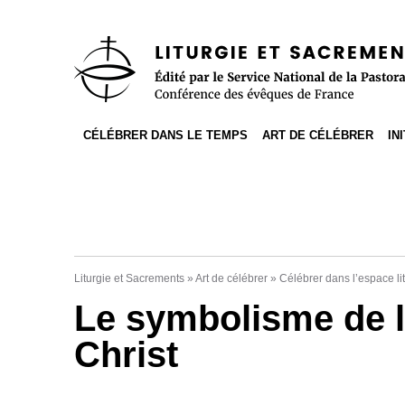
Accès direct au contenu
Accès direct à la recherche
Accès direct au menu
CÉLÉBRER DANS LE TEMPS
ART DE CÉLÉBRER
IN
Liturgie et Sacrements
»
Art de célébrer
»
Célébrer dans l’espace li
Le symbolisme de l
Christ