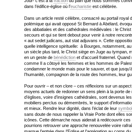
Jour- c’est à la
fraction
du pain que nous sommes conviés 
dans l’édifice-église où l’
eucharistie
est célébrée.
Dans un article resté célèbre, consacré au portail roya
polémique qui avait opposé St Bernard à Abélard, évoqua
des abbatiales et des cathédrales médiévales : le Christ 
secours et qui se tient debout pour venir à notre rencontr
« aut sedet judicans, aut stat adjuvans ». Cette oppositi
quelle intelligence spirituelle: à Bourges, notamment, au
un siècle plus tard, le Christ siège en Juge au tympan, m
en un geste de
bénédiction
et d’accueil fraternel. Quand
comme Il a côtoyé les femmes et les hommes de Palesti
condamner le monde mais pour le sauver, et que jusqu’à 
l’humanité, compagnon de la route des hommes, leur gui
Pour ouvrir – et non clore – ces réflexions sur un aspect 
moyens actuels de redonner un sens plein à la porte de
d’églises, voire d’insignes cathédrales, sont devenus le
mobiliers perclus ou démembrés, le support d’informations 
et mieux. Rendre leur dignité, dans l’éclat de leur
symbo
sans doute de nous rappeler la Vraie Porte dont elles son
icônes. Cette démarche nous aiderait à redécouvrir ces
pourrions retrouver une approche renouvelée voire rafra
marque l’entrée dans l’Eglise et l’agrégation au corps du C