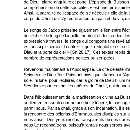
de Dieu, pierre-angulaire et porte. L’épisode du Buisson
compréhension de cette sacralité : « est une terre sainte »
Ainsi, la sacralité de l’espace-église découle-t-elle de 
corps du Christ qui s’y réunit autour du pain et du vin, d
Le songe de Jacob présente également le lien entre l’édifi
de l’échelle le long de laquelle montent et descendent le
expression à travers le songe qui comporte une révélati
est aussi pleinement la nôtre : « que redoutable est ce 
Dieu et la porte du ciel » (Gn 28,17). Ces textes repris da
nombre de représentations peintes ou sculptées.
Revenons maintenant à l’Apocalypse. La cité céleste n’a
Seigneur, le Dieu Tout Puissant ainsi que l’Agneau » (Ap.
soleil ni lune pour l’éclairer, car la gloire de Dieu l’illu
Ses douze portes sont les apôtres du Christ, qui donnen
Dans l’éblouissement de la manifestation divine au Buisso
seulement ressenti comme une brise légère, le passage 
parmi nous. Par sa chair, grâce à son Incarnation, Il s’e
la rencontre des pélerins d’Emmaüs, des disciples sur l
nous aussi. Des yeux rendus transparents de nos corps 
nous Le reconnaîtrons, puisqu’à jamais nous serons avec