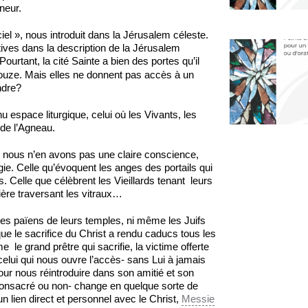
neur.
iel », nous introduit dans la Jérusalem céleste.
tives dans la description de la Jérusalem
ourtant, la cité Sainte a bien des portes qu’il
ouze. Mais elles ne donnent pas accès à un
ndre?
u espace liturgique, celui où les Vivants, les
 de l’Agneau.
 nous n’en avons pas une claire conscience,
gie. Celle qu’évoquent les anges des portails qui
 Celle que célèbrent les Vieillards tenant leurs
ière traversant les vitraux…
les païens de leurs temples, ni même les Juifs
e le sacrifice du Christ a rendu caducs tous les
e le grand prêtre qui sacrifie, la victime offerte
elui qui nous ouvre l’accès- sans Lui à jamais
our nous réintroduire dans son amitié et son
– consacré ou non- change en quelque sorte de
un lien direct et personnel avec le Christ,
Messie