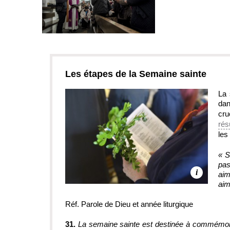
Les étapes de la Semaine sainte
La 
da
cr
rés
les
« S
pas
i
aim
aim
Réf. Parole de Dieu et année liturgique
31.
La semaine sainte est destinée à commémor