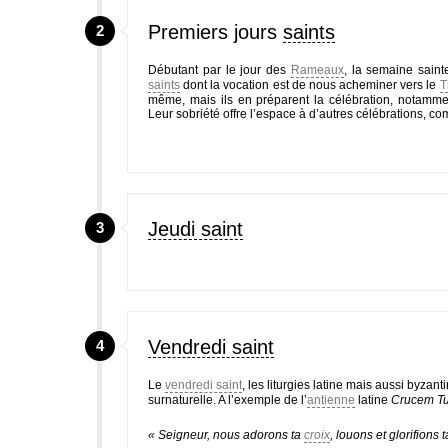
Premiers jours
saints
2
Débutant par le jour des
Rameaux
, la semaine saint
saints
dont la vocation est de nous acheminer vers le
T
même, mais ils en préparent la célébration, notamme
Leur sobriété offre l’espace à d’autres célébrations, c
Jeudi saint
3
Vendredi saint
4
Le
vendredi saint
, les liturgies latine mais aussi byzan
surnaturelle. A l’exemple de l’
antienne
latine
Crucem 
« Seigneur, nous adorons ta
croix
, louons et glorifions 