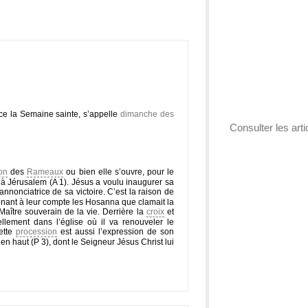
e la Semaine sainte, s’appelle
dimanche des
Consulter les arti
on
des
Rameaux
ou bien elle s’ouvre, pour le
 à Jérusalem (A 1). Jésus a voulu inaugurer sa
nnonciatrice de sa victoire. C’est la raison de
enant à leur compte les Hosanna que clamait la
 Maître souverain de la vie. Derrière la
croix
et
llement dans l’église où il va renouveler le
ette
procession
est aussi l’expression de son
en haut (P 3), dont le Seigneur Jésus Christ lui