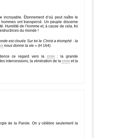
e incroyable. Étonnement d’où peut naître le
s hommes ont transpercé. Un peuple discerne
é. Humilité de l’homme et, à cause de cela, foi
destructrices du monde !
nde est clouée Sur toi le Christ a triomphé : la
ix
nous donne la vie »
(H 164).
dence ce regard vers la
croix
: la grande
des intercessions, la vénération de la
croix
et la
iturgie de la Parole. On y célèbre seulement la