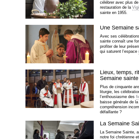
célébrer avec plus de 
restauration de la
Vigi
sainte en 1955.
Une Semaine sa
Avec ses célébrations
sainte connaît une fo
profiter de leur prése
qui saturent l’espace
Lieux, temps, rit
Semaine sainte
Plus de cinquante ans
liturgie, les célébrat
l’enthousiasme des
f
baisse générale de la
compréhension incompl
défaillante ?
La Semaine Sain
La Semaine Sainte, a
notre foi chrétienne et