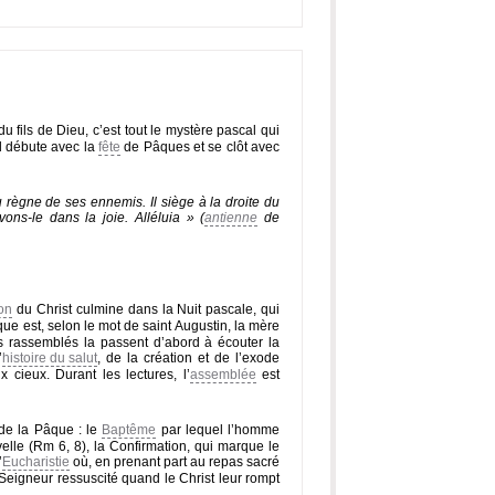
u fils de Dieu, c’est tout le mystère pascal qui
al débute avec la
fête
de Pâques et se clôt avec
 au règne de ses ennemis. Il siège à la droite du
ns-le dans la joie. Alléluia » (
antienne
de
ion
du Christ culmine dans la Nuit pascale, qui
ique est, selon le mot de saint Augustin, la mère
ens rassemblés la passent d’abord à écouter la
’
histoire du salut
, de la création et de l’exode
 cieux. Durant les lectures, l’
assemblée
est
de la Pâque : le
Baptême
par lequel l’homme
velle (Rm 6, 8), la Confirmation, qui marque le
’
Eucharistie
où, en prenant part au repas sacré
 Seigneur ressuscité quand le Christ leur rompt