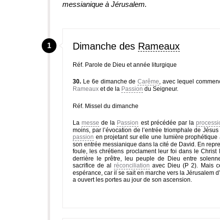
messianique à Jérusalem.
Dimanche des
Rameaux
1
Réf. Parole de Dieu et année liturgique
30.
Le 6e dimanche de
Carême
, avec lequel commenc
Rameaux
et de la
Passion
du Seigneur.
Réf. Missel du dimanche
La
messe
de la
Passion
est précédée par la
processi
moins, par l’évocation de l’entrée triomphale de Jésus
passion
en projetant sur elle une lumière prophétique a
son entrée messianique dans la cité de David. En repr
foule, les chrétiens proclament leur foi dans le Christ
derrière le prêtre, leu peuple de Dieu entre solenne
sacrifice de al
réconciliation
avec Dieu (P 2). Mais c
espérance, car il se sait en marche vers la Jérusalem d’
a ouvert les portes au jour de son ascension.