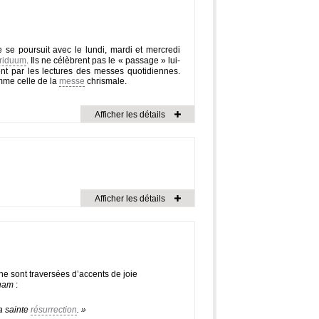
e se poursuit avec le lundi, mardi et mercredi
riduum
. Ils ne célèbrent pas le « passage » lui-
nt par les lectures des messes quotidiennes.
omme celle de la
messe
chrismale.
Afficher les détails
Afficher les détails
tine sont traversées d’accents de joie
Tuam
:
ta sainte
résurrection
. »