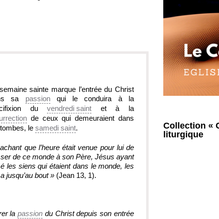
semaine sainte marque l’entrée du Christ
ns sa
passion
qui le conduira à la
ucifixion du
vendredi saint
et à la
urrection
de ceux qui demeuraient dans
Collection « 
 tombes, le
samedi saint
.
liturgique
achant que l’heure était venue pour lui de
ser de ce monde à son Père, Jésus ayant
é les siens qui étaient dans le monde, les
a jusqu’au bout »
(Jean 13, 1).
er la
passion
du Christ depuis son entrée