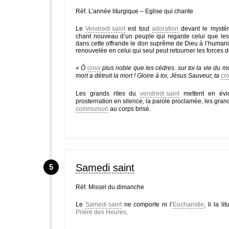
Réf. L’année liturgique – Eglise qui chante
Le
Vendredi saint
est tout
adoration
devant le mystèr
chant nouveau d’un peuple qui regarde celui que le
dans cette offrande le don suprême de Dieu à l’humanit
renouvelée en celui qui seul peut retourner les forces 
« Ô
croix
plus noble que les cèdres. sur toi la vie du mo
mort a détruit la mort ! Gloire à toi, Jésus Sauveur, ta
cro
Les grands rites du
vendredi saint
mettent en évi
prosternation en silence, la parole proclamée, les gran
communion
au corps brisé.
Samedi saint
5
Réf. Missel du dimanche
Le
Samedi saint
ne comporte ni l’
Eucharistie
, li la l
Prière des Heures
.