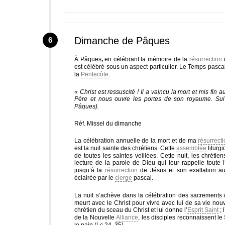
Dimanche de Pâques
6
À Pâques
,
en célébrant la mémoire de la
résurrection
d
est célébré sous un aspect particulier. Le Temps pasc
la
Pentecôte
.
« Christ est ressuscité ! Il a vaincu la mort et mis fin
Père et nous ouvre les portes de son royaume. Suivo
Pâques).
Réf. Missel du dimanche
La célébration annuelle de la mort et de ma
résurrect
est la nuit sainte des chrétiens. Cette
assemblée
liturg
de toutes les saintes veillées. Cette nuit, les chréti
lecture de la parole de Dieu qui leur rappelle toute l
jusqu’à la
résurrection
de Jésus et son exaltation aux
éclairée par le
cierge
pascal.
La nuit s’achève dans la célébration des sacrements 
meurt avec le Christ pour vivre avec lui de sa vie nou
chrétien du sceau du Christ et lui donne l’
Esprit Saint
; l
de la Nouvelle
Alliance
, les disciples reconnaissent le