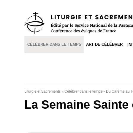
Accès direct au contenu
Accès direct à la recherche
Accès direct au menu
CÉLÉBRER DANS LE TEMPS
ART DE CÉLÉBRER
IN
Liturgie et Sacrements
»
Célébrer dans le temps
»
Du Carême au T
La Semaine Sainte 