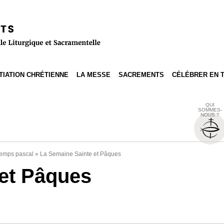
ITIATION CHRÉTIENNE
LA MESSE
SACREMENTS
CÉLÉBRER EN 
QUI
SOMMES-
NOUS ?
emps pascal
»
La Semaine Sainte et Pâques
et Pâques