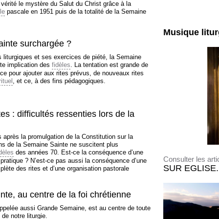
vérité le mystère du Salut du Christ grâce à la
le
pascale en 1951 puis de la totalité de la Semaine
Musique litu
inte surchargée ?
 liturgiques et ses exercices de piété, la Semaine
rte implication des
fidèles
. La tentation est grande de
nce pour ajouter aux rites prévus, de nouveaux rites
rituel
, et ce, à des fins pédagogiques.
es : difficultés ressenties lors de la
 après la promulgation de la Constitution sur la
ions de la Semaine Sainte ne suscitent plus
idèles
des années 70. Est-ce la conséquence d’une
Consulter les arti
 pratique ? N’est-ce pas aussi la conséquence d’une
SUR EGLISE
ète des rites et d’une organisation pastorale
te, au centre de la foi chrétienne
ppelée aussi Grande Semaine, est au centre de toute
 de notre liturgie.