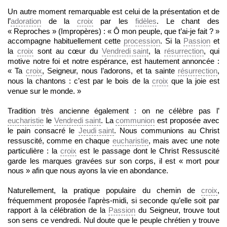
Un autre moment remarquable est celui de la présentation et de
l’
adoration
de la
croix
par les
fidèles
. Le chant des
« Reproches » (Impropères) : « Ô mon peuple, que t’ai-je fait ? »
accompagne habituellement cette
procession
. Si la
Passion
et
la
croix
sont au cœur du
Vendredi saint
, la
résurrection
, qui
motive notre foi et notre espérance, est hautement annoncée :
« Ta
croix
, Seigneur, nous l’adorons, et ta sainte
résurrection
,
nous la chantons : c’est par le bois de la
croix
que la joie est
venue sur le monde. »
Tradition très ancienne également : on ne célèbre pas l’
eucharistie
le
Vendredi saint
. La
communion
est proposée avec
le pain consacré le
Jeudi saint
. Nous communions au Christ
ressuscité, comme en chaque
eucharistie
, mais avec une note
particulière : la
croix
est le passage dont le Christ Ressuscité
garde les marques gravées sur son corps, il est « mort pour
nous » afin que nous ayons la vie en abondance.
Naturellement, la pratique populaire du chemin de
croix
,
fréquemment proposée l’après-midi, si seconde qu’elle soit par
rapport à la célébration de la
Passion
du Seigneur, trouve tout
son sens ce vendredi. Nul doute que le peuple chrétien y trouve