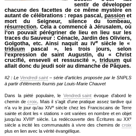
sentir de développer
chacune des facettes de ce même mystère en
autant de célébrations : repas pascal,
passion
et
mort du Seigneur, silence du tombeau,
résurrection
. Cela a commencé à Jérusalem, où
l’on pouvait pérégriner de lieu en lieu sur les
traces du Sauveur : Cénacle, Jardin des Oliviers,
e
Golgotha, etc. Ainsi naquit au IV
siècle le «
triduum
pascal », les trois jours, selon
l’expression de saint Augustin, du « Christ
crucifié, enseveli et ressuscité »,
triduum
qui
allait donc du jeudi soir au dimanche de Pâques.
#2 : Le
Vendredi saint
– série d’articles proposée par le SNPLS
à partir d’éléments fournis par Louis-Marie Chauvet
Dans la piété populaire, le
Vendredi saint
évoque d’abord le
chemin de
croix
. Mais il s’agit d’une pratique assez tardive qui
e
n’a vu le jour qu’au XIV
siècle chez les Franciscains de Terre
sainte et dont les « stations » ont variées en nombre et en objet
e
e
jusqu’au XVIII
siècle. La redécouverte des Écritures au XX
siècle a incité les communautés à vivre des chemins de
croix
plus en lien avec la vérité évangélique.