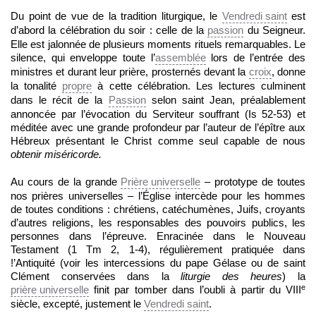
Du point de vue de la tradition liturgique, le
Vendredi saint
est
d’abord la célébration du soir : celle de la
passion
du Seigneur.
Elle est jalonnée de plusieurs moments rituels remarquables. Le
silence, qui enveloppe toute l’
assemblée
lors de l’entrée des
ministres et durant leur prière, prosternés devant la
croix
, donne
la tonalité
propre
à cette célébration. Les lectures culminent
dans le récit de la
Passion
selon saint Jean, préalablement
annoncée par l’évocation du Serviteur souffrant (Is 52-53) et
méditée avec une grande profondeur par l’auteur de l’épître aux
Hébreux présentant le Christ comme seul capable de nous
obtenir miséricorde.
Au cours de la grande
Prière universelle
– prototype de toutes
nos prières universelles – l’Église intercède pour les hommes
de toutes conditions : chrétiens, catéchumènes, Juifs, croyants
d’autres religions, les responsables des pouvoirs publics, les
personnes dans l’épreuve. Enracinée dans le Nouveau
Testament (1 Tm 2, 1-4), régulièrement pratiquée dans
!’Antiquité (voir les intercessions du pape Gélase ou de saint
Clément conservées dans la
liturgie des heures
) la
e
prière universelle
finit par tomber dans l’oubli à partir du
VIII
siècle, excepté, justement le
Vendredi saint
.