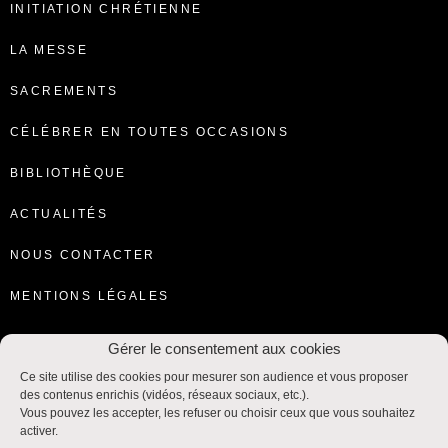
INITIATION CHRÉTIENNE
LA MESSE
SACREMENTS
CÉLÉBRER EN TOUTES OCCASIONS
BIBLIOTHÈQUE
ACTUALITÉS
NOUS CONTACTER
MENTIONS LÉGALES
Gérer le consentement aux cookies
Ce site utilise des cookies pour mesurer son audience et vous proposer
des contenus enrichis (vidéos, réseaux sociaux, etc.).
Vous pouvez les accepter, les refuser ou choisir ceux que vous souhaitez
activer.