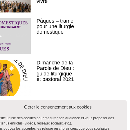
vivre
Pâques – trame
pour une liturgie
domestique
Dimanche de la
Parole de Dieu :
guide liturgique
et pastoral 2021
Mettre en valeur
Gérer le consentement aux cookies
la Parole de Dieu
: note de la
site utilise des cookies pour mesurer son audience et vous proposer des
Congrégation
tenus enrichis (vidéos, réseaux sociaux, etc.).
pour le Culte
s pouvez les accepter, les refuser ou choisir ceux que vous souhaitez