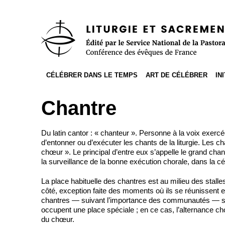
Accès direct au contenu
Accès direct à la recherche
Accès direct au menu
CÉLÉBRER DANS LE TEMPS
ART DE CÉLÉBRER
IN
Chantre
Du latin cantor : « chanteur ». Personne à la voix exercé
d’entonner ou d’exécuter les chants de la liturgie. Les ch
chœur ». Le principal d’entre eux s’appelle le grand chan
la surveillance de la bonne exécution chorale, dans la cél
La place habituelle des chantres est au milieu des stall
côté, exception faite des moments où ils se réunissent 
chantres — suivant l’importance des communautés — sont
occupent une place spéciale ; en ce cas, l’alternance chor
du chœur.