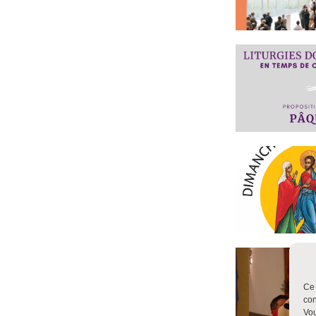
Ce 
con
Vou