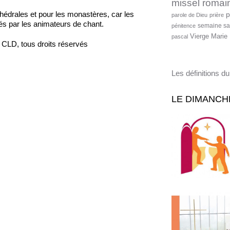
missel romai
hédrales et pour les monastères, car les
p
parole de Dieu
prière
és par les animateurs de chant.
semaine sa
pénitence
Vierge Marie
pascal
s CLD, tous droits réservés
Les définitions du
LE DIMANCH