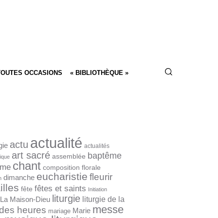
TOUTES OCCASIONS
« BIBLIOTHÈQUE »
actualité
actu
gie
actualités
art sacré
baptême
assemblée
gique
chant
ême
composition florale
eucharistie
fleurir
dimanche
n
illes
fêtes et saints
fête
Initiation
liturgie
liturgie de la
La Maison-Dieu
messe
e des heures
Marie
mariage