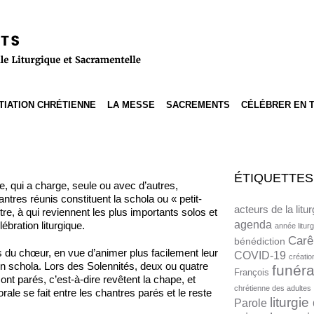
ITIATION CHRÉTIENNE
LA MESSE
SACREMENTS
CÉLÉBRER EN 
ÉTIQUETTES
e, qui a charge, seule ou avec d’autres,
antres réunis constituent la schola ou « petit-
acteurs de la litur
tre, à qui reviennent les plus importants solos et
agenda
ébration liturgique.
année litur
Car
bénédiction
es du chœur, en vue d’animer plus facilement leur
COVID-19
créatio
en schola. Lors des Solennités, deux ou quatre
funéra
François
 parés, c’est-à-dire revêtent la chape, et
chrétienne des adultes
ale se fait entre les chantres parés et le reste
liturgi
Parole