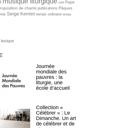
musique liturgique
n
Pape
noël
roposition de chants
Pâques
publications
Serge Kerrien
temps ordinaire
inte
temps
 lexique
E
Journée
mondiale des
pauvres : la
liturgie, une
école d’accueil
Collection «
Célébrer » : Le
Dimanche. Un art
de célébrer et de