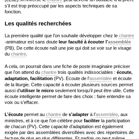
s’il est trop préoccupé par les aspects techniques de sa
fonction.
Les qualités recherchées
La première qualité que l’on souhaite développer chez le
chantre
-animateur est sans doute
leur faculté à écouter l’
assemblée
(PB). De cette écoute naît une joie qui doit se voir sur le visage
du
chantre
.
A cela, on pourrait dans une fiche de poste imaginaire préciser
que l’on attend du
chantre
trois qualités indissociables :
écoute,
adaptation, facilitation
(PV). Ecoute de l’
assemblée
et écoute
de la liturgie. Cette capacité à écouter plusieurs sources permet
aussi d’
utiliser le micro
seulement lorsqu’il peut être utile. Cette
écoute intelligente permet de faire des choix : faire entendre sa
voix ou s’effacer.
L’écoute
permet au
chantre
de
s’adapter
à l’
assemblée
, aux
ministres, et à ce que l’on célèbre pour
faciliter
la participation
de chacun (PV). Cette capacité d’adaptation est également
exigée par des assemblées diversifiées avec des répertoires de
facture de plus en plus différentes. Et parfois on peut même