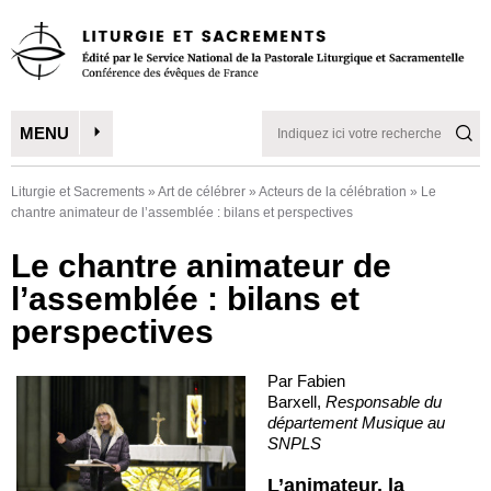
MENU
Liturgie et Sacrements
»
Art de célébrer
»
Acteurs de la célébration
»
Le
chantre animateur de l’assemblée : bilans et perspectives
Le chantre animateur de
l’assemblée : bilans et
perspectives
Par Fabien
Barxell,
Responsable du
département Musique au
SNPLS
L’animateur, la