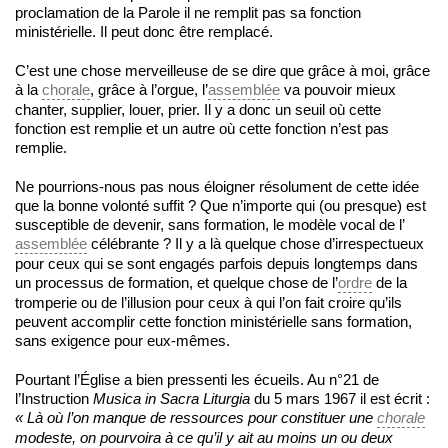
proclamation de la Parole il ne remplit pas sa fonction
ministérielle. Il peut donc être remplacé.
C’est une chose merveilleuse de se dire que grâce à moi, grâce
à la
chorale
, grâce à l’orgue, l’
assemblée
va pouvoir mieux
chanter, supplier, louer, prier. Il y a donc un seuil où cette
fonction est remplie et un autre où cette fonction n’est pas
remplie.
Ne pourrions-nous pas nous éloigner résolument de cette idée
que la bonne volonté suffit ? Que n’importe qui (ou presque) est
susceptible de devenir, sans formation, le modèle vocal de l’
assemblée
célébrante ? Il y a là quelque chose d’irrespectueux
pour ceux qui se sont engagés parfois depuis longtemps dans
un processus de formation, et quelque chose de l’
ordre
de la
tromperie ou de l’illusion pour ceux à qui l’on fait croire qu’ils
peuvent accomplir cette fonction ministérielle sans formation,
sans exigence pour eux-mêmes.
Pourtant l’Église a bien pressenti les écueils. Au n°21 de
l’Instruction
Musica in Sacra Liturgia
du 5 mars 1967 il est écrit :
« Là où l’on manque de ressources pour constituer une
chorale
modeste, on pourvoira à ce qu’il y ait au moins un ou deux