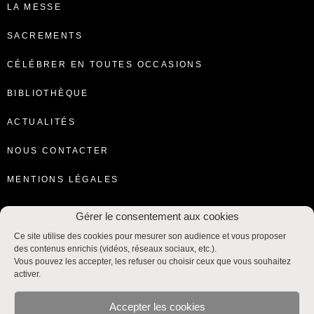
LA MESSE
SACREMENTS
CÉLÉBRER EN TOUTES OCCASIONS
BIBLIOTHÈQUE
ACTUALITÉS
NOUS CONTACTER
MENTIONS LÉGALES
Gérer le consentement aux cookies
Ce site utilise des cookies pour mesurer son audience et vous proposer
des contenus enrichis (vidéos, réseaux sociaux, etc.).
Vous pouvez les accepter, les refuser ou choisir ceux que vous souhaitez
activer.
Accepter les cookies