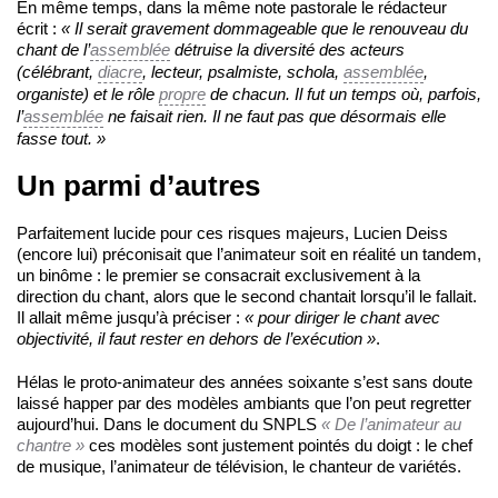
En même temps, dans la même note pastorale le rédacteur
écrit :
« Il serait gravement dommageable que le renouveau du
chant de l’
assemblée
détruise la diversité des acteurs
(célébrant,
diacre
, lecteur, psalmiste, schola,
assemblée
,
organiste) et le rôle
propre
de chacun. Il fut un temps où, parfois,
l’
assemblée
ne faisait rien. Il ne faut pas que désormais elle
fasse tout. »
Un parmi d’autres
Parfaitement lucide pour ces risques majeurs, Lucien Deiss
(encore lui) préconisait que l’animateur soit en réalité un tandem,
un binôme : le premier se consacrait exclusivement à la
direction du chant, alors que le second chantait lorsqu’il le fallait.
Il allait même jusqu’à préciser :
« pour diriger le chant avec
objectivité, il faut rester en dehors de l’exécution »
.
Hélas le proto-animateur des années soixante s’est sans doute
laissé happer par des modèles ambiants que l’on peut regretter
aujourd’hui. Dans le document du SNPLS
« De l’animateur au
chantre »
ces modèles sont justement pointés du doigt : le chef
de musique, l’animateur de télévision, le chanteur de variétés.