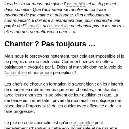
façade. Un air maussade glace l’
assemblée
et la stoppe net
dans son élan. Que l’animateur se montre au contraire
rayonnant de joie calme et puissante, d’un enthousiasme
communicatif. Il doit être si entraînant que, pour reprendre une
parole de l’
Évangile
, si l’
assemblée
ne chantait pas, « les pierres
elles-mêmes se mettraient à crier… ».
Chanter ? Pas toujours …
Mais nous le percevons nettement, tout cela est impossible si je
ne perçois que ma seule voix. Comment percevoir cette «
palpitation » évoquée par L. Deiss si ma voix domine la voix de
l’
assemblée
et ma
propre
perception ?
Les chefs de chœur en formation le savent bien : on leur interdit
de chanter en même temps que leurs choristes, car chantant
avec leurs choristes ils se privent de leur audition critique. La
sentence est immédiate : privée de mon audition critique je me
place dans l’impossibilité de les guider avec efficacité et de les
faire progresser.
Le pire de cette anomalie est qu’une
assemblée
peut
parfaitement s’habituer à cette voix dominante et ne pas être