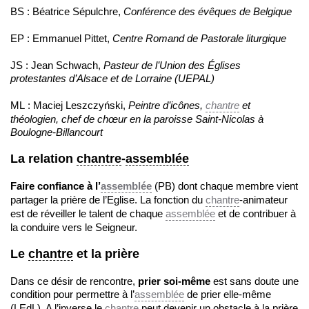
BS : Béatrice Sépulchre,
Conférence des évêques de Belgique
EP : Emmanuel Pittet,
Centre Romand de Pastorale liturgique
JS : Jean Schwach,
Pasteur de l’Union des Églises
protestantes d’Alsace et de Lorraine (UEPAL)
ML : Maciej Leszczyński,
Peintre d’icônes,
chantre
et
théologien, chef de chœur en la paroisse Saint-Nicolas à
Boulogne-Billancourt
La relation
chantre
-
assemblée
Faire confiance à l’
assemblée
(PB) dont chaque membre vient
partager la prière de l’Eglise. La fonction du
chantre
-animateur
est de réveiller le talent de chaque
assemblée
et de contribuer à
la conduire vers le Seigneur.
Le
chantre
et la prière
Dans ce désir de rencontre,
prier soi-même
est sans doute une
condition pour permettre à l’
assemblée
de prier elle-même
(LEdL). A l’inverse le
chantre
peut devenir un obstacle à la prière