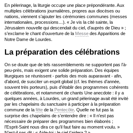
En pèlerinage, la liturgie occupe une place prépondérante. Aux
multiples célébrations journalières, propres aux diocèses ou
nations, viennent s’ajouter les cérémonies communes (messes
internationales, processions…). « Je vis la cité sainte, la
Jérusalem nouvelle qui descendait du ciel, d’auprès de Dieu » ;
s’exclame le chant d’ouverture de la
Messe
des Apparitions de
Notre Dame de Lourdes.
La préparation des célébrations
On se doute que de tels rassemblements ne supportent pas l’à-
peu-près, mais exigent une solide préparation. Des équipes
liturgiques se réunissent ‑ parfois des mois auparavant ‑ afin,
d’abord, de susciter un esprit global (cf. les thèmes d’année,
souvent très porteurs), puis d’établir des programmes cohérents
de célébrations, et notamment de chants Une anecdote : il y a
quelques années, à Lourdes, un grand pèlerinage avait été invité
par les chapelains du sanctuaire à participer à la préparation
commune de la
fête
de la
Pentecôte
. Quelle ne fut pas la
surprise des chapelains de s’entendre dire : « Il n’est pas
nécessaire de préparer des programmes bien élaborés ;
l’Esprit-Saint nous dira ce qu’il faut faire au moment voulu. »
N’est-il pas dit : « Aide-toi ; le ciel t’aidera ? »