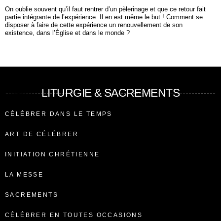
On oublie souvent qu’il faut rentrer d’un pèlerinage et que ce retour fait
partie intégrante de l’expérience. Il en est même le but ! Comment se
disposer à faire de cette expérience un renouvellement de son
existence, dans l’Église et dans le monde ?
LITURGIE & SACREMENTS
CÉLÉBRER DANS LE TEMPS
ART DE CÉLÉBRER
INITIATION CHRÉTIENNE
LA MESSE
SACREMENTS
CÉLÉBRER EN TOUTES OCCASIONS