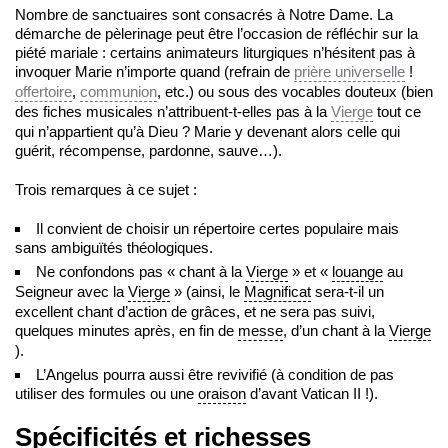
Nombre de sanctuaires sont consacrés à Notre Dame. La
démarche de pèlerinage peut être l’occasion de réfléchir sur la
piété mariale : certains animateurs liturgiques n’hésitent pas à
invoquer Marie n’importe quand (refrain de
prière universelle
!
offertoire
,
communion
, etc.) ou sous des vocables douteux (bien
des fiches musicales n’attribuent-t-elles pas à la
Vierge
tout ce
qui n’appartient qu’à Dieu ? Marie y devenant alors celle qui
guérit, récompense, pardonne, sauve…).
Trois remarques à ce sujet :
Il convient de choisir un répertoire certes populaire mais
sans ambiguïtés théologiques.
Ne confondons pas « chant à la
Vierge
» et «
louange
au
Seigneur avec la
Vierge
» (ainsi, le
Magnificat
sera-t-il un
excellent chant d’action de grâces, et ne sera pas suivi,
quelques minutes après, en fin de
messe
, d’un chant à la
Vierge
).
L’Angelus pourra aussi être revivifié (à condition de pas
utiliser des formules ou une
oraison
d’avant Vatican II !).
Spécificités et richesses