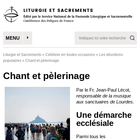
MENU
Liturgie et Sacrements
»
Célébrer en toutes occasions
»
Les dévotions
populaires
»
Chant et pèlerinage
Chant et pèlerinage
Par le Fr. Jean-Paul Lécot,
responsable de la musique
aux sanctuaires de Lourdes.
Une démarche
ecclésiale
Parmi tous les