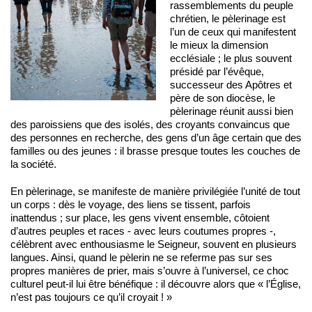
rassemblements du peuple
chrétien, le pèlerinage est
l’un de ceux qui manifestent
le mieux la dimension
ecclésiale ; le plus souvent
présidé par l’évêque,
successeur des Apôtres et
père de son diocèse, le
pèlerinage réunit aussi bien
des paroissiens que des isolés, des croyants convaincus que
des personnes en recherche, des gens d’un âge certain que des
familles ou des jeunes : il brasse presque toutes les couches de
la société.
En pèlerinage, se manifeste de manière privilégiée l’unité de tout
un corps : dès le voyage, des liens se tissent, parfois
inattendus ; sur place, les gens vivent ensemble, côtoient
d’autres peuples et races ‑ avec leurs coutumes propres ‑,
célèbrent avec enthousiasme le Seigneur, souvent en plusieurs
langues. Ainsi, quand le pèlerin ne se referme pas sur ses
propres manières de prier, mais s’ouvre à l’universel, ce choc
culturel peut-il lui être bénéfique : il découvre alors que « l’Église,
n’est pas toujours ce qu’il croyait ! »