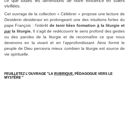
ce que toutes les dimensions de notre existence en soient
.
vivifiées
Cet ouvrage de la collection « Célébrer » propose une lecture de
Desiderio desideravi
en prolongeant une des intuitions fortes du
pape François : l’intérêt
de tenir liées formation
à
la liturgie et
pa
r
la liturgie.
Il s’agit de redécouvrir le sens profond des gestes
ou des paroles de la liturgie et de reconnaître ce que nous
devenons en la vivant et en l’approfondissant. Ainsi formé le
peuple de Dieu percevra mieux combien la liturgie est source de
vie spirituelle.
FEUILLETEZ L'OUVRAGE "LA
RUBRIQUE
, PÉDAGOGUE VERS LE
MYSTÈRE "