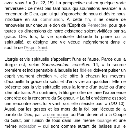
avec vous ! » (Lc 22, 15). La perspective est en quelque sorte
renversée : ce n’est pas tant nous qui souhaitons avancer à la
rencontre de Dieu, que lui qui s’approche de nous et désire nous
introduire en sa
communion
. À cette fin, il ne cesse de
renouveler sur chacun le don de l’Esprit de
Pentecôte
, pour que
toutes les dimensions de notre existence soient vivifiées par sa
grâce. Dès lors, la vie spirituelle déborde la prière ou la
spiritualité, et désigne une vie vécue intégralement dans le
souffle de l’
Esprit Saint
.
Liturgie et vie spirituelle s’appellent l’une et l’autre. Parce que la
liturgie est, selon
Sacrosanctum concilium
14, « la source
première et indispensable à laquelle les
fidèles
doivent puiser un
esprit vraiment chrétien », elle offre à chacun les moyens
d’accueillir la grâce du salut et d’en vivre au quotidien. Elle ne
présente pas la vie spirituelle sous la forme d’un traité ou d’une
idée abstraite. Au contraire, la liturgie offre de faire l’expérience
concrète de la rencontre du Seigneur. « La foi chrétienne est soit
une rencontre avec lui vivant, soit elle n’existe pas. » (
DD
10).
Aussi, par les gestes et les mots de la foi, par l’écoute de la
parole de Dieu, par la
communion
au Pain de vie et à la Coupe
du Salut, par l’union de tous dans une même
louange
et une
même
adoration
– qui sont comme autant de balises sur le