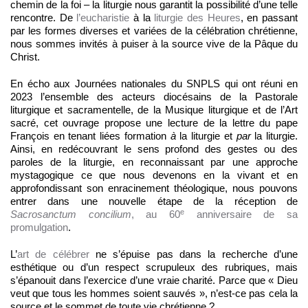
chemin de la foi – la liturgie nous garantit la possibilité d’une telle
rencontre. De
l’eucharistie
à la
liturgie des Heures
, en passant
par les formes diverses et variées de la célébration chrétienne,
nous sommes invités à puiser à la source vive de la Pâque du
Christ.
En écho aux Journées nationales du SNPLS qui ont réuni en
2023 l’ensemble des acteurs diocésains de la Pastorale
liturgique et sacramentelle, de la Musique liturgique et de l’Art
sacré, cet ouvrage propose une lecture de la lettre du pape
François en tenant liées formation
à
la liturgie et
par
la liturgie.
Ainsi, en redécouvrant le sens profond des gestes ou des
paroles de la liturgie, en reconnaissant par une approche
mystagogique ce que nous devenons en la vivant et en
approfondissant son enracinement théologique, nous pouvons
entrer dans une nouvelle étape de la réception de
e
Sacrosanctum concilium
, au 60
anniversaire de sa
promulgation
.
L’
art de célébrer
ne s’épuise pas dans la recherche d’une
esthétique ou d’un respect scrupuleux des rubriques, mais
s’épanouit dans l’exercice d’une vraie charité. Parce que « Dieu
veut que tous les hommes soient sauvés », n’est-ce pas cela la
source et le sommet de toute vie chrétienne ?