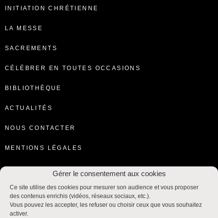
INITIATION CHRÉTIENNE
LA MESSE
SACREMENTS
CÉLÉBRER EN TOUTES OCCASIONS
BIBLIOTHÈQUE
ACTUALITÉS
NOUS CONTACTER
MENTIONS LÉGALES
Gérer le consentement aux cookies
Ce site utilise des cookies pour mesurer son audience et vous proposer
des contenus enrichis (vidéos, réseaux sociaux, etc.).
Vous pouvez les accepter, les refuser ou choisir ceux que vous souhaitez
activer.