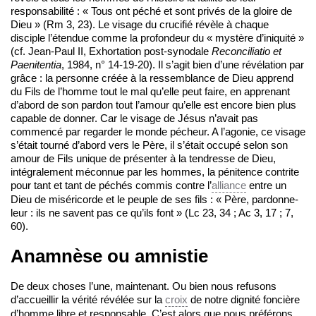
responsabilité : « Tous ont péché et sont privés de la gloire de
Dieu » (Rm 3, 23). Le visage du crucifié révèle à chaque
disciple l’étendue comme la profondeur du « mystère d’iniquité »
(cf. Jean-Paul II, Exhortation post-synodale
Reconciliatio et
Paenitentia
, 1984, n° 14-19-20). Il s’agit bien d’une révélation par
grâce : la personne créée à la ressemblance de Dieu apprend
du Fils de l’homme tout le mal qu’elle peut faire, en apprenant
d’abord de son pardon tout l’amour qu’elle est encore bien plus
capable de donner. Car le visage de Jésus n’avait pas
commencé par regarder le monde pécheur. A l’agonie, ce visage
s’était tourné d’abord vers le Père, il s’était occupé selon son
amour de Fils unique de présenter à la tendresse de Dieu,
intégralement méconnue par les hommes, la pénitence contrite
pour tant et tant de péchés commis contre l’
alliance
entre un
Dieu de miséricorde et le peuple de ses fils : « Père, pardonne-
leur : ils ne savent pas ce qu’ils font » (Lc 23, 34 ; Ac 3, 17 ; 7,
60).
Anamnèse ou amnistie
De deux choses l’une, maintenant. Ou bien nous refusons
d’accueillir la vérité révélée sur la
croix
de notre dignité foncière
d’homme libre et responsable. C’est alors que nous préférons