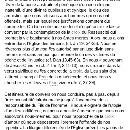
rêver de la bonté abstraite et générique d’un dieu éloigné,
inattentif, d’une divinité oublieuse et cynique, le dieu des
amnisties que nous refusons aux hommes qui nous ont
offensés, mais sur lequel nos justifications comptent dur
comme fer. Ou bien notre acte de foi et d’espérance se laisse
convertir par la contemplation de la
croix
du Ressuscité qui
promet la vie baptismale à nos âmes mortes. Alors, nous allons
entrer dans l’Église des témoins (cf. Jn 19, 34-35). Nous ne
rêverons plus d’un
non-lieu
autorisé par un juge divin sans
mémoire et sans amour, qui méprise le cri des victimes du
péché et de l’injustice (cf. Dan 13,45-63). En nous « souvenant
de Jésus-Christ » (cf. 2 Tm 2, 8.11-13), nous croirons dans la
vertu salvifique du
lieu
concret de la
croix
, du Lieu saint d’où
jaillirent le sang et l’
eau
de la miséricorde, et nous irons y
chercher les « fleuves d’
eau
vive » (Jn 7, 37-39).
Cet itinéraire de conversion nous conduira, pas à pas, depuis
l’irresponsabilité infrahumaine jusqu’à l’anamnèse de la
responsabilité du Fils de l’homme : il nous éloignera de l’utopie
d’un dieu indifférent, qui nous amnistie à mesure que nous nous
absolvons nous-mêmes, pour nous rapprocher de la
croix
d’amour où nous déposerons librement l’offrande de nos
repentirs. La liturgie différenciée de l’Église prévoit les jalons de