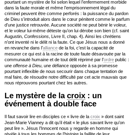
pourtant un mystère de foi selon lequel l’enfermement morbide
dans la faute morale et même l’emprisonnement légal du
criminel peuvent être comme perforés : la puissance du pardon
de Dieu s’introduit alors dans le cœur pénitent comme le parfum
d’une justice retrouvée. Aucune société ne peut bénir le voleur,
et le voleur lui-même déteste qu’on lui dérobe son bien (cf. saint
Augustin,
Confessions
, Livre II, chap. 4). Ainsi les chrétiens
n’ont inventé ni le délit ni la faute. Ce que Jésus nous a donné
en revanche dans l’
alliance
de la foi, c’est la capacité de
mesurer ce qui est à la racine de toute faute désavouée par la
communauté humaine et de tout délit réprimé par l’
ordre
public :
une
offense à Dieu
, une défiance opposée à sa promesse
pourtant inflexible de nous secourir dans chaque tentation de
mal faire, de résoudre notre difficulté par cet acte mauvais que
nous réprouvons pourtant chez les autres.
Le mystère de la
croix
: un
événement à double face
Il faut savoir lire en disciples ce « livre de la
croix
» dont saint
Jean-Marie Vianney a dit qu’il était « le plus savant livre qu’on
peut lire ». Jésus l’Innocent nous y regarde en homme qui
révèle à tous les hommes de l’histoire la faillite de leur