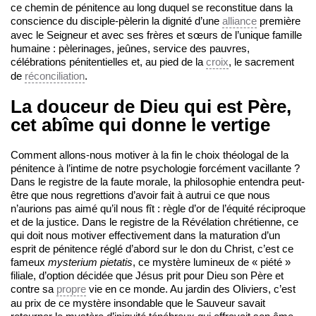
ce chemin de pénitence au long duquel se reconstitue dans la
conscience du disciple-pèlerin la dignité d’une
alliance
première
avec le Seigneur et avec ses frères et sœurs de l’unique famille
humaine : pèlerinages, jeûnes, service des pauvres,
célébrations pénitentielles et, au pied de la
croix
, le sacrement
de
réconciliation
.
La douceur de Dieu qui est Père,
cet abîme qui donne le vertige
Comment allons-nous motiver à la fin le choix théologal de la
pénitence à l’intime de notre psychologie forcément vacillante ?
Dans le registre de la faute morale, la philosophie entendra peut-
être que nous regrettions d’avoir fait à autrui ce que nous
n’aurions pas aimé qu’il nous fît : règle d’or de l’équité réciproque
et de la justice. Dans le registre de la Révélation chrétienne, ce
qui doit nous motiver effectivement dans la maturation d’un
esprit de pénitence réglé d’abord sur le don du Christ, c’est ce
fameux
mysterium pietatis
, ce mystère lumineux de « piété »
filiale, d’option décidée que Jésus prit pour Dieu son Père et
contre sa
propre
vie en ce monde. Au jardin des Oliviers, c’est
au prix de ce mystère insondable que le Sauveur savait