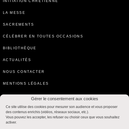
INITIATION CHRÉTIENNE
LA MESSE
SACREMENTS
CÉLÉBRER EN TOUTES OCCASIONS
BIBLIOTHÈQUE
ACTUALITÉS
NOUS CONTACTER
MENTIONS LÉGALES
Gérer le consentement aux cookies
Ce site utilise des cookies pour mesurer son audience et vous proposer
des contenus enrichis (vidéos, réseaux sociaux, etc.).
Vous pouvez les accepter, les refuser ou choisir ceux que vous souhaitez
activer.