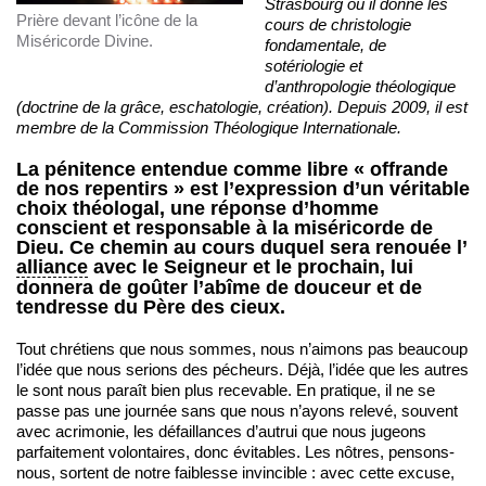
Strasbourg où il donne les
Prière devant l’icône de la
cours de christologie
Miséricorde Divine.
fondamentale, de
sotériologie et
d’anthropologie théologique
(doctrine de la grâce, eschatologie, création). Depuis 2009, il est
membre de la Commission Théologique Internationale.
La pénitence entendue comme libre « offrande
de nos repentirs » est l’expression d’un véritable
choix théologal, une réponse d’homme
conscient et responsable à la miséricorde de
Dieu. Ce chemin au cours duquel sera renouée l’
alliance
avec le Seigneur et le prochain, lui
donnera de goûter l’abîme de douceur et de
tendresse du Père des cieux.
Tout chrétiens que nous sommes, nous n’aimons pas beaucoup
l’idée que nous serions des pécheurs. Déjà, l’idée que les autres
le sont nous paraît bien plus recevable. En pratique, il ne se
passe pas une journée sans que nous n’ayons relevé, souvent
avec acrimonie, les défaillances d’autrui que nous jugeons
parfaitement volontaires, donc évitables. Les nôtres, pensons-
nous, sortent de notre faiblesse invincible : avec cette excuse,