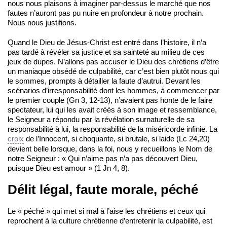
nous nous plaisons à imaginer par-dessus le marché que nos
fautes n’auront pas pu nuire en profondeur à notre prochain.
Nous nous justifions.
Quand le Dieu de Jésus-Christ est entré dans l’histoire, il n’a
pas tardé à révéler sa justice et sa sainteté au milieu de ces
jeux de dupes. N’allons pas accuser le Dieu des chrétiens d’être
un maniaque obsédé de culpabilité, car c’est bien plutôt nous qui
le sommes, prompts à détailler la faute d’autrui. Devant les
scénarios d’irresponsabilité dont les hommes, à commencer par
le premier couple (Gn 3, 12-13), n’avaient pas honte de le faire
spectateur, lui qui les avait créés à son image et ressemblance,
le Seigneur a répondu par la révélation surnaturelle de sa
responsabilité à lui, la responsabilité de la miséricorde infinie. La
croix
de l’Innocent, si choquante, si brutale, si laide (Lc 24,20)
devient belle lorsque, dans la foi, nous y recueillons le Nom de
notre Seigneur : « Qui n’aime pas n’a pas découvert Dieu,
puisque Dieu est amour » (1 Jn 4, 8).
Délit légal, faute morale, péché
Le « péché » qui met si mal à l’aise les chrétiens et ceux qui
reprochent à la culture chrétienne d’entretenir la culpabilité, est