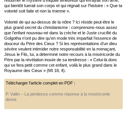
retourner le mystère d’iniquité ténébreux qui effrayait son âme,
qui bientôt tuerait son corps et qui régnait sur l’histoire : « Que ta
volonté soit faite et non la mienne ».
Volonté de qui au-dessus de la nôtre ? Ici réside peut-être le
plus grand secret du christianisme : comprenons-nous assez
que l’enfant nouveau-né dans la crèche et le Juste crucifié du
Golgotha n’ont pu dire qu’en mode très imparfait l’essence de
douceur du Père des Cieux ? Si les représentations d’un dieu
sévère veulent intimider notre responsabilité en la menaçant,
Jésus le Fils, lui, a déterminé notre recours à la miséricorde du
Père par la révélation inouïe de sa tendresse : « Celui-là donc
qui se fera petit comme cet enfant, voilà le plus grand dans le
Royaume des Cieux » (Mt 18, 4).
Télécharger l’article complet en PDF :
P. Vallin – La pénitence comme réponse à la miséricorde
divine