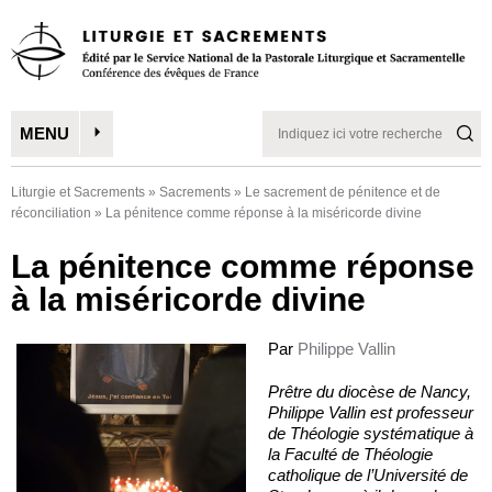
MENU
Liturgie et Sacrements
»
Sacrements
»
Le sacrement de pénitence et de
réconciliation
»
La pénitence comme réponse à la miséricorde divine
La pénitence comme réponse
à la miséricorde divine
Par
Philippe Vallin
Prêtre du diocèse de Nancy,
Philippe Vallin est professeur
de Théologie systématique à
la Faculté de Théologie
catholique de l’Université de