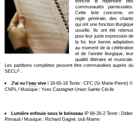
enrichir le répertoire des
communautés paroissiales.
Cette liste concerne,
en
règle générale
, des chants
qui ont une fonction liturgique
usuelle. Ils ont été retenus
pour leur juste expression de
la foi, leur bonne adaptation
au moment de la célébration
et de l’année liturgique, leur
qualité littéraire et musicale.
Les partitions complètes peuvent être commandées auprès du
1
SECLI
.
J’ai vu l’
eau
vive
I 18-65-18 Texte : CFC (Sr Marie-Pierre) ©
CNPL / Musique : Yves Castagnet Union Sainte Cécile
Lumière enfouie sous le boisseau
IP 66-26-2 Texte : Didier
Rimaud / Musique : Richard Gagné, osb Mame