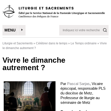
MENU
Liturgie et Sacrements
»
Célébrer dans le temps
»
Le Temps ordinaire
»
Vivre
le dimanche autrement ?
Vivre le dimanche
autrement ?
Par
Pascal Sarjas
, Vicaire
épiscopal, responsable PLS
du diocèse de Metz,
Professeur de liturgie au
séminaire de Metz