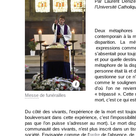
Par Laurent Deniz
l’Université Catholi
Deux métaphores r
contemporain à la 
disparition. La 
expressions comme : «
s’absentait pour tou
et pour quelle destina
métaphore de la disp
personne était là et d
questionne sur ce n’
comme le soulignent
i
d’où l’on ne revie
« trépassé ». Cette m
Messe
de funérailles
mort, c’est ce qui est
Du côté des vivants, l’expérience de la mort est touj
bouleversant dans cette expérience, c’est l’impossibili
pas que l’on puisse s’adresser au mort). Le mort dispa
communauté des vivants, n’est plus inscrit dans un tis
société. Envisagée comme de l’
ordre
de l’absence, de l