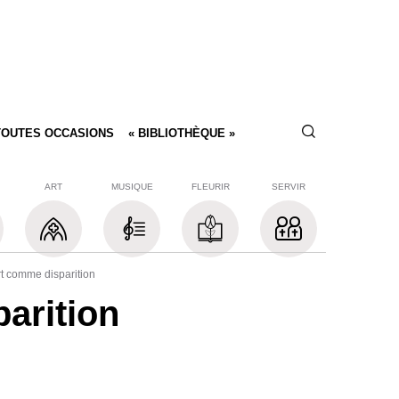
TOUTES OCCASIONS
« BIBLIOTHÈQUE »
ART
MUSIQUE
FLEURIR
SERVIR
t comme disparition
arition