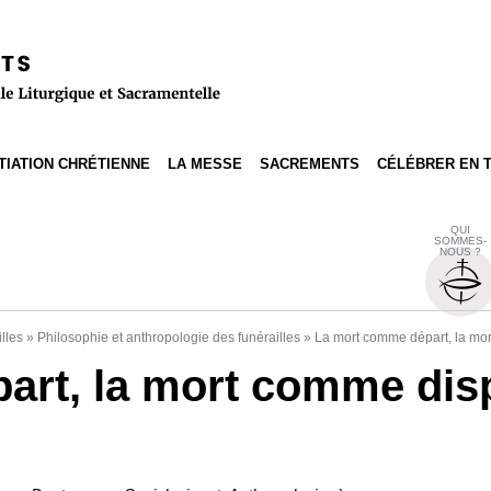
ITIATION CHRÉTIENNE
LA MESSE
SACREMENTS
CÉLÉBRER EN 
QUI
SOMMES-
NOUS ?
lles
»
Philosophie et anthropologie des funérailles
»
La mort comme départ, la mor
rt, la mort comme disp