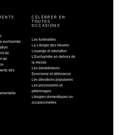
MENTS
CÉLÉBRER EN
TOUTES
OCCASIONS
e
Les funérailles
e eucharistie
La Liturgie des Heures
ation
Louange et adoration
ent de
L’Eucharistie en dehors de
et de
la messe
ion
Les bénédictions
ents des
Exorcisme et délivrance
Les dévotions populaires
e
Les processions et
pèlerinages
ramentelle
Liturgies domestiques ou
occasionnelles