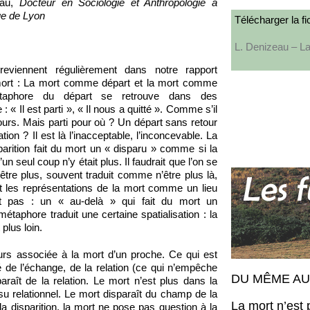
eau,
Docteur en Sociologie et Anthropologie à
que de Lyon
Télécharger la fi
L. Denizeau – L
eviennent régulièrement dans notre rapport
mort : La mort comme départ et la mort comme
métaphore du départ se retrouve dans des
 Il est parti », « Il nous a quitté ». Comme s’il
jours. Mais parti pour où ? Un départ sans retour
tion ? Il est là l’inacceptable, l’inconcevable. La
arition fait du mort un « disparu » comme si la
’un seul coup n’y était plus. Il faudrait que l’on se
être plus, souvent traduit comme n’être plus là,
 les représentations de la mort comme un lieu
nt pas : un « au-delà » qui fait du mort un
étaphore traduit une certaine spatialisation : la
 plus loin.
ours associée à la mort d’un proche. Ce qui est
té de l’échange, de la relation (ce qui n’empêche
DU MÊME A
raît de la relation. Le mort n’est plus dans la
su relationnel. Le mort disparaît du champ de la
La mort n’est p
a disparition, la mort ne pose pas question à la