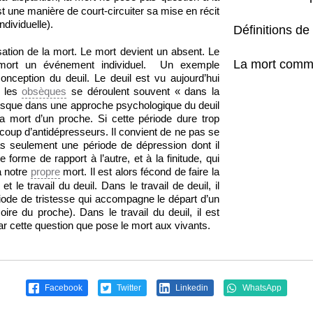
t une manière de court-circuiter sa mise en récit
ndividuelle).
Définitions de 
sation de la mort. Le mort devient un absent. Le
La mort comm
 mort un événement individuel. Un exemple
conception du deuil. Le deuil est vu aujourd’hui
t les
obsèques
se déroulent souvent « dans la
presque dans une approche psychologique du deuil
a mort d’un proche. Si cette période dure trop
à coup d’antidépresseurs. Il convient de ne pas se
pas seulement une période de dépression dont il
e forme de rapport à l’autre, et à la finitude, qui
à notre
propre
mort. Il est alors fécond de faire la
et le travail du deuil. Dans le travail de deuil, il
période de tristesse qui accompagne le départ d’un
re du proche). Dans le travail du deuil, il est
par cette question que pose le mort aux vivants.
Facebook
Twitter
Linkedin
WhatsApp