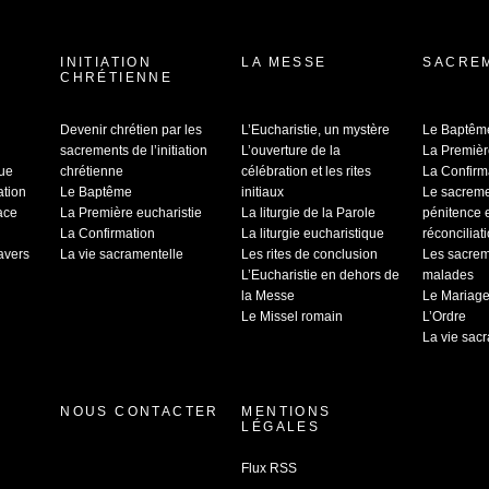
INITIATION
LA MESSE
SACRE
CHRÉTIENNE
Devenir chrétien par les
L’Eucharistie, un mystère
Le Baptêm
sacrements de l’initiation
L’ouverture de la
La Premièr
que
chrétienne
célébration et les rites
La Confirm
ation
Le Baptême
initiaux
Le sacrem
ace
La Première eucharistie
La liturgie de la Parole
pénitence 
La Confirmation
La liturgie eucharistique
réconciliat
ravers
La vie sacramentelle
Les rites de conclusion
Les sacrem
L’Eucharistie en dehors de
malades
la Messe
Le Mariag
Le Missel romain
L’Ordre
La vie sac
NOUS CONTACTER
MENTIONS
LÉGALES
Flux RSS