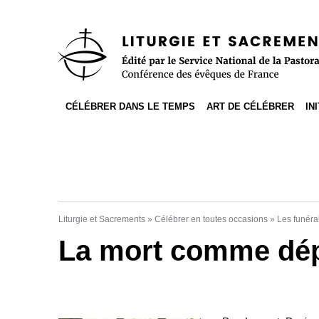
Accès direct au contenu
Accès direct à la recherche
Accès direct au menu
CÉLÉBRER DANS LE TEMPS
ART DE CÉLÉBRER
IN
Liturgie et Sacrements
»
Célébrer en toutes occasions
»
Les funérai
La mort comme dépa