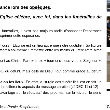
rance lors des
obsèques
.
Eglise célèbre, avec foi, dans les funérailles de
 funérailles
,
il n’est pas toujours facile d’annoncer l’espérance
’exprimer cette espérance.
 jours). L’Eglise est un lieu autre que notre quotidien. Sa liturgie
rt à soi-même : remettre entre les mains du Père l’être aimé
éfunt au Christ. Par exemple « tournons-nous vers le Seigneur ».
elui du défunt, mais celle de Dieu. Tout comme grâce au défunt
elon les lieux
. En effet la liturgie des funérailles est en fait un
les différents aspects du message chrétien (cf DEC 11 et 12)
 davantage sur le
réconfort
des proches, sur la foi, sur le sens
C
de la
Parole d’espérance
;