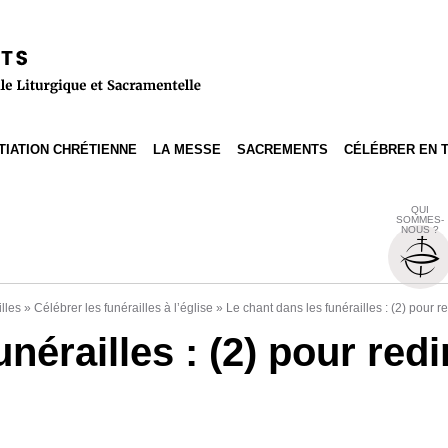
ITIATION CHRÉTIENNE
LA MESSE
SACREMENTS
CÉLÉBRER EN 
QUI
SOMMES-
NOUS ?
lles
»
Célébrer les funérailles à l’église
»
Le chant dans les funérailles : (2) pour 
unérailles : (2) pour re