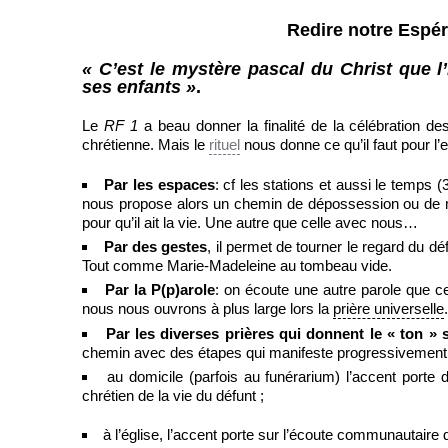
Redire notre Espé
« C’est le mystère pascal du Christ que l’
ses enfants »
.
Le
RF 1
a beau donner la finalité de la célébration des
chrétienne. Mais le
rituel
nous donne ce qu’il faut pour l
Par les espaces
: cf les stations et aussi le temps (3
nous propose alors un chemin de dépossession ou de mo
pour qu’il ait la vie. Une autre que celle avec nous…
Par des gestes
, il permet de tourner le regard du d
Tout comme Marie-Madeleine au tombeau vide.
Par la P(p)arole
: on écoute une autre parole que c
nous nous ouvrons à plus large lors la
prière universelle
.
Par les diverses prières qui donnent le « ton » s
chemin avec des étapes qui manifeste progressivement 
au domicile (parfois au funérarium) l’accent porte
chrétien de la vie du défunt ;
à l’église, l’accent porte sur l’écoute communautaire 