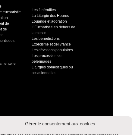
e
Les funérailles
e eucharistie
La Liturgie des Heures
ation
Louange et adoration
ent de
L’Eucharistie en dehors de
et de
la messe
ion
Les bénédictions
ents des
Exorcisme et délivrance
Les dévotions populaires
e
Les processions et
pèlerinages
ramentelle
Liturgies domestiques ou
occasionnelles
Gérer le consentement aux cookies