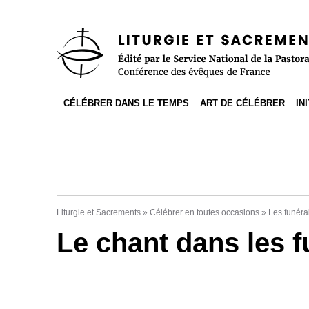
Accès direct au contenu
Accès direct à la recherche
Accès direct au menu
CÉLÉBRER DANS LE TEMPS
ART DE CÉLÉBRER
IN
Liturgie et Sacrements
»
Célébrer en toutes occasions
»
Les funérai
Le chant dans les f