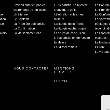
Devenir chrétien par les
L’Eucharistie, un mystère
Le Baptêm
sacrements de l’initiation
L’ouverture de la
La Premièr
que
chrétienne
célébration et les rites
La Confirm
ation
Le Baptême
initiaux
Le sacrem
ace
La Première eucharistie
La liturgie de la Parole
pénitence 
La Confirmation
La liturgie eucharistique
réconciliat
ravers
La vie sacramentelle
Les rites de conclusion
Les sacrem
L’Eucharistie en dehors de
malades
la Messe
Le Mariag
Le Missel romain
L’Ordre
La vie sac
NOUS CONTACTER
MENTIONS
LÉGALES
Flux RSS