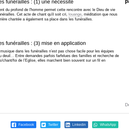
p
s funérailles : (1) une nécessité
ient du profond de l'homme permet cette rencontre avec le Dieu de vie
railles. Cet acte de chant qu'il soit cri,
louange
, méditation que nous
rière chantée a également sa place dans les funérailles.
s funérailles : (3) mise en application
 musique dans les funérailles n’est pas chose facile pour les équipes
deuil… Entre demandes parfois farfelues des familles et recherche de
es/chant/foi de l’Eglise, elles marchent bien souvent sur un fil en
Dé
Facebook
Twitter
Linkedin
WhatsApp