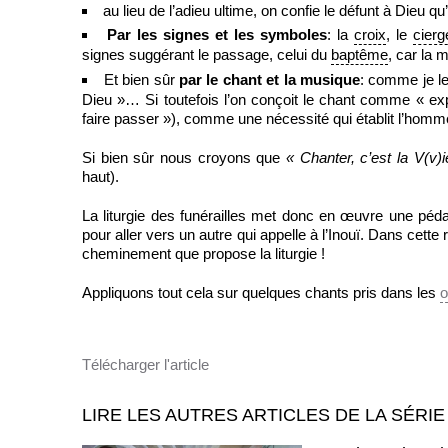
au lieu de l’adieu ultime, on confie le défunt à Dieu qu’il
Par les signes et les symboles
: la
croix
, le
cierg
signes suggérant le passage, celui du
baptême
, car la 
Et bien sûr
par le chant et la musique
: comme je le
Dieu »… Si toutefois l’on conçoit le chant comme « e
faire passer »), comme une nécessité qui établit l’homm
Si bien sûr nous croyons que
« Chanter, c’est la V(v)i
haut).
La liturgie des funérailles met donc en œuvre une péda
pour aller vers un autre qui appelle à l’Inouï. Dans cett
cheminement que propose la liturgie !
Appliquons tout cela sur quelques chants pris dans les
o
Télécharger l'article
LIRE LES AUTRES ARTICLES DE LA SÉRIE