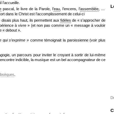
 l’
accueille
.
L
e
pascal, le livre de la Parole, l’
eau
, l’encens, l’
assemblée
, …
mort dans le Christ est l’accomplissement de celui-ci
 disais plus haut, ils permettent aux
fidèles
de « s’approcher de
xpérience à vivre » (et non pas comme un « message à vouloir
e « debout ».
e qui s’exprime »
comme témoignait la paroissienne (voir plus
gogie, un parcours pour inviter le croyant à sortir de lui-même
e rencontre indicible, la musique est un bel accompagnateur de ce
bsèques
.
Dé
C