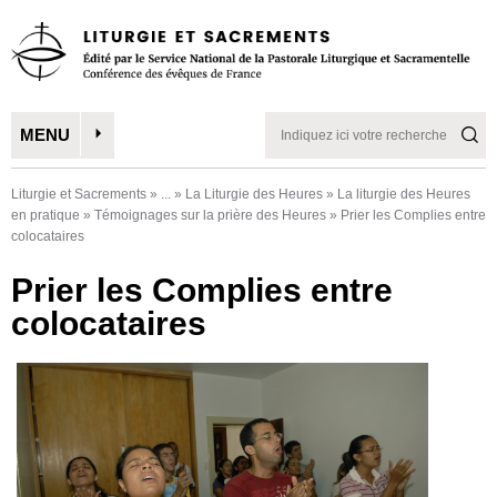
MENU
Liturgie et Sacrements
»
...
»
La Liturgie des Heures
»
La liturgie des Heures
en pratique
»
Témoignages sur la prière des Heures
»
Prier les Complies entre
colocataires
Prier les Complies entre
colocataires