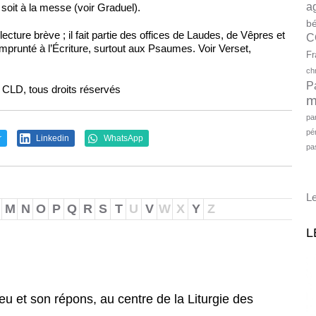
a
s soit à la messe (voir Graduel).
bé
ecture brève ; il fait partie des offices de Laudes, de Vêpres et
C
emprunté à l’Écriture, surtout aux Psaumes. Voir Verset,
Fr
ch
P
s CLD, tous droits réservés
m
pa
pé
r
Linkedin
WhatsApp
pa
Le
M
N
O
P
Q
R
S
T
U
V
W
X
Y
Z
L
eu et son répons, au centre de la Liturgie des