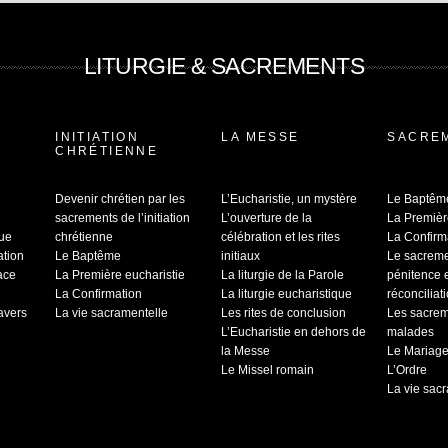
LITURGIE & SACREMENTS
INITIATION
LA MESSE
SACRE
CHRÉTIENNE
Devenir chrétien par les
L’Eucharistie, un mystère
Le Baptêm
sacrements de l’initiation
L’ouverture de la
La Premièr
que
chrétienne
célébration et les rites
La Confirm
ation
Le Baptême
initiaux
Le sacrem
ace
La Première eucharistie
La liturgie de la Parole
pénitence 
La Confirmation
La liturgie eucharistique
réconciliat
ravers
La vie sacramentelle
Les rites de conclusion
Les sacrem
L’Eucharistie en dehors de
malades
la Messe
Le Mariag
Le Missel romain
L’Ordre
La vie sac