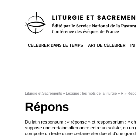
Accès direct au contenu
Accès direct à la recherche
Accès direct au menu
CÉLÉBRER DANS LE TEMPS
ART DE CÉLÉBRER
IN
Liturgie et Sacrements
»
Lexique : les mots de la liturgie
»
R
»
Rép
Répons
Du latin responsum : « réponse » et responsorium : « ch
suppose une certaine alternance entre un soliste, ou un g
comporte un texte d’une certaine étendue et d’une grand