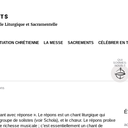
ITIATION CHRÉTIENNE
LA MESSE
SACREMENTS
CÉLÉBRER EN 
QUI
SOMMES-
NOUS ?
ons
É
ant avec réponse ». Le répons est un chant liturgique qui
roupe de solistes (voir Schola), et le chœur. Le répons prolixe
ac
e richesse musicale ; c’est essentiellement un chant de