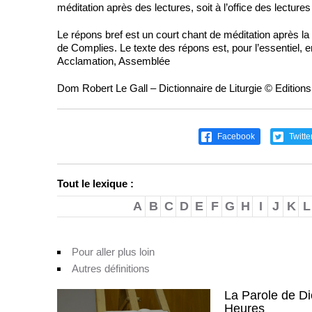
méditation après des lectures, soit à l’office des lecture
Le répons bref est un court chant de méditation après la l
de Complies. Le texte des répons est, pour l’essentiel, 
Acclamation, Assemblée
Dom Robert Le Gall – Dictionnaire de Liturgie © Edition
Facebook
Twitte
Tout le lexique :
A
B
C
D
E
F
G
H
I
J
K
L
Pour aller plus loin
Autres définitions
La Parole de Di
Heures