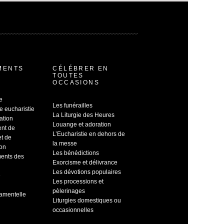
MENTS
CÉLÉBRER EN
TOUTES
OCCASIONS
e
Les funérailles
e eucharistie
La Liturgie des Heures
ation
Louange et adoration
ent de
L’Eucharistie en dehors de
et de
la messe
ion
Les bénédictions
ents des
Exorcisme et délivrance
Les dévotions populaires
e
Les processions et
pèlerinages
ramentelle
Liturgies domestiques ou
occasionnelles