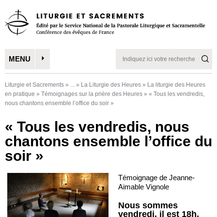
MENU
Liturgie et Sacrements
»
...
»
La Liturgie des Heures
»
La liturgie des Heures
en pratique
»
Témoignages sur la prière des Heures
»
« Tous les vendredis,
nous chantons ensemble l’office du soir »
« Tous les vendredis, nous
chantons ensemble l’office du
soir »
Témoignage de Jeanne-
Aimable Vignole
Nous sommes
vendredi, il est 18h,