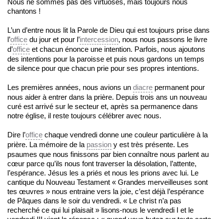
Nous ne sommes pas des virtuoses, mais toujours nous
chantons !
L’un d’entre nous lit la Parole de Dieu qui est toujours prise dans
l’
office
du jour et pour l’
intercession
, nous nous passons le livre
d’
office
et chacun énonce une intention. Parfois, nous ajoutons
des intentions pour la paroisse et puis nous gardons un temps
de silence pour que chacun prie pour ses propres intentions.
Les premières années, nous avions un
diacre
permanent pour
nous aider à entrer dans la prière. Depuis trois ans un nouveau
curé est arrivé sur le secteur et, après sa permanence dans
notre église, il reste toujours célébrer avec nous.
Dire l’
office
chaque vendredi donne une couleur particulière à la
prière. La mémoire de la
passion
y est très présente. Les
psaumes que nous finissons par bien connaître nous parlent au
cœur parce qu’ils nous font traverser la désolation, l’attente,
l’espérance. Jésus les a priés et nous les prions avec lui. Le
cantique du Nouveau Testament « Grandes merveilleuses sont
tes œuvres » nous entraine vers la joie, c’est déjà l’espérance
de Pâques dans le soir du vendredi. « Le christ n’a pas
recherché ce qui lui plaisait » lisons-nous le vendredi I et le