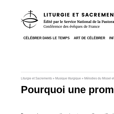
Accès direct au contenu
Accès direct à la recherche
Accès direct au menu
CÉLÉBRER DANS LE TEMPS
ART DE CÉLÉBRER
IN
Liturgie et Sacrements
»
Musique liturgique
»
Mélodies du Missel et
Pourquoi une promot