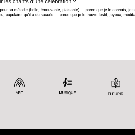
 les chants d’une célébration ?
ur sa mélodie (belle, émouvante, plaisante) … parce que je le connais, je sai
u, populaire, qu‘il a du succès … parce que je le trouve festif, joyeux, médita
ART
MUSIQUE
FLEURIR