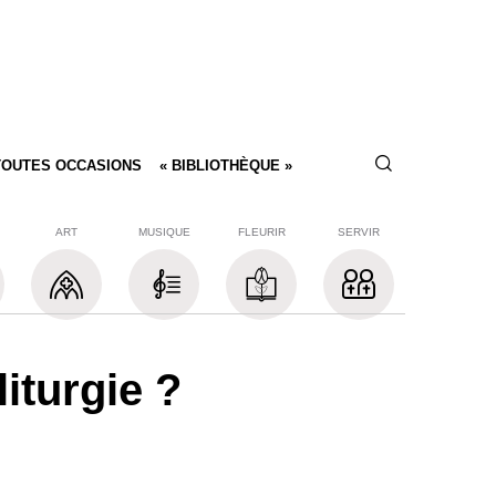
TOUTES OCCASIONS
« BIBLIOTHÈQUE »
ART
MUSIQUE
FLEURIR
SERVIR
iturgie ?