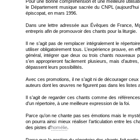
Pour une bonne compréhension et une meilleure utilisati
le Département musique sacrée du CNPL (aujourd’hui
épiscopat, en mars 1996.
Dans une lettre adressée aux Évêques de France, Mgr 
entrepris afin de promouvoir des chants pour la liturgie.
Il ne s’agit pas de remplacer intégralement le répertoi
utiliser obligatoirement tous. L’expérience prouve, en ef
général, intégrer que deux ou trois chants nouveaux
s’en approprieront facilement plusieurs, mais d’autres
dépassent leurs possibilités.
Avec ces promotions, il ne s’agit ni de décourager ceux q
auteurs dont les œuvres ne figurent pas dans les listes a
Il s’agit de regarder ces chants comme des références e
d’un répertoire, à une meilleure expression de la foi.
Parce qu’on ne chante pas ses émotions mais le mystère
on pourra ainsi mieux réaliser l’articulation entre les ch
des pistes d’
homélie
.
Parce que la gestion du répertoire des chants fait part