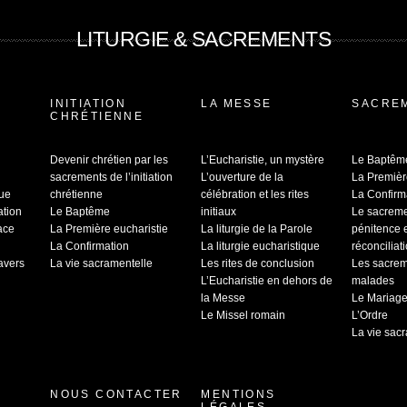
LITURGIE & SACREMENTS
INITIATION
LA MESSE
SACRE
CHRÉTIENNE
Devenir chrétien par les
L’Eucharistie, un mystère
Le Baptêm
sacrements de l’initiation
L’ouverture de la
La Premièr
que
chrétienne
célébration et les rites
La Confirm
ation
Le Baptême
initiaux
Le sacrem
ace
La Première eucharistie
La liturgie de la Parole
pénitence 
La Confirmation
La liturgie eucharistique
réconciliat
ravers
La vie sacramentelle
Les rites de conclusion
Les sacrem
L’Eucharistie en dehors de
malades
la Messe
Le Mariag
Le Missel romain
L’Ordre
La vie sac
NOUS CONTACTER
MENTIONS