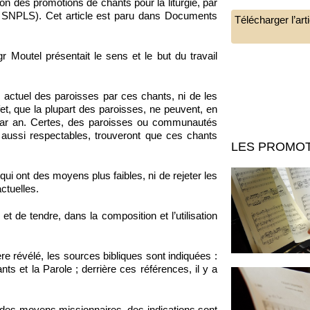
on des promotions de chants pour la liturgie, par
 SNPLS). Cet article est paru dans Documents
Télécharger l’ar
Moutel présentait le sens et le but du travail
re actuel des paroisses par ces chants, ni de les
fet, que la plupart des paroisses, ne peuvent, en
 par an. Certes, des paroisses ou communautés
, aussi respectables, trouveront que ces chants
LES PROMOT
ui ont des moyens plus faibles, ni de rejeter les
ctuelles.
t de tendre, dans la composition et l’utilisation
 révélé, les sources bibliques sont indiquées :
ants et la Parole ; derrière ces références, il y a
ie des moyens missionnaires, des indications sont