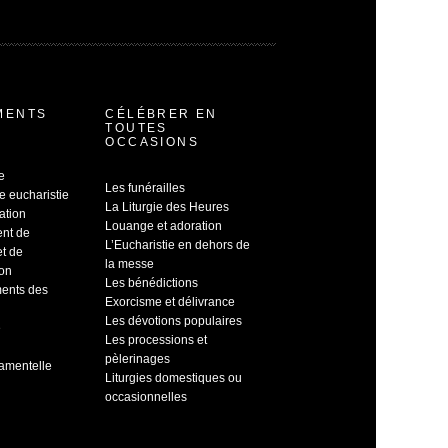
MENTS
CÉLÉBRER EN
TOUTES
OCCASIONS
e
Les funérailles
e eucharistie
La Liturgie des Heures
ation
Louange et adoration
ent de
L’Eucharistie en dehors de
et de
la messe
ion
Les bénédictions
ents des
Exorcisme et délivrance
Les dévotions populaires
e
Les processions et
pèlerinages
ramentelle
Liturgies domestiques ou
occasionnelles