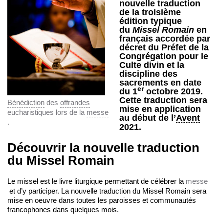
nouvelle traduction
de la troisième
édition typique
du
Missel Romain
en
français accordée par
décret du Préfet de la
Congrégation pour le
Culte divin et la
discipline des
sacrements en date
er
du 1
octobre 2019.
Cette traduction sera
Bénédiction
des
offrandes
mise en application
eucharistiques lors de la
messe
au début de l’
Avent
.
2021.
Découvrir la nouvelle traduction
du Missel Romain
Le missel est le livre liturgique permettant de célébrer la
messe
et d’y participer. La nouvelle traduction du Missel Romain sera
mise en oeuvre dans toutes les paroisses et communautés
francophones dans quelques mois.