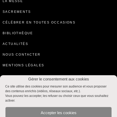
LA MESSE
SACREMENTS
CÉLÉBRER EN TOUTES OCCASIONS
BIBLIOTHÈQUE
ACTUALITÉS
NOUS CONTACTER
MENTIONS LÉGALES
Gérer le consentement aux cookies
Ce site utilise des cookies pour mesurer son audience et vous proposer
des contenus enrichis (vidéos, réseaux sociaux, etc.).
Vous pouvez les accepter, les refuser ou choisir ceux que vous souhaitez
activer.
Accepter les cookies