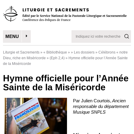
MENU
Liturgie et Sacrements
»
« Bibliothèque »
»
Les dossiers
»
Célébrons « notre
Dieu, riche en Miséricorde » (Eph 2,4)
»
Hymne officielle pour l’Année Sainte
de la Miséricorde
Hymne officielle pour l’Année
Sainte de la Miséricorde
Par Julien Courtois,
Ancien
responsable du département
Musique SNPLS