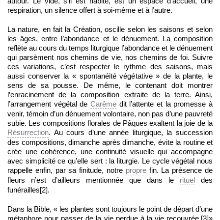
autour. Le vide, s’il est habité, est un espace d’accueil, une
respiration, un silence offert à soi-même et à l’autre.
La nature, en fait la Création, oscille selon les saisons et selon
les âges, entre l’abondance et le dénuement. La composition
reflète au cours du temps liturgique l’abondance et le dénuement
qui parsèment nos chemins de vie, nos chemins de foi. Suivre
ces variations, c’est respecter le rythme des saisons, mais
aussi conserver la « spontanéité végétative » de la plante, le
sens de sa pousse. De même, le contenant doit montrer
l’enracinement de la composition extraite de la terre. Ainsi,
l’arrangement végétal de
Carême
dit l’attente et la promesse à
venir, témoin d’un dénuement volontaire, non pas d’une pauvreté
subie. Les compositions florales de Pâques exaltent la joie de la
Résurrection
. Au cours d’une année liturgique, la succession
des compositions, dimanche après dimanche, évite la routine et
crée une cohérence, une continuité visuelle qui accompagne
avec simplicité ce qu’elle sert : la liturgie. Le cycle végétal nous
rappelle enfin, par sa finitude, notre
propre
fin. La présence de
fleurs n’est d’ailleurs mentionnée que dans le
rituel
des
funérailles[2].
Dans la Bible, « les plantes sont toujours le point de départ d’une
métaphore pour passer de la vie perdue à la vie recouvrée.[3]»