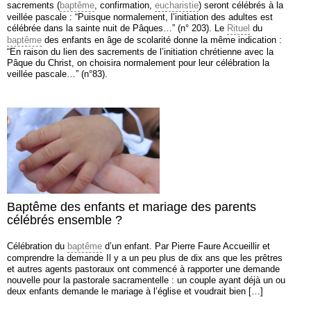
sacrements (
baptême
, confirmation,
eucharistie
) seront célébrés à la
veillée pascale : “Puisque normalement, l’initiation des adultes est
célébrée dans la sainte nuit de Pâques…” (n° 203). Le
Rituel
du
baptême
des enfants en âge de scolarité donne la même indication :
“En raison du lien des sacrements de l’initiation chrétienne avec la
Pâque du Christ, on choisira normalement pour leur célébration la
veillée pascale…” (n°83).
Baptême des enfants et mariage des parents
célébrés ensemble ?
Célébration du
baptême
d’un enfant. Par Pierre Faure Accueillir et
comprendre la demande Il y a un peu plus de dix ans que les prêtres
et autres agents pastoraux ont commencé à rapporter une demande
nouvelle pour la pastorale sacramentelle : un couple ayant déjà un ou
deux enfants demande le mariage à l’église et voudrait bien […]