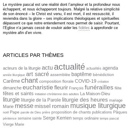
Le mystère pascal est une réalité dont l’ampleur et la profondeur nous
échappent, et nous échapperont toujours. Malgré la relative simplicité
de son énoncé – le Christ est venu, il est mort, il est ressuscité, il
reviendra dans la gloire – ses implications théologiques et spirituelles
dépassent ce que notre entendement nous permet de saisir. Pourtant,
l’Eglise n’a jamais cessé de vouloir aider les
fidèles
à approfondir ce
mystère afin d’en vivre.
ARTICLES PAR THÈMES
actualité
actu
agenda
acteurs de la liturgie
actualités
art sacré
baptême
assemblée
bénédiction
année liturgique
chant
Carême
COVID-19
composition florale
création
eucharistie
funérailles
fleurir
dimanche
fête
François
fêtes et saints
La Maison-Dieu
Initiation chrétienne des adultes
liturgie
liturgie des heures
liturgie de la Parole
mariage
musique liturgique
messe
missel romain
Marie
proposition de chants
Pâques
Pape
publications
noël
parole de Dieu
prière
Serge Kerrien
temps ordinaire
semaine sainte
pénitence
temps pascal
Vierge Marie