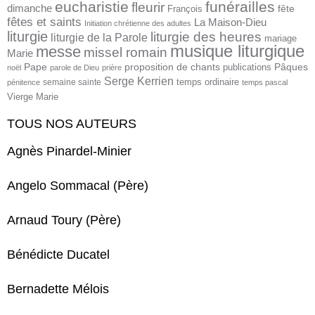
eucharistie
funérailles
fleurir
dimanche
fête
François
fêtes et saints
La Maison-Dieu
Initiation chrétienne des adultes
liturgie
liturgie des heures
liturgie de la Parole
mariage
musique liturgique
messe
missel romain
Marie
proposition de chants
Pâques
Pape
publications
noël
parole de Dieu
prière
Serge Kerrien
temps ordinaire
semaine sainte
pénitence
temps pascal
Vierge Marie
TOUS NOS AUTEURS
Agnès Pinardel-Minier
Angelo Sommacal (Père)
Arnaud Toury (Père)
Bénédicte Ducatel
Bernadette Mélois