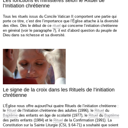
Les fonctions et ministères selon le Rituel de
l’Initiation chrétienne
Tous les rituels issus du Concile Vatican II comportent une partie qui
porte ce titre, c’est dire l’importance que l’Église attache à la diversité
des rôles. Dès le début de ce
rituel
qui concerne l’initiation chrétienne
en général (voir le paragraphe 7), il est d’abord question du peuple de
Dieu dans sa richesse et sa diversité.
Le signe de la croix dans les Rituels de l’initiation
chrétienne
L’Église nous offre aujourd’hui quatre Rituels de l’initiation chrétienne :
le
Rituel
de l’Initiation chrétienne des adultes (1996), le
Rituel
du
Baptême
des enfants en âge de scolarité (1977), le
Rituel
du
Baptême
des petits enfants (1984) et le
Rituel
de la Confirmation (1991). La
Constitution sur la Sainte Liturgie (CSL § 64-71) a souhaité que soient