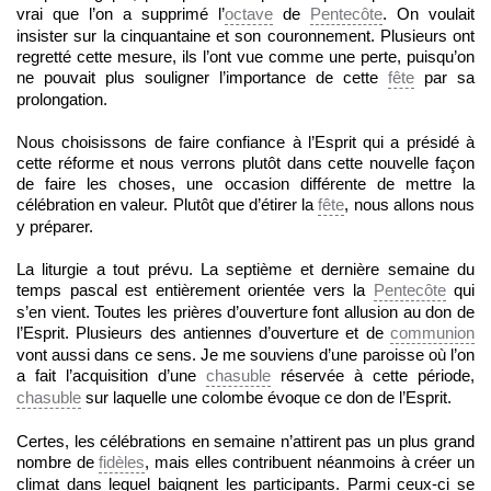
vrai que l’on a supprimé l’
octave
de
Pentecôte
. On voulait
insister sur la cinquantaine et son couronnement. Plusieurs ont
regretté cette mesure, ils l’ont vue comme une perte, puisqu’on
ne pouvait plus souligner l’importance de cette
fête
par sa
prolongation.
Nous choisissons de faire confiance à l’Esprit qui a présidé à
cette réforme et nous verrons plutôt dans cette nouvelle façon
de faire les choses, une occasion différente de mettre la
célébration en valeur. Plutôt que d’étirer la
fête
, nous allons nous
y préparer.
La liturgie a tout prévu. La septième et dernière semaine du
temps pascal est entièrement orientée vers la
Pentecôte
qui
s’en vient. Toutes les prières d’ouverture font allusion au don de
l’Esprit. Plusieurs des antiennes d’ouverture et de
communion
vont aussi dans ce sens. Je me souviens d’une paroisse où l’on
a fait l’acquisition d’une
chasuble
réservée à cette période,
chasuble
sur laquelle une colombe évoque ce don de l’Esprit.
Certes, les célébrations en semaine n’attirent pas un plus grand
nombre de
fidèles
, mais elles contribuent néanmoins à créer un
climat dans lequel baignent les participants. Parmi ceux-ci se