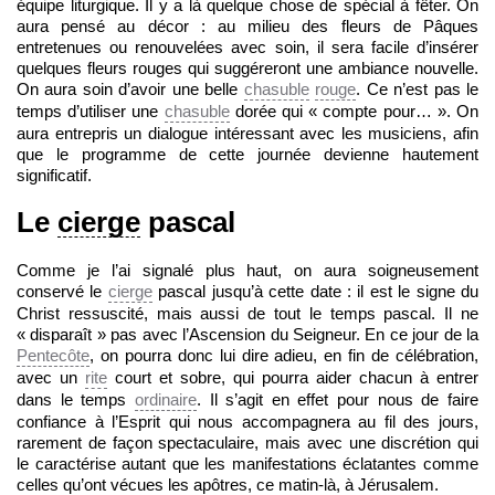
équipe liturgique. Il y a là quelque chose de spécial à fêter. On
aura pensé au décor : au milieu des fleurs de Pâques
entretenues ou renouvelées avec soin, il sera facile d’insérer
quelques fleurs rouges qui suggéreront une ambiance nouvelle.
On aura soin d’avoir une belle
chasuble
rouge
. Ce n’est pas le
temps d’utiliser une
chasuble
dorée qui « compte pour… ». On
aura entrepris un dialogue intéressant avec les musiciens, afin
que le programme de cette journée devienne hautement
significatif.
Le
cierge
pascal
Comme je l’ai signalé plus haut, on aura soigneusement
conservé le
cierge
pascal jusqu’à cette date : il est le signe du
Christ ressuscité, mais aussi de tout le temps pascal. Il ne
« disparaît » pas avec l’Ascension du Seigneur. En ce jour de la
Pentecôte
, on pourra donc lui dire adieu, en fin de célébration,
avec un
rite
court et sobre, qui pourra aider chacun à entrer
dans le temps
ordinaire
. Il s’agit en effet pour nous de faire
confiance à l’Esprit qui nous accompagnera au fil des jours,
rarement de façon spectaculaire, mais avec une discrétion qui
le caractérise autant que les manifestations éclatantes comme
celles qu’ont vécues les apôtres, ce matin-là, à Jérusalem.