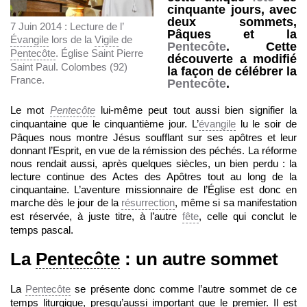
cinquante jours, avec
deux sommets,
7 Juin 2014 : Lecture de l’
Pâques et la
Évangile
lors de la
Vigile
de
Pentecôte
. Cette
Pentecôte
. Église Saint Pierre
découverte a modifié
Saint Paul. Colombes (92)
la façon de célébrer la
France.
Pentecôte
.
Le mot
Pentecôte
lui-même peut tout aussi bien signifier la
cinquantaine que le cinquantième jour. L’
évangile
lu le soir de
Pâques nous montre Jésus soufflant sur ses apôtres et leur
donnant l’Esprit, en vue de la rémission des péchés. La réforme
nous rendait aussi, après quelques siècles, un bien perdu : la
lecture continue des Actes des Apôtres tout au long de la
cinquantaine. L’aventure missionnaire de l’Église est donc en
marche dès le jour de la
résurrection
, même si sa manifestation
est réservée, à juste titre, à l’autre
fête
, celle qui conclut le
temps pascal.
La
Pentecôte
: un autre sommet
La
Pentecôte
se présente donc comme l’autre sommet de ce
temps liturgique, presqu’aussi important que le premier. Il est