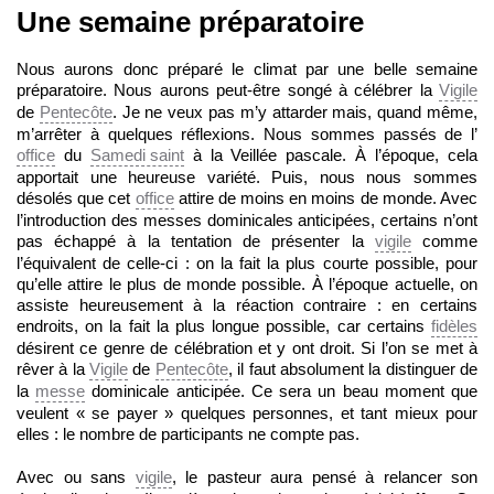
Une semaine préparatoire
Nous aurons donc préparé le climat par une belle semaine
préparatoire. Nous aurons peut-être songé à célébrer la
Vigile
de
Pentecôte
. Je ne veux pas m’y attarder mais, quand même,
m’arrêter à quelques réflexions. Nous sommes passés de l’
office
du
Samedi saint
à la Veillée pascale. À l’époque, cela
apportait une heureuse variété. Puis, nous nous sommes
désolés que cet
office
attire de moins en moins de monde. Avec
l’introduction des messes dominicales anticipées, certains n’ont
pas échappé à la tentation de présenter la
vigile
comme
l’équivalent de celle-ci : on la fait la plus courte possible, pour
qu’elle attire le plus de monde possible. À l’époque actuelle, on
assiste heureusement à la réaction contraire : en certains
endroits, on la fait la plus longue possible, car certains
fidèles
désirent ce genre de célébration et y ont droit. Si l’on se met à
rêver à la
Vigile
de
Pentecôte
, il faut absolument la distinguer de
la
messe
dominicale anticipée. Ce sera un beau moment que
veulent « se payer » quelques personnes, et tant mieux pour
elles : le nombre de participants ne compte pas.
Avec ou sans
vigile
, le pasteur aura pensé à relancer son