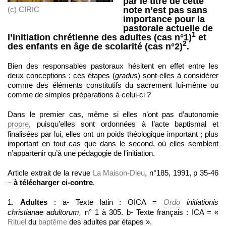
par le titre de cette
(c) CIRIC
note n’est pas sans
importance pour la
pastorale actuelle de
1
l’initiation chrétienne des adultes (cas n°1)
et
2
des enfants en âge de scolarité (cas n°2)
.
Bien des responsables pastoraux hésitent en effet entre les
deux conceptions : ces étapes (
gradus
) sont-elles à considérer
comme des éléments constitutifs du sacrement lui-même ou
comme de simples préparations à celui-ci ?
Dans le premier cas, même si elles n’ont pas d’autonomie
propre
, puisqu’elles sont ordonnées à l’acte baptismal et
finalisées par lui, elles ont un poids théologique important ; plus
important en tout cas que dans le second, où elles semblent
n’appartenir qu’à une pédagogie de l’initiation.
Article extrait de la revue
La Maison-Dieu
, n°185, 1991, p 35-46
–
à télécharger ci-contre
.
1.
Adultes
: a- Texte latin : OICA =
Ordo
initiationis
christianae adultorum,
n° 1 à 305. b- Texte français : ICA = «
Rituel
du
baptême
des adultes par étapes ».