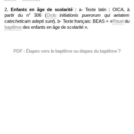
2.
Enfants en âge de scolarité
: a- Texte latin : OICA, à
partir du n° 306 (
Ordo
initiationis puerorum qui aetatem
catecheticam adepti sunt
). b- Texte français: BEAS = «
Rituel
du
baptême
des enfants en âge de scolarité ».
PDF : Étapes vers le baptême ou étapes du baptême ?