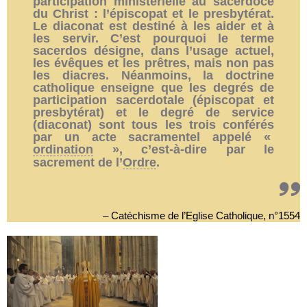
participation ministérielle au sacerdoce
du Christ : l’épiscopat et le presbytérat.
Le diaconat est destiné à les aider et à
les servir. C’est pourquoi le terme
sacerdos désigne, dans l’usage actuel,
les évêques et les prêtres, mais non pas
les diacres. Néanmoins, la doctrine
catholique enseigne que les degrés de
participation sacerdotale (épiscopat et
presbytérat) et le degré de service
(diaconat) sont tous les trois conférés
par un acte sacramentel appelé «
ordination
», c’est-à-dire par le
sacrement de l’
Ordre
.
– Catéchisme de l’Eglise Catholique, n°1554