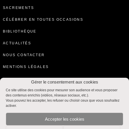
SACREMENTS
CÉLÉBRER EN TOUTES OCCASIONS
BIBLIOTHÈQUE
ACTUALITÉS
NOUS CONTACTER
MENTIONS LÉGALES
Gérer le consentement aux cookies
Ce site utilise des cookies pour mesurer son audience et vous proposer
des contenus enrichis (vidéos, réseaux sociaux, etc.).
Vous pouvez les accepter, les refuser ou choisir ceux que vous souhaitez
activer.
Accepter les cookies