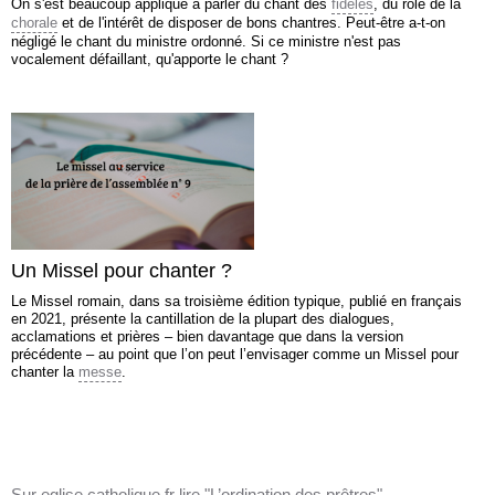
On s'est beaucoup appliqué à parler du chant des
fidèles
, du rôle de la
chorale
et de l'intérêt de disposer de bons chantres. Peut-être a-t-on
négligé le chant du ministre ordonné. Si ce ministre n'est pas
vocalement défaillant, qu'apporte le chant ?
Un Missel pour chanter ?
Le Missel romain, dans sa troisième édition typique, publié en français
en 2021, présente la cantillation de la plupart des dialogues,
acclamations et prières – bien davantage que dans la version
précédente – au point que l’on peut l’envisager comme un Missel pour
chanter la
messe
.
Sur eglise.catholique.fr lire "L’ordination des prêtres"