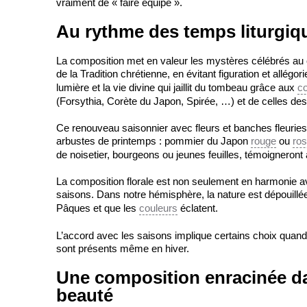
vraiment de « faire équipe ».
Au rythme des temps liturgiq
La composition met en valeur les mystères célébrés au 
de la Tradition chrétienne, en évitant figuration et allégor
lumière et la vie divine qui jaillit du tombeau grâce aux
co
(Forsythia, Corète du Japon, Spirée, …) et de celles des 
Ce renouveau saisonnier avec fleurs et banches fleuries 
arbustes de printemps : pommier du Japon
rouge
ou
ro
de noisetier, bourgeons ou jeunes feuilles, témoigneront 
La composition florale est non seulement en harmonie a
saisons. Dans notre hémisphère, la nature est dépouill
Pâques et que les
couleurs
éclatent.
L’accord avec les saisons implique certains choix quand o
sont présents même en hiver.
Une composition enracinée da
beauté