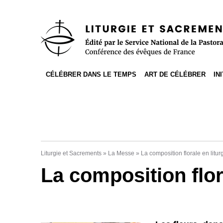
Accès direct au contenu
Accès direct à la recherche
Accès direct au menu
CÉLÉBRER DANS LE TEMPS
ART DE CÉLÉBRER
IN
Liturgie et Sacrements
»
La Messe
»
La composition florale en litur
La composition flora