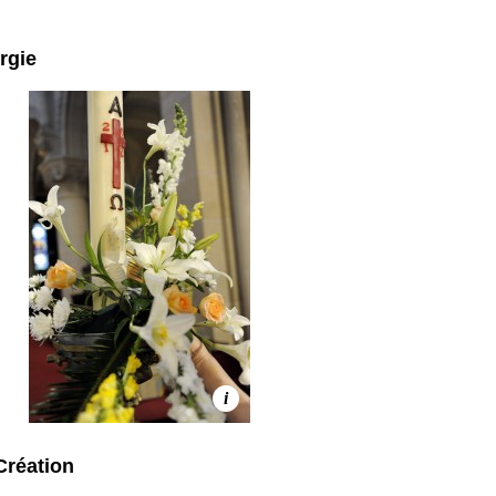
urgie
i
Création