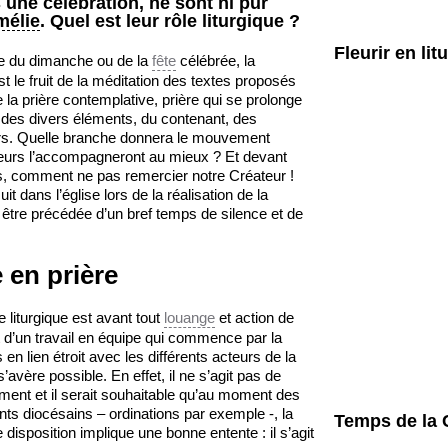
 une célébration, ne sont ni pur
mélie
. Quel est leur rôle liturgique ?
Fleurir en lit
gie du dimanche ou de la
fête
célébrée, la
st le fruit de la méditation des textes proposés
de la prière contemplative, prière qui se prolonge
des divers éléments, du contenant, des
eurs. Quelle branche donnera le mouvement
leurs l’accompagneront au mieux ? Et devant
s, comment ne pas remercier notre Créateur !
it dans l’église lors de la réalisation de la
 être précédée d’un bref temps de silence et de
 en prière
e liturgique est avant tout
louange
et action de
uit d’un travail en équipe qui commence par la
en lien étroit avec les différents acteurs de la
 s’avère possible. En effet, il ne s’agit pas de
ment et il serait souhaitable qu’au moment des
s diocésains – ordinations par exemple -, la
Temps de la 
 disposition implique une bonne entente : il s’agit