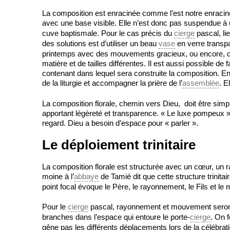
La composition est enracinée comme l’est notre enracine
avec une base visible. Elle n’est donc pas suspendue à
cuve baptismale. Pour le cas précis du
cierge
pascal, lie
des solutions est d’utiliser un beau
vase
en verre transpar
printemps avec des mouvements gracieux, ou encore, d
matière et de tailles différentes. Il est aussi possible d
contenant dans lequel sera construite la composition. En e
de la liturgie et accompagner la prière de l’
assemblée
. E
La composition florale, chemin vers Dieu, doit être simple
apportant légèreté et transparence. « Le luxe pompeux » et
regard. Dieu a besoin d’espace pour « parler ».
Le déploiement trinitaire
La composition florale est structurée avec un cœur, un
moine à l’
abbaye
de Tamié dit que cette structure trinita
point focal évoque le Père, le rayonnement, le Fils et le m
Pour le
cierge
pascal, rayonnement et mouvement seron
branches dans l’espace qui entoure le porte-
cierge
. On 
gêne pas les différents déplacements lors de la célébrati