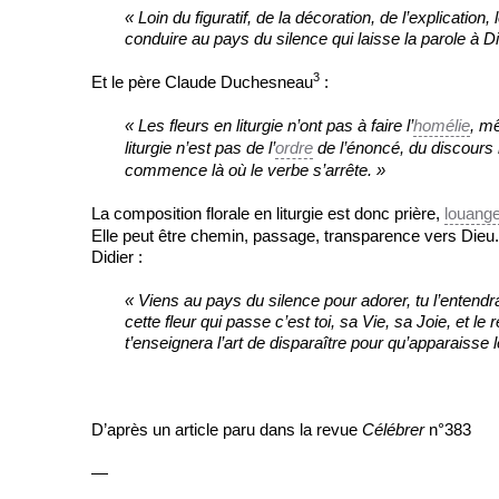
« Loin du figuratif, de la décoration, de l’explicatio
conduire au pays du silence qui laisse la parole à D
3
Et le père Claude Duchesneau
:
« Les fleurs en liturgie n’ont pas à faire l’
homélie
, m
liturgie n’est pas de l’
ordre
de l’énoncé, du discours m
commence là où le verbe s’arrête. »
La composition florale en liturgie est donc prière,
louang
Elle peut être chemin, passage, transparence vers Dieu
Didier :
« Viens au pays du silence pour adorer, tu l’entendras d
cette fleur qui passe c’est toi, sa Vie, sa Joie, et le
t’enseignera l’art de disparaître pour qu’apparaisse l
D’après un article paru dans la revue
Célébrer
n°383
—