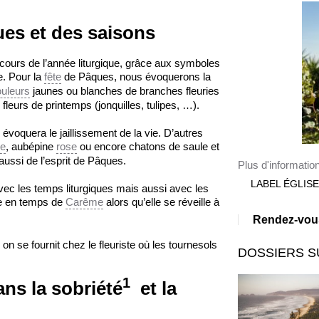
ues et des saisons
cours de l’année liturgique, grâce aux symboles
ie. Pour la
fête
de Pâques, nous évoquerons la
uleurs
jaunes ou blanches de branches fleuries
fleurs de printemps (jonquilles, tulipes, …).
évoquera le jaillissement de la vie. D’autres
se
, aubépine
rose
ou encore chatons de saule et
aussi de l’esprit de Pâques.
Plus d'informatio
LABEL ÉGLIS
vec les temps liturgiques mais aussi avec les
ée en temps de
Carême
alors qu’elle se réveille à
Rendez-vous
n se fournit chez le fleuriste où les tournesols
DOSSIERS S
1
ns la sobriété
et la