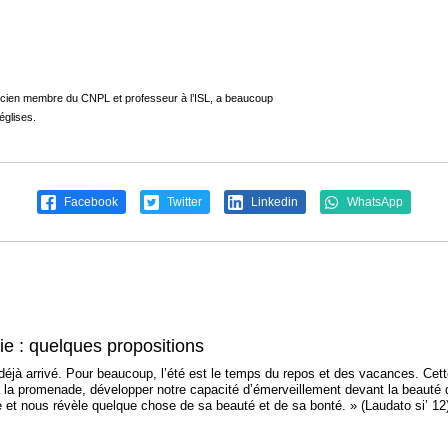
ncien membre du CNPL et professeur à l’ISL, a beaucoup
églises.
Facebook
Twitter
Linkedin
WhatsApp
gie : quelques propositions
 déjà arrivé. Pour beaucoup, l’été est le temps du repos et des vacances. Cette
la promenade, développer notre capacité d’émerveillement devant la beauté d
e et nous révèle quelque chose de sa beauté et de sa bonté. » (Laudato si’ 12