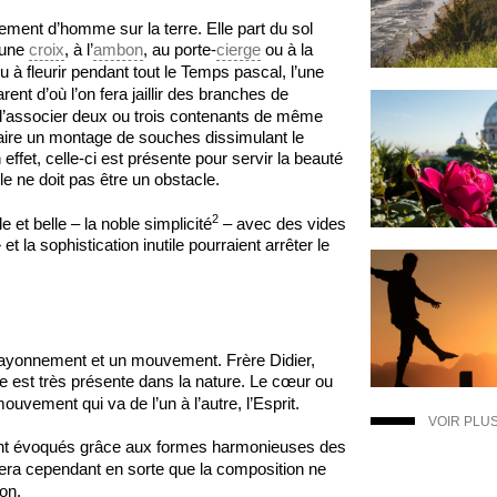
ment d’homme sur la terre. Elle part du sol
 une
croix
, à l’
ambon
, au porte-
cierge
ou à la
u à fleurir pendant tout le Temps pascal, l’une
ent d’où l’on fera jaillir des branches de
’associer deux ou trois contenants de même
e faire un montage de souches dissimulant le
ffet, celle-ci est présente pour servir la beauté
lle ne doit pas être un obstacle.
2
 et belle – la noble simplicité
– avec des vides
 la sophistication inutile pourraient arrêter le
 rayonnement et un mouvement. Frère Didier,
ire est très présente dans la nature. Le cœur ou
ouvement qui va de l’un à l’autre, l’Esprit.
VOIR PLU
t évoqués grâce aux formes harmonieuses des
fera cependant en sorte que la composition ne
on.