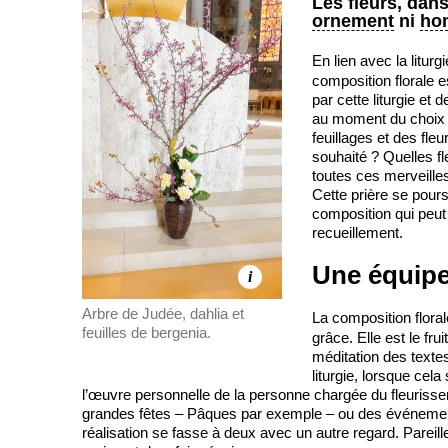
Les fleurs, dans
ornement
ni
ho
En lien avec la litur
composition florale e
par cette liturgie et 
au moment du choix 
feuillages et des fl
souhaité ? Quelles f
toutes ces merveille
Cette prière se poursu
composition qui peut
recueillement.
Une équipe
i
Arbre de Judée, dahlia et
La composition floral
feuilles de bergenia.
grâce. Elle est le fr
méditation des textes 
liturgie, lorsque cela
l’œuvre personnelle de la personne chargée du fleurisse
grandes fêtes – Pâques par exemple – ou des événement
réalisation se fasse à deux avec un autre regard. Pareille