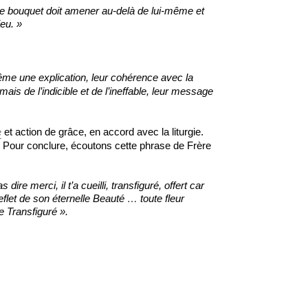
n, le bouquet doit amener au-delà de lui-même et
ieu. »
ême une explication, leur cohérence avec la
ais de l’indicible et de l’ineffable, leur message
e
et action de grâce, en accord avec la liturgie.
. Pour conclure, écoutons cette phrase de Frère
ire merci, il t’a cueilli, transfiguré, offert car
 reflet de son éternelle Beauté … toute fleur
e Transfiguré ».