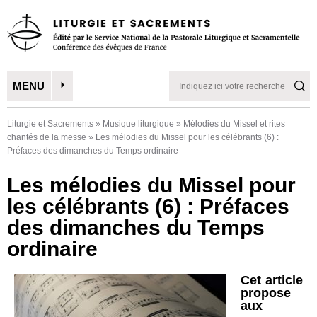
MENU
Liturgie et Sacrements
»
Musique liturgique
»
Mélodies du Missel et rites
chantés de la messe
»
Les mélodies du Missel pour les célébrants (6) :
Préfaces des dimanches du Temps ordinaire
Les mélodies du Missel pour
les célébrants (6) : Préfaces
des dimanches du Temps
ordinaire
Cet article
propose
aux