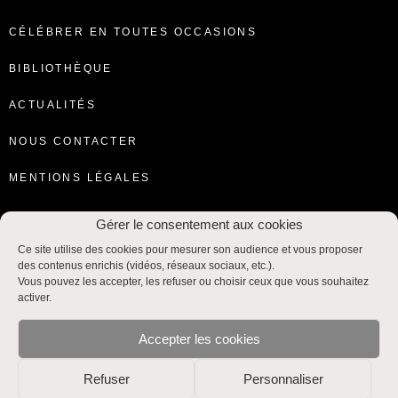
CÉLÉBRER EN TOUTES OCCASIONS
BIBLIOTHÈQUE
ACTUALITÉS
NOUS CONTACTER
MENTIONS LÉGALES
Gérer le consentement aux cookies
Ce site utilise des cookies pour mesurer son audience et vous proposer
des contenus enrichis (vidéos, réseaux sociaux, etc.).
Vous pouvez les accepter, les refuser ou choisir ceux que vous souhaitez
activer.
Accepter les cookies
Refuser
Personnaliser
Liturgie et Sacrements © SNPLS / CEF
Service national de la pastorale liturgique et sacramentelle