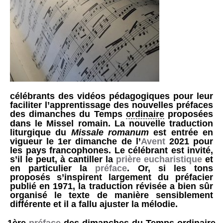
célébrants des vidéos pédagogiques pour leur
faciliter l’apprentissage des nouvelles préfaces
des dimanches du Temps
ordinaire
proposées
dans le Missel romain. La nouvelle traduction
liturgique du
Missale romanum
est entrée en
vigueur le 1er dimanche de l’
Avent
2021 pour
les pays francophones. Le célébrant est invité,
s’il le peut, à cantiller la
prière eucharistique
et
en particulier la
préface
. Or, si les tons
proposés s’inspirent largement du préfacier
publié en 1971, la traduction révisée a bien sûr
organisé le texte de manière sensiblement
différente et il a fallu ajuster la mélodie.