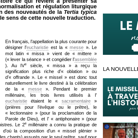
istoire ce qui revient à présenter sa
ormalisation et régulation liturgique
on des nouveautés de la
Tertia typica
 le sens de cette nouvelle traduction.
En français, l’appellation la plus courante pour
désigner l’
eucharistie
est la «
messe
». Le
mot latin « missa » vient de « mittere »
(« lever la séance » et congédier l’
assemblée
e
). Au IV
siècle, « missa » a reçu la
LA NOUVELL
signification plus riche d’« oblation » ou
d’« offrande ». Le « missel » est donc tout
naturellement le livre destiné à la célébration
de la «
messe
». Pendant le premier
millénaire, les trois livres utilisés à l’
eucharistie
étaient le «
sacramentaire
»
(prières pour l’évêque ou le prêtre), le
« lectionnaire » (pour la proclamation de la
Parole de Dieu), et l’ « antiphonaire » (pour
e
istres. Le 2
millénaire a connu la pratique de
, d’où la composition d’un « missel plénier »
des chants) assurés par le seul prêtre, sauf pour