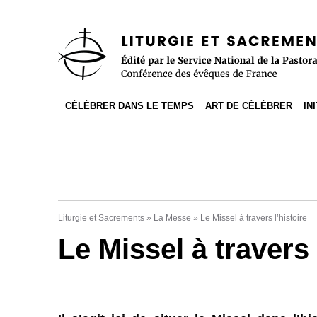
Accès direct au contenu
Accès direct à la recherche
Accès direct au menu
CÉLÉBRER DANS LE TEMPS
ART DE CÉLÉBRER
IN
Liturgie et Sacrements
»
La Messe
»
Le Missel à travers l’histoire
Le Missel à travers 