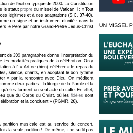
ion de l’édition typique de 2000. La Constitution
e le statut
propre
du missel de Vatican II : « Tout
ces légitimes et à des adaptations (S.C. 37-40),
e un signe et un instrument d’unité : dans la
UN MISSEL P
ers le Père par notre Grand-Prêtre Jésus-Christ
n
t de 399 paragraphes donne l’interprétation du
e les modalités pratiques de la célébration. On y
ation à l’ « Art de (bien) célébrer » le repas du
les, silence, chants, en adoptant le bon rythme
iter » par la rencontre avec Dieu. On méditera
mme deux parties : la liturgie de la Parole et la
s qu’elles forment un seul acte du culte. En effet,
Dieu que du Corps du Christ, où les
fidèles
sont
a célébration et la concluent » (PGMR, 28).
 partition musicale est au service du concert.
is la seule partition ! De même, il ne suffit pas