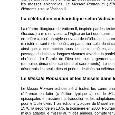
les messes solennelles. Le
Missale Romanum
(157
éléments jusqu’à Vatican II.
La célébration eucharistique selon Vatican 
La réforme liturgique de Vatican II, inspirée par les texte
Gentium
) a mis en valeur « l’Église en tant que
commun
en prière », d’où un style nouveau de célébration. La 
ministères sont redistribués, en particulier celui du
diac
ainsi que la
communion
sous les deux espèces, ac
passage du latin aux langues vivantes favorise la particip
chrétiens. La Parole de Dieu est plus largement accu
(semaine, dimanche,
sanctoral
et sacrements). Le cont
désormais les seuls rites et prières destinés au célébrant
Le
Missale Romanum
et les Missels dans 
Le
Missel Romain
est destiné à toutes les communa
référence en latin (« édition typique ») est le
Mis
épiscopales en assurent la traduction et les adaptatio
pour le Culte divin. Trois éditions typiques du Missel s
1970, la seconde en 1975, la troisième en 2000. Pourquo
mieux adapter le missel au fil des années, compte tenu