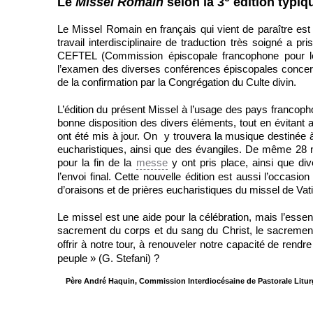
Le
Missel Romain
selon la 3
édition typiq
Le Missel Romain en français qui vient de paraître est 
travail interdisciplinaire de traduction très soigné a pr
CEFTEL (Commission épiscopale francophone pour les tr
l’examen des diverses conférences épiscopales concernée
de la confirmation par la Congrégation du Culte divin.
L’édition du présent Missel à l’usage des pays francophon
bonne disposition des divers éléments, tout en évitan
ont été mis à jour. On y trouvera la musique destinée à 
eucharistiques, ainsi que des évangiles. De même 28 n
pour la fin de la
messe
y ont pris place, ainsi que di
l’envoi final. Cette nouvelle édition est aussi l’occasio
d’oraisons et de prières eucharistiques du missel de Vati
Le missel est une aide pour la célébration, mais l’essent
sacrement du corps et du sang du Christ, le sacremen
offrir à notre tour, à renouveler notre capacité de rendre
peuple » (G. Stefani) ?
Père André Haquin, Commission Interdiocésaine de Pastorale Liturg