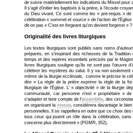
de suivre matériellement les indications du Missel pour qu
Il s’agit d’initier les baptisés à la prière, à l’écoute cro
du Dieu vivant. Ce sont comme les « pré-requis » de la
célébration « sommet et source » de l’action de l’Église (
dit-on pas « C’est en forgeant qu’on devient forgeron » ?
Originalité des livres liturgiques
Les textes liturgiques sont publiés sans noms d’aute
préparés, en s’inspirant des richesses de la Tradition
temps et des repères essentiels précisés par le Magist
livres liturgiques souligne qu’ils ne sont pas l’œuvre d
célébrer les mystères du salut. Il y va non seulement 
même de la liturgie ecclésiale, comme le précise le cél
dire « La règle de la prière exprime la règle de la foi
liturgique de l’Église. L’ « objectivité » de la liturgie d
communauté, car personne n’est « propriétaire » de la 
s’adapter et tenir compte de l’
assemblée
, des circonsta
en organisant la
messe
, considérera davantage le bien 
personnelles. Il se rappellera en outre que ce choix des 
tous ceux qui jouent un rôle dans la célébration, san
concerne plus directement » (PGMR, 352).
e