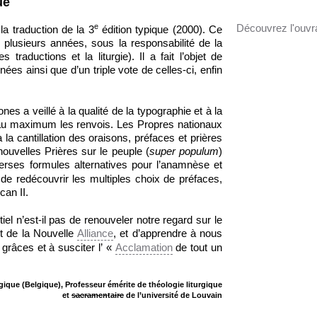
ue
Découvrez l'ouvr
e
la traduction de la 3
édition typique (2000). Ce
is plusieurs années, sous la responsabilité de la
aductions et la liturgie). Il a fait l’objet de
s ainsi que d’un triple vote de celles-ci, enfin
es a veillé à la qualité de la typographie et à la
t au maximum les renvois. Les Propres nationaux
la cantillation des oraisons, préfaces et prières
ouvelles Prières sur le peuple (
super populum
)
verses formules alternatives pour l’anamnèse et
n de redécouvrir les multiples choix de préfaces,
can II.
iel n’est-il pas de renouveler notre regard sur le
t de la Nouvelle
Alliance
, et d’apprendre à nous
 grâces et à susciter l’ «
Acclamation
de tout un
ique (Belgique), Professeur émérite de théologie liturgique
et
sacramentaire
de l’université de Louvain