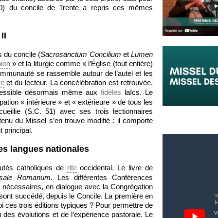
0) du concile de Trente a repris ces mêmes
II
s du concile (
Sacrosanctum Concilium
et
Lumen
ion
» et la liturgie comme « l’Église (tout entière)
communauté se rassemble autour de l’autel et les
re
et du lecteur. La concélébration est retrouvée,
cessible désormais même aux
fidèles
laïcs. Le
ation « intérieure » et « extérieure » de tous les
eillie (S.C. 51) avec ses trois lectionnaires
enu du Missel s’en trouve modifié : il comporte
 principal.
les langues nationales
utés catholiques de
rite
occidental. Le livre de
sale Romanum
. Les différentes Conférences
ns nécessaires, en dialogue avec la Congrégation
e sont succédé, depuis le Concile. La première en
i ces trois éditions typiques ? Pour permettre de
 des évolutions et de l’expérience pastorale. Le