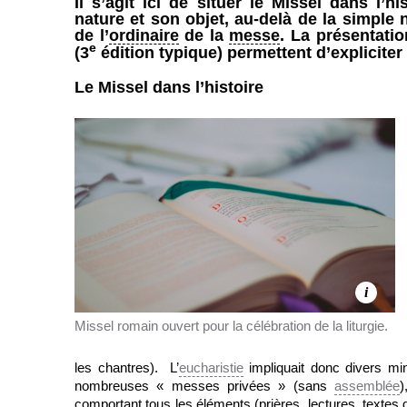
Il s’agit ici de situer le Missel dans l’h
nature et son objet, au-delà de la simple n
de l’
ordinaire
de la
messe
. La présentati
e
(3
édition typique) permettent d’expliciter
Le Missel dans l’histoire
i
Missel romain ouvert pour la célébration de la liturgie.
les chantres). L’
eucharistie
impliquait donc divers min
nombreuses « messes privées » (sans
assemblée
)
comportant tous les éléments (prières, lectures, textes 