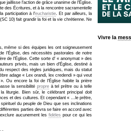
e jaillisse l’action de grâce unanime de l’Église.
yante des Écritures, et à la rencontre sacramentelle
 participation à l’
eucharistie
. Et par ailleurs, la
SC 10) fait grandir la foi et la vie chrétienne. Ne
Vivre la
mess
urs, même si des équipes les ont soigneusement
 de l’Église, des nécessités pastorales de notre
ère de l’Église. Cette sorte d’ « anonymat » des
’auteurs privés, mais un bien d’Église, destiné à
du respect des règles juridiques, mais du statut
èbre adage « Lex orandi, lex credendi » qui veut
 ». Ou encore la foi de l’Église habite la prière
épasse la sensibilité
propre
à tel prêtre ou à telle
liturgie. Bien sûr, le célébrant principal doit
nces et des cultures. Et cependant « …le prêtre,
spirituel du peuple de Dieu que ses inclinations
différentes parties devra se faire en accord avec
s exclure aucunement les
fidèles
pour ce qui les