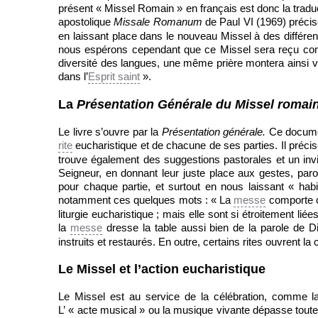
présent « Missel Romain » en français est donc la traduct
apostolique
Missale Romanum
de Paul VI (1969) précis
en laissant place dans le nouveau Missel à des différen
nous espérons cependant que ce Missel sera reçu comm
diversité des langues, une même prière montera ainsi v
dans l’
Esprit saint
».
La
Présentation Générale du Missel romai
Le livre s’ouvre par la
Présentation générale.
Ce documen
rite
eucharistique et de chacune de ses parties. Il précis
trouve également des suggestions pastorales et un invit
Seigneur, en donnant leur juste place aux gestes, paro
pour chaque partie, et surtout en nous laissant « hab
notamment ces quelques mots : « La
messe
comporte co
liturgie eucharistique ; mais elle sont si étroitement liée
la
messe
dresse la table aussi bien de la parole de 
instruits et restaurés. En outre, certains rites ouvrent l
Le Missel et l’action eucharistique
Le Missel est au service de la célébration, comme la
L’ « acte musical » ou la musique vivante dépasse toutefo